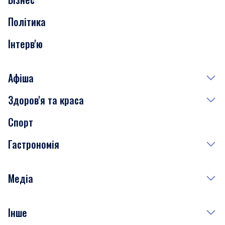
Транспорт
Політика
Інтерв'ю
Афіша
Здоров'я та краса
Сьогодні
Спорт
Завтра
Медицина
Гастрономія
Субота
Краса
Неділя
Здоров'я
Рецепти
Медіа
Куди сходити у столиці
Фото
Інше