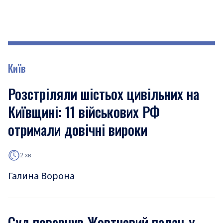
Київ
Розстріляли шістьох цивільних на
Київщині: 11 військових РФ
отримали довічні вироки
2 хв
Галина Ворона
Суд повернув Жовтневий палац у