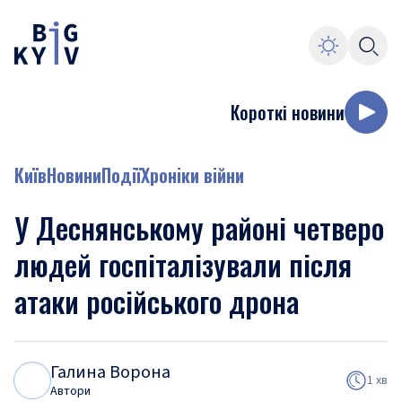
Короткі новини
Київ
Новини
Події
Хроніки війни
У Деснянському районі четверо
людей госпіталізували після
атаки російського дрона
Галина Ворона
Г
В
1 хв
Автори