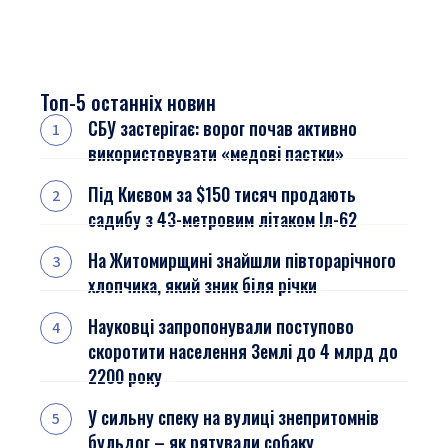
Топ-5 останніх новин
СБУ застерігає: ворог почав активно
використовувати «медові пастки»
Під Києвом за $150 тисяч продають
садибу з 43-метровим літаком Іл-62
На Житомирщині знайшли півторарічного
хлопчика, який зник біля річки
Науковці запропонували поступово
скоротити населення Землі до 4 млрд до
2200 року
У сильну спеку на вулиці знепритомнів
бульдог – як рятували собаку