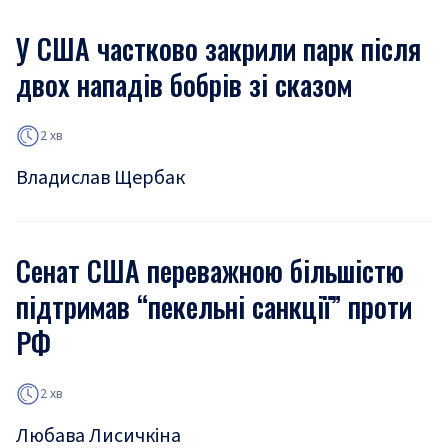
У США частково закрили парк після
двох нападів бобрів зі сказом
2 хв
Владислав Щербак
Сенат США переважною більшістю
підтримав “пекельні санкції” проти
РФ
2 хв
Любава Лисичкіна