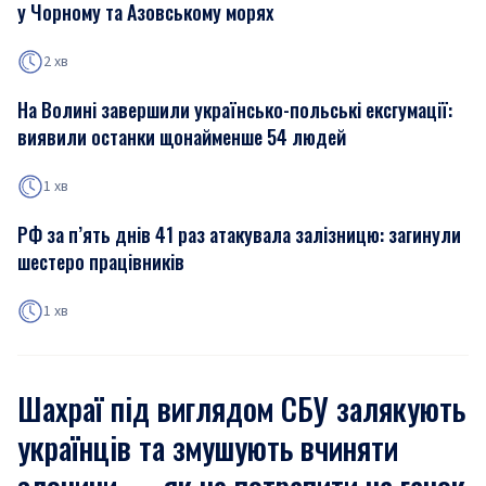
у Чорному та Азовському морях
2 хв
На Волині завершили українсько-польські ексгумації:
виявили останки щонайменше 54 людей
1 хв
РФ за п’ять днів 41 раз атакувала залізницю: загинули
шестеро працівників
1 хв
Шахраї під виглядом СБУ залякують
українців та змушують вчиняти