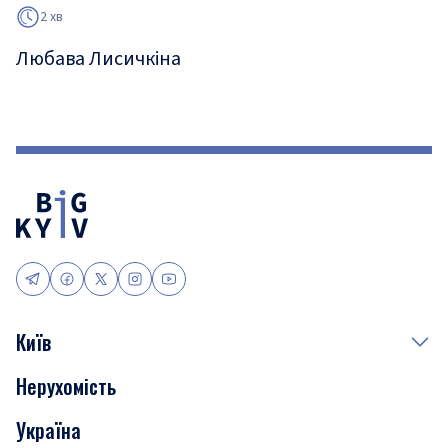
2 хв
Любава Лисичкіна
Київ
Нерухомість
Події
Україна
Скандали