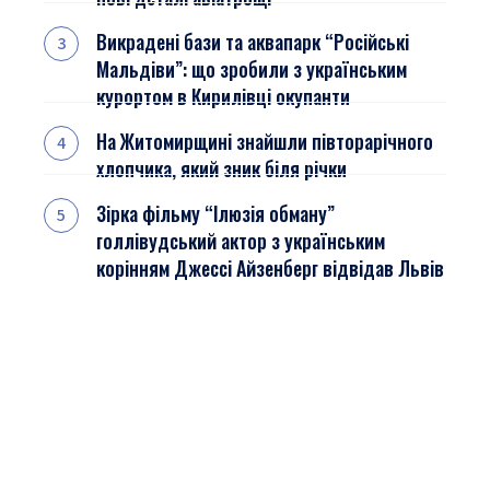
Викрадені бази та аквапарк “Російські
Мальдіви”: що зробили з українським
курортом в Кирилівці окупанти
На Житомирщині знайшли півторарічного
хлопчика, який зник біля річки
Зірка фільму “Ілюзія обману”
голлівудський актор з українським
корінням Джессі Айзенберг відвідав Львів