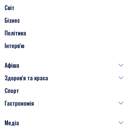
Світ
Нерухомість
Бізнес
Транспорт
Політика
Інтерв'ю
Афіша
Здоров'я та краса
Сьогодні
Спорт
Завтра
Медицина
Гастрономія
Субота
Краса
Неділя
Здоров'я
Рецепти
Медіа