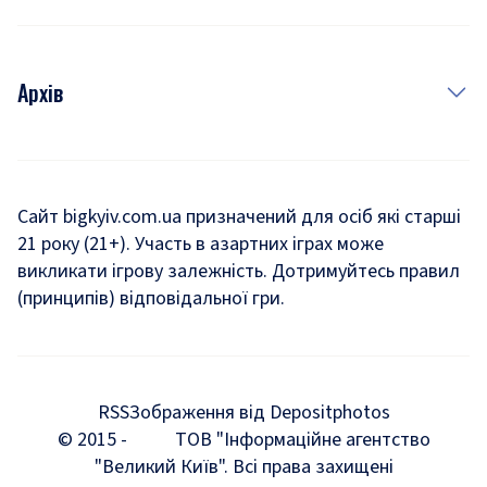
Архів
Новини
Історія
Сайт bigkyiv.com.ua призначений для осіб які старші
21 року (21+). Участь в азартних іграх може
Комуналка
викликати ігрову залежність. Дотримуйтесь правил
Хроніки війни
(принципів) відповідальної гри.
Пошук зниклих людей під час війни
Дозвілля
RSS
Зображення від Depositphotos
Мегаполіс
© 2015 -
ТОВ "Інформаційне агентство
"Великий Київ". Всі права захищені
Київщина