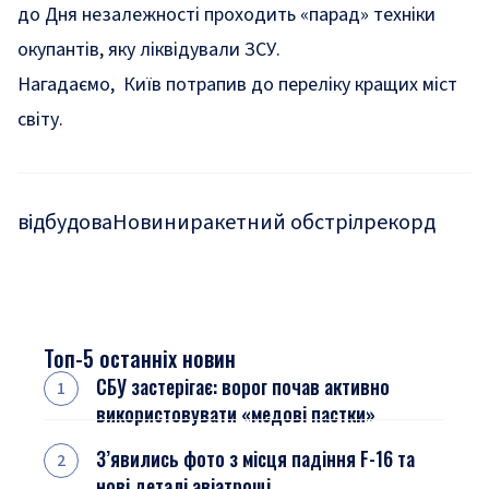
до Дня незалежності проходить «парад» техніки
окупантів, яку ліквідували ЗСУ.
Нагадаємо, Київ
потрапив до переліку кращих міст
світу.
відбудова
Новини
ракетний обстріл
рекорд
Топ-5 останніх новин
СБУ застерігає: ворог почав активно
використовувати «медові пастки»
З’явились фото з місця падіння F-16 та
нові деталі авіатрощі