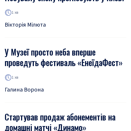
1 хв
Вікторія Мілюта
У Музеї просто неба вперше
проведуть фестиваль «ЕнеїдаФест»
1 хв
Галина Ворона
Стартував продаж абонементів на
домашні матчі «Динамо»