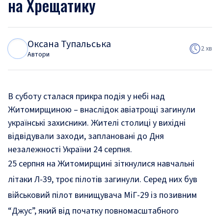
на Хрещатику
Оксана Тупальська
О
Т
2 хв
Автори
В суботу сталася прикра подія у небі над
Житомирщиною – внаслідок авіатрощі загинули
українські захисники. Жителі столиці у вихідні
відвідували заходи, заплановані до Дня
незалежності України 24 серпня.
25 серпня на Житомирщині
зіткнулися навчальні
літаки Л-39, троє пілотів загинули.
Серед них був
військовий пілот винищувача МіГ-29 із позивним
“Джус”, який від початку повномасштабного