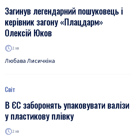
Загинув легендарний пошуковець і
керівник загону «Плацдарм»
Олексій Юков
2 хв
Любава Лисичкіна
Світ
В ЄС заборонять упаковувати валізи
у пластикову плівку
2 хв