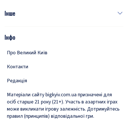
Куди сходити у столиці
Фото
Інше
Відео
Опитування
Подкасти
Інфо
Тести
Про Великий Київ
Контакти
Редакція
Матеріали сайту bigkyiv.com.ua призначені для
осіб старше 21 року (21+). Участь в азартних іграх
може викликати ігрову залежність. Дотримуйтесь
правил (принципів) відповідальної гри.