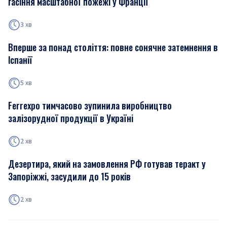
гасіння масштабної пожежі у Франції
3 хв
Вперше за понад століття: повне сонячне затемнення в
Іспанії
5 хв
Ferrexpo тимчасово зупинила виробництво
залізорудної продукції в Україні
2 хв
Дезертира, який на замовлення РФ готував теракт у
Запоріжжі, засудили до 15 років
2 хв