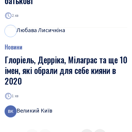
батькові
2 хв
Любава Лисичкіна
Л
Л
Новини
Глоріель, Дерріка, Мілаграс та ще 10
імен, які обрали для себе кияни в
2020
1 хв
Великий Київ
В
К