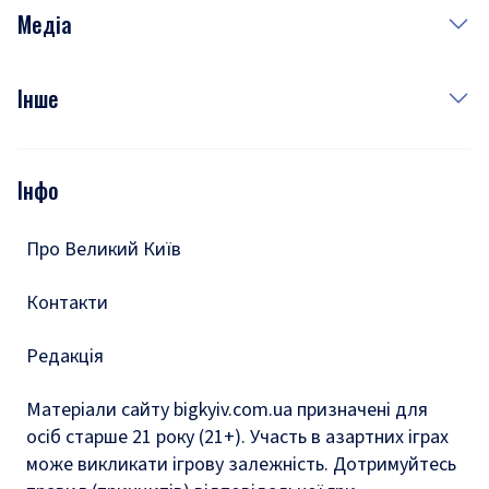
Неділя
Здоров'я
Рецепти
Медіа
Куди сходити у столиці
Фото
Інше
Відео
Опитування
Подкасти
Інфо
Тести
Про Великий Київ
Контакти
Редакція
Матеріали сайту bigkyiv.com.ua призначені для
осіб старше 21 року (21+). Участь в азартних іграх
може викликати ігрову залежність. Дотримуйтесь