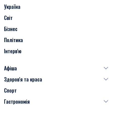
Україна
Скандали
Світ
Нерухомість
Бізнес
Транспорт
Політика
Інтерв'ю
Афіша
Здоров'я та краса
Сьогодні
Спорт
Завтра
Медицина
Гастрономія
Субота
Краса