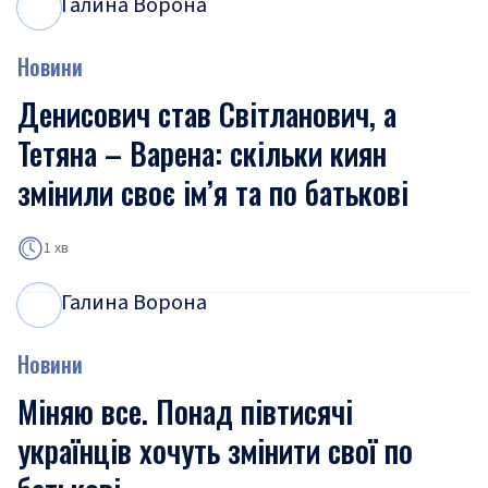
Галина Ворона
Г
В
Новини
Денисович став Світланович, а
Тетяна – Варена: скільки киян
змінили своє ім’я та по батькові
1 хв
Галина Ворона
Г
В
Новини
Міняю все. Понад півтисячі
українців хочуть змінити свої по