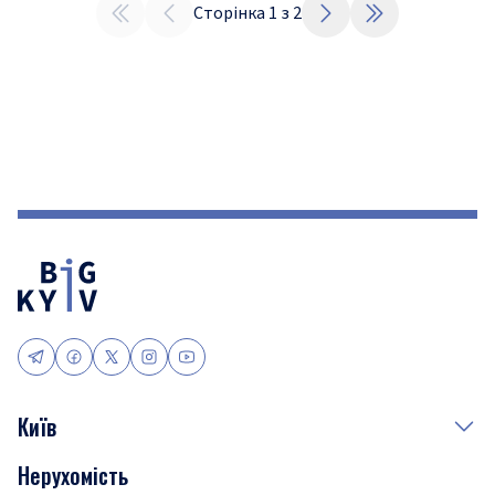
Сторінка
1
з
2
Київ
Нерухомість
Події