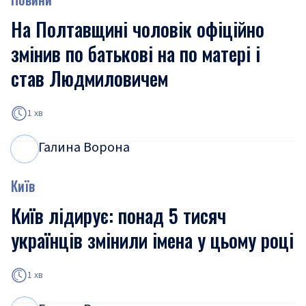
На Полтавщині чоловік офіційно
змінив по батькові на по матері і
став Людмиловичем
1 хв
Галина Ворона
Г
В
Київ
Київ лідирує: понад 5 тисяч
українців змінили імена у цьому році
1 хв