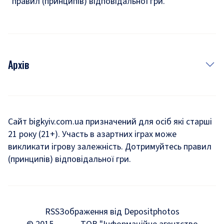
правил (принципів) відповідальної гри.
Архів
Новини
Історія
Сайт bigkyiv.com.ua призначений для осіб які старші
21 року (21+). Участь в азартних іграх може
Комуналка
викликати ігрову залежність. Дотримуйтесь правил
Хроніки війни
(принципів) відповідальної гри.
Пошук зниклих людей під час війни
Дозвілля
RSS
Зображення від Depositphotos
Мегаполіс