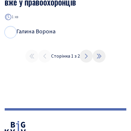
вже у правоохоронців
1 хв
Галина Ворона
Г
В
Сторінка
1
з
2