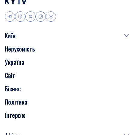
Київ
Нерухомість
Події
Україна
Скандали
Світ
Нерухомість
Бізнес
Транспорт
Політика
Інтерв'ю