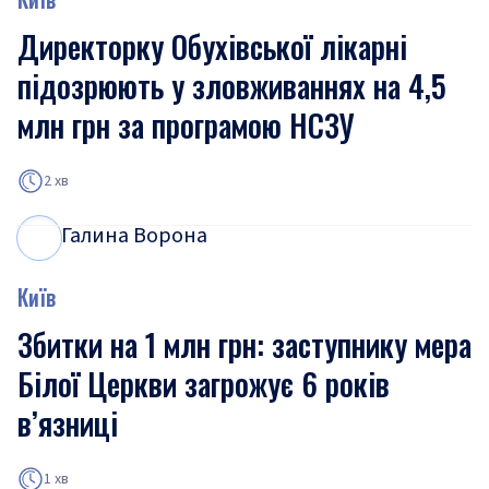
Директорку Обухівської лікарні
підозрюють у зловживаннях на 4,5
млн грн за програмою НСЗУ
2 хв
Галина Ворона
Г
В
Київ
Збитки на 1 млн грн: заступнику мера
Білої Церкви загрожує 6 років
в’язниці
1 хв