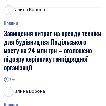
Галина Ворона
Г
В
Новини
Завищення витрат на оренду техніки
для будівництва Подільського
мосту на 24 млн грн – оголошено
підозру керівнику генпідрядної
організації
2 хв
Галина Ворона
Г
В
Новини