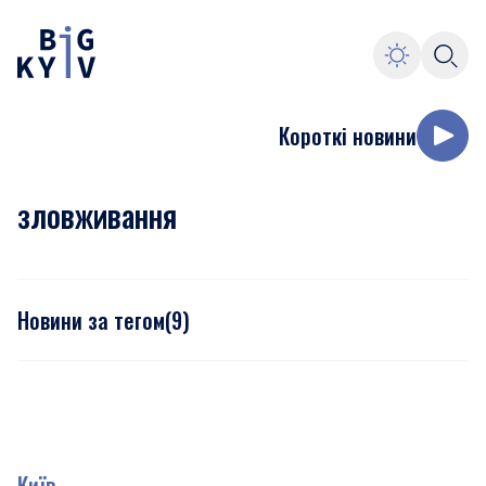
Короткі новини
зловживання
Новини за тегом
(
9
)
Київ