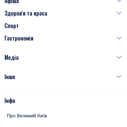
Афіша
Здоров'я та краса
Сьогодні
Спорт
Завтра
Медицина
Гастрономія
Субота
Краса
Неділя
Здоров'я
Рецепти
Медіа
Куди сходити у столиці
Фото
Інше
Відео
Опитування
Подкасти
Інфо
Тести
Про Великий Київ