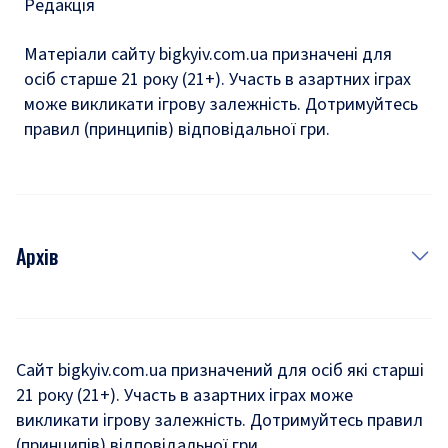
Редакція
Матеріали сайту bigkyiv.com.ua призначені для
осіб старше 21 року (21+). Участь в азартних іграх
може викликати ігрову залежність. Дотримуйтесь
правил (принципів) відповідальної гри.
Архів
Новини
Історія
Сайт bigkyiv.com.ua призначений для осіб які старші
21 року (21+). Участь в азартних іграх може
Комуналка
викликати ігрову залежність. Дотримуйтесь правил
Хроніки війни
(принципів) відповідальної гри.