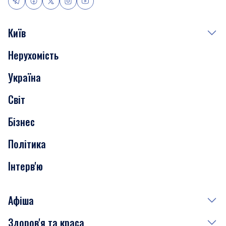
Київ
Нерухомість
Події
Україна
Скандали
Світ
Нерухомість
Бізнес
Транспорт
Політика
Інтерв'ю
Афіша
Здоров'я та краса