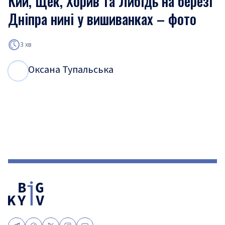
Кий, Щек, Хорив та Либідь на березі
Дніпра нині у вишиванках – фото
3 хв
Оксана Тупальська
О
Т