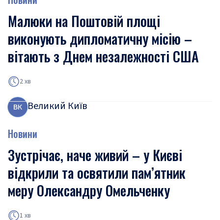
Малюки на Поштовій площі
виконують дипломатичну місію –
вітають з Днем незалежності США
2 хв
Великий Київ
В
К
Новини
Зустрічає, наче живий – у Києві
відкрили та освятили пам’ятник
меру Олександру Омельченку
1 хв