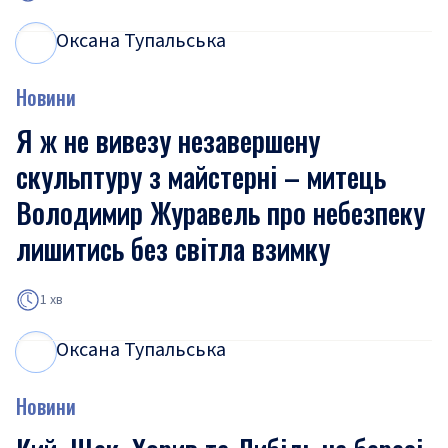
Оксана Тупальська
О
Т
Новини
Я ж не вивезу незавершену
скульптуру з майстерні – митець
Володимир Журавель про небезпеку
лишитись без світла взимку
1 хв
Оксана Тупальська
О
Т
Новини