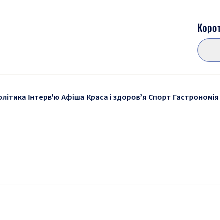
Корот
олітика
Інтерв'ю
Афіша
Краса і здоровʼя
Спорт
Гастрономія