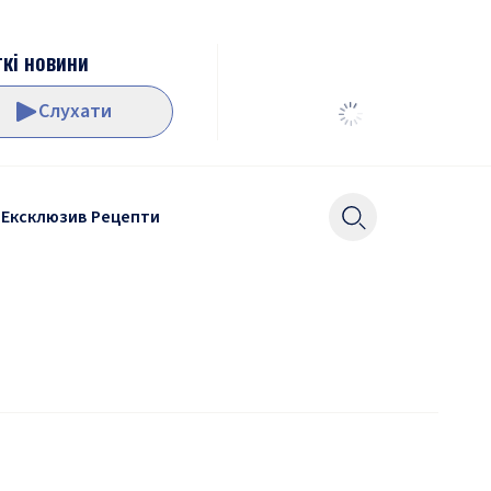
кі новини
Слухати
Ексклюзив
Рецепти