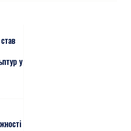
 став
ьптур у
жності