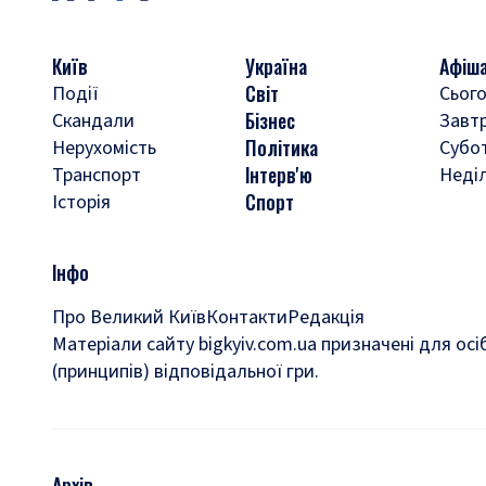
Київ
Україна
Афіш
Світ
Події
Сього
Бізнес
Скандали
Завт
Політика
Нерухомість
Субо
Інтерв'ю
Транспорт
Неді
Спорт
Історія
Інфо
Про Великий Київ
Контакти
Редакція
Матеріали сайту bigkyiv.com.ua призначені для осі
(принципів) відповідальної гри.
Архів