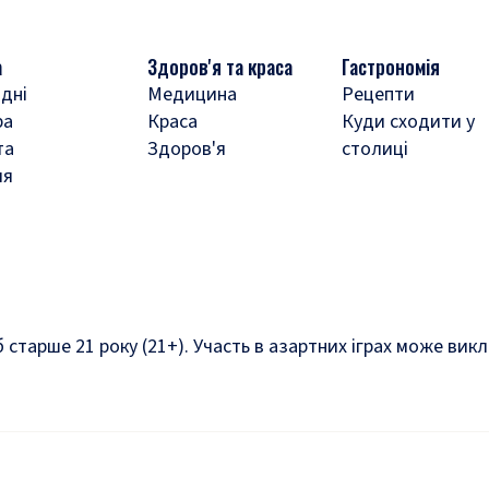
а
Здоров'я та краса
Гастрономія
дні
Медицина
Рецепти
ра
Краса
Куди сходити у
та
Здоров'я
столиці
ля
б старше 21 року (21+). Участь в азартних іграх може ви