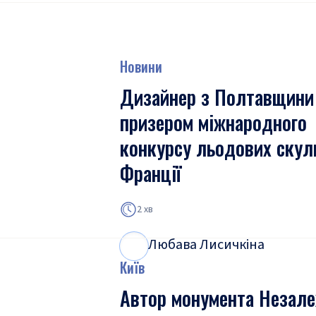
Новини
Дизайнер з Полтавщини
призером міжнародного
конкурсу льодових скул
Франції
2 хв
Любава Лисичкіна
Л
Л
Київ
Автор монумента Незале