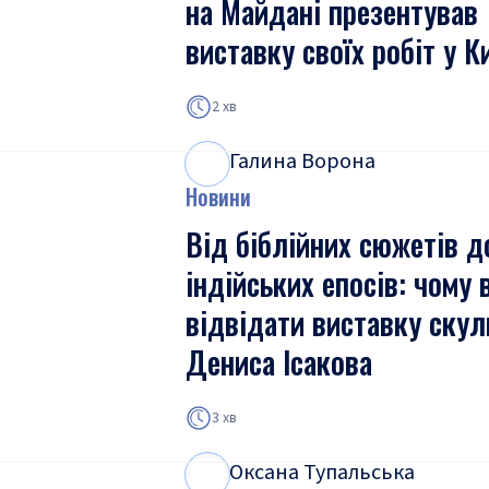
на Майдані презентував
виставку своїх робіт у К
2 хв
Галина Ворона
Г
В
Новини
Від біблійних сюжетів д
індійських епосів: чому 
відвідати виставку скул
Дениса Ісакова
3 хв
Оксана Тупальська
О
Т