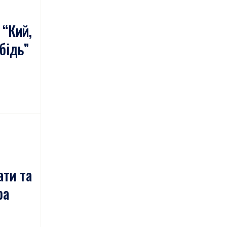
 “Кий,
бідь”
ати та
ра