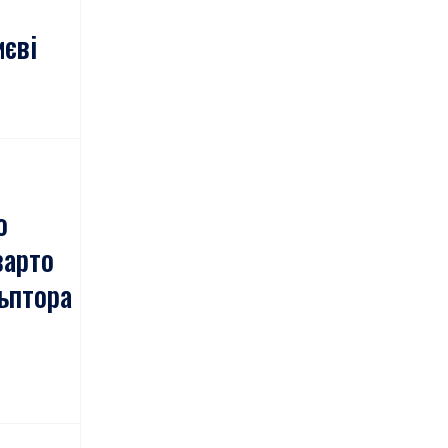
иєві
о
варто
ьптора