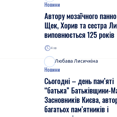
Новини
Автору мозаїчного панно
Щек, Хорив та сестра Ли
виповнюється 125 років
4 хв
Любава Лисичкіна
Л
Л
Новини
Сьогодні – день пам’яті
“батька” Батьківщини-М
Засновників Києва, авто
багатьох пам’ятників і