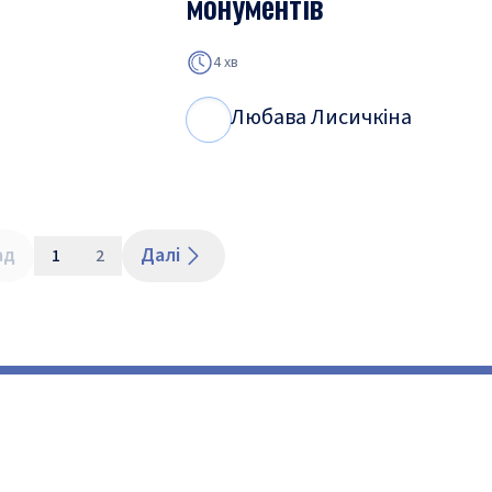
монументів
4 хв
Любава Лисичкіна
Л
Л
ад
Далі
1
2