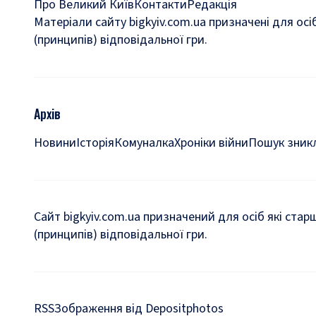
Про Великий Київ
Контакти
Редакція
Матеріали сайту bigkyiv.com.ua призначені для осі
(принципів) відповідальної гри.
Архів
Новини
Історія
Комуналка
Хроніки війни
Пошук зникл
Сайт bigkyiv.com.ua призначений для осіб які стар
(принципів) відповідальної гри.
RSS
Зображення від Depositphotos