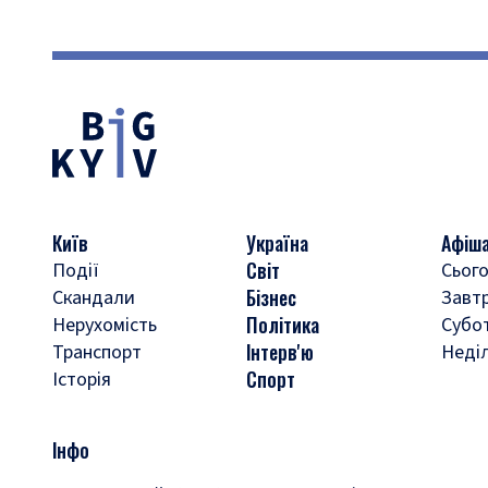
Київ
Україна
Афіш
Світ
Події
Сього
Бізнес
Скандали
Завт
Політика
Нерухомість
Субо
Інтерв'ю
Транспорт
Неді
Спорт
Історія
Інфо