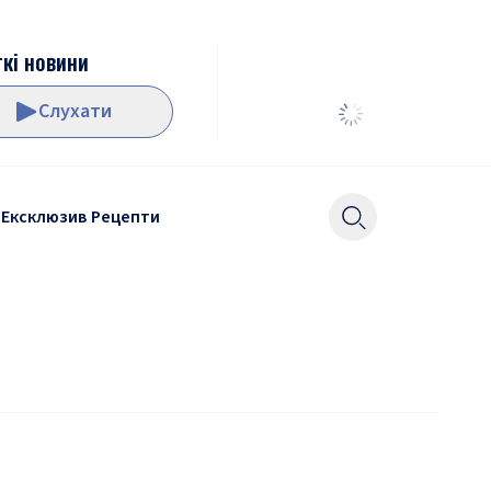
кі новини
Слухати
Ексклюзив
Рецепти