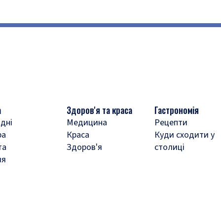
а
Здоров'я та краса
Гастрономія
дні
Медицина
Рецепти
ра
Краса
Куди сходити у
та
Здоров'я
столиці
ля