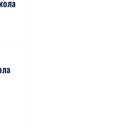
кола
ола