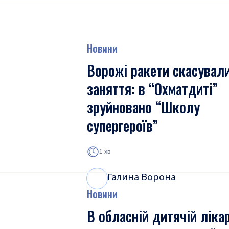
Новини
Ворожі ракети скасувал
заняття: в “Охматдиті”
зруйновано “Школу
супергероїв”
1 хв
Галина Ворона
Г
В
Новини
В обласній дитячій лікар