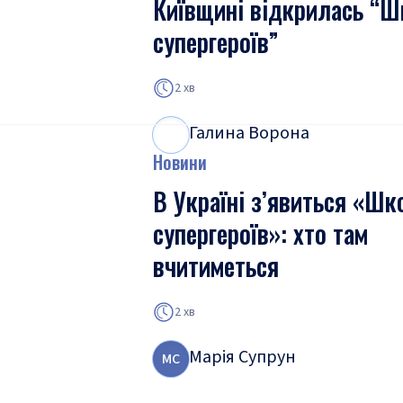
Київщині відкрилась “Ш
супергероїв”
2 хв
Галина Ворона
Г
В
Новини
В Україні з’явиться «Шк
супергероїв»: хто там
вчитиметься
2 хв
Марія Супрун
М
С