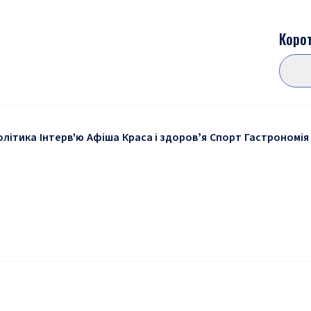
Корот
олітика
Інтерв'ю
Афіша
Краса і здоровʼя
Спорт
Гастрономія