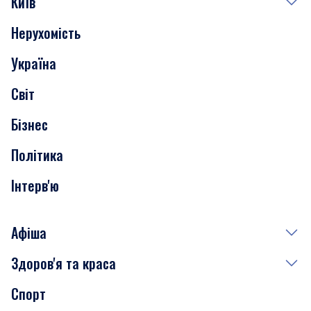
Київ
Нерухомість
Події
Україна
Скандали
Світ
Нерухомість
Бізнес
Транспорт
Політика
Інтерв'ю
Афіша
Здоров'я та краса
Сьогодні
Спорт
Завтра
Медицина