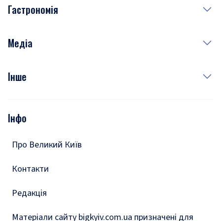
Гастрономія
Субота
Краса
Неділя
Здоров'я
Рецепти
Медіа
Куди сходити у столиці
Фото
Інше
Відео
Опитування
Подкасти
Інфо
Тести
Про Великий Київ
Контакти
Редакція
Матеріали сайту bigkyiv.com.ua призначені для