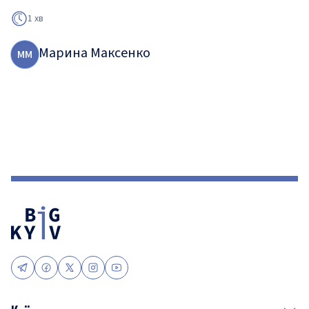
1 хв
Марина Максенко
М
М