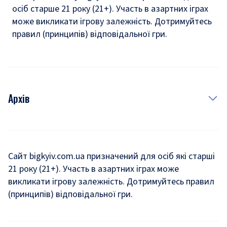
осіб старше 21 року (21+). Участь в азартних іграх
може викликати ігрову залежність. Дотримуйтесь
правил (принципів) відповідальної гри.
Архів
Новини
Історія
Сайт bigkyiv.com.ua призначений для осіб які старші
21 року (21+). Участь в азартних іграх може
Комуналка
викликати ігрову залежність. Дотримуйтесь правил
Хроніки війни
(принципів) відповідальної гри.
Пошук зниклих людей під час війни