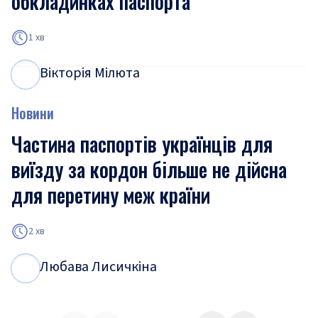
обкладинках паспорта
1 хв
Вікторія Мілюта
В
М
Новини
Частина паспортів українців для
виїзду за кордон більше не дійсна
для перетину меж країни
2 хв
Любава Лисичкіна
Л
Л