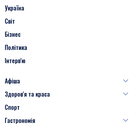
Україна
Скандали
Світ
Нерухомість
Бізнес
Транспорт
Політика
Інтерв'ю
Афіша
Здоров'я та краса
Сьогодні
Спорт
Завтра
Медицина
Гастрономія
Субота
Краса