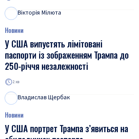
Вікторія Мілюта
В
М
Новини
У США випустять лімітовані
паспорти із зображенням Трампа до
250-річчя незалежності
2 хв
Владислав Щербак
В
Щ
Новини
У США портрет Трампа з’явиться на