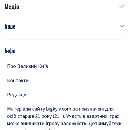
Неділя
Здоров'я
Рецепти
Медіа
Куди сходити у столиці
Фото
Інше
Відео
Опитування
Подкасти
Інфо
Тести
Про Великий Київ
Контакти
Редакція
Матеріали сайту bigkyiv.com.ua призначені для
осіб старше 21 року (21+). Участь в азартних іграх
може викликати ігрову залежність. Дотримуйтесь