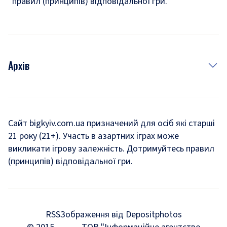
правил (принципів) відповідальної гри.
Архів
Новини
Історія
Сайт bigkyiv.com.ua призначений для осіб які старші
21 року (21+). Участь в азартних іграх може
Комуналка
викликати ігрову залежність. Дотримуйтесь правил
Хроніки війни
(принципів) відповідальної гри.
Пошук зниклих людей під час війни
Дозвілля
RSS
Зображення від Depositphotos
Мегаполіс