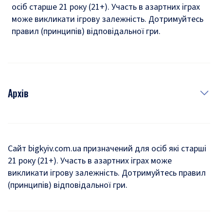
осіб старше 21 року (21+). Участь в азартних іграх
може викликати ігрову залежність. Дотримуйтесь
правил (принципів) відповідальної гри.
Архів
Новини
Історія
Сайт bigkyiv.com.ua призначений для осіб які старші
21 року (21+). Участь в азартних іграх може
Комуналка
викликати ігрову залежність. Дотримуйтесь правил
Хроніки війни
(принципів) відповідальної гри.
Пошук зниклих людей під час війни