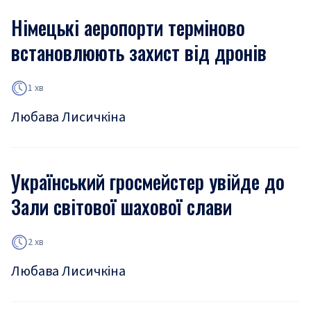
Німецькі аеропорти терміново
встановлюють захист від дронів
1 хв
Любава Лисичкіна
Український гросмейстер увійде до
Зали світової шахової слави
2 хв
Любава Лисичкіна