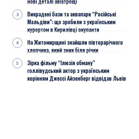
нові деталі авіатрощі
Викрадені бази та аквапарк “Російські
Мальдіви”: що зробили з українським
курортом в Кирилівці окупанти
На Житомирщині знайшли півторарічного
хлопчика, який зник біля річки
Зірка фільму “Ілюзія обману”
голлівудський актор з українським
корінням Джессі Айзенберг відвідав Львів