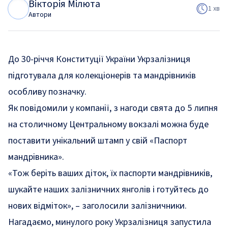
Вікторія Мілюта
В
М
1 хв
Автори
До 30-річчя Конституції України Укрзалізниця
підготувала для колекціонерів та мандрівників
особливу позначку.
Як
повідомили
у компанії, з нагоди свята до 5 липня
на столичному Центральному вокзалі можна буде
поставити унікальний штамп у свій «Паспорт
мандрівника».
«Тож беріть ваших діток, їх паспорти мандрівників,
шукайте наших залізничних янголів і готуйтесь до
нових відміток»
, – заголосили залізничники.
Нагадаємо, минулого року Укрзалізниця
запустила