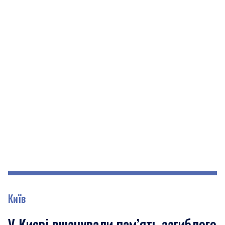
Київ
У Києві вшанували пам’ять загиблого