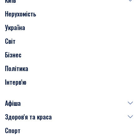
Київ
Нерухомість
Події
Україна
Скандали
Світ
Нерухомість
Бізнес
Транспорт
Політика
Інтерв'ю
Афіша
Здоров'я та краса
Сьогодні
Спорт
Завтра
Медицина