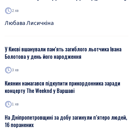
2 хв
Любава Лисичкіна
У Києві вшанували пам’ять загиблого льотчика Івана
Болотова у день його народження
3 хв
Киянин намагався підкупити прикордонника заради
концерту The Weeknd у Варшаві
1 хв
На Дніпропетровщині за добу загинули п’ятеро людей,
16 поранених