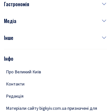
Гастрономія
Субота
Краса
Неділя
Здоров'я
Рецепти
Медіа
Куди сходити у столиці
Фото
Інше
Відео
Опитування
Подкасти
Інфо
Тести
Про Великий Київ
Контакти
Редакція
Матеріали сайту bigkyiv.com.ua призначені для