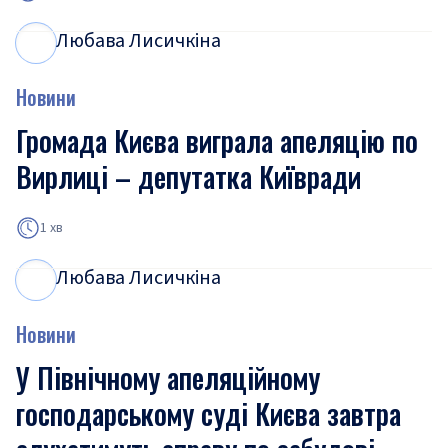
Любава Лисичкіна
Л
Л
Новини
Громада Києва виграла апеляцію по
Вирлиці – депутатка Київради
1 хв
Любава Лисичкіна
Л
Л
Новини
У Північному апеляційному
господарському суді Києва завтра