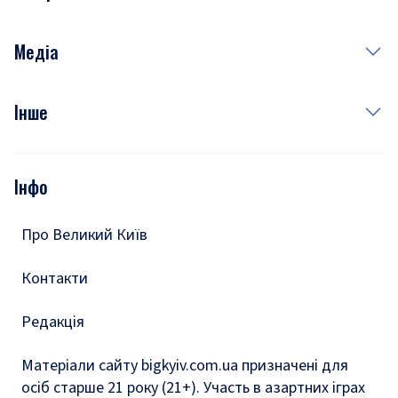
Краса
Неділя
Здоров'я
Рецепти
Медіа
Куди сходити у столиці
Фото
Інше
Відео
Опитування
Подкасти
Інфо
Тести
Про Великий Київ
Контакти
Редакція
Матеріали сайту bigkyiv.com.ua призначені для
осіб старше 21 року (21+). Участь в азартних іграх