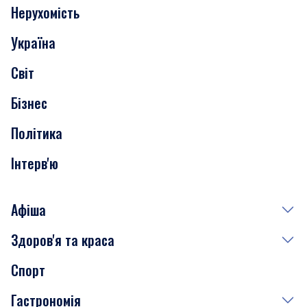
Нерухомість
Події
Україна
Скандали
Світ
Нерухомість
Бізнес
Транспорт
Політика
Інтерв'ю
Афіша
Здоров'я та краса
Сьогодні
Спорт
Завтра
Медицина
Гастрономія
Субота