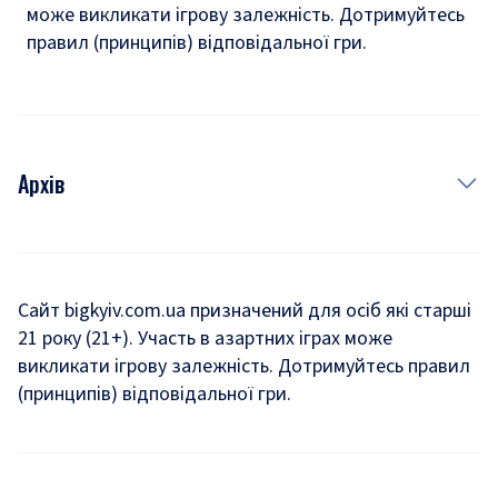
може викликати ігрову залежність. Дотримуйтесь
правил (принципів) відповідальної гри.
Архів
Новини
Історія
Сайт bigkyiv.com.ua призначений для осіб які старші
21 року (21+). Участь в азартних іграх може
Комуналка
викликати ігрову залежність. Дотримуйтесь правил
Хроніки війни
(принципів) відповідальної гри.
Пошук зниклих людей під час війни
Дозвілля