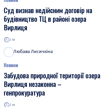
Суд визнав недійсним договір на
будівництво ТЦ в районі озера
Вирлиця
2 хв
Любава Лисичкіна
Л
Л
Новини
Забудова природної території озера
Вирлиця незаконна –
генпрокуратура
2 хв