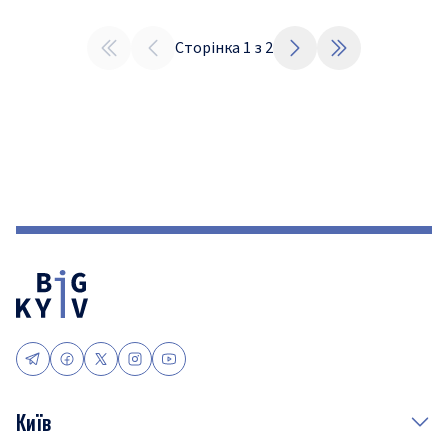
Сторінка
1
з
2
Київ