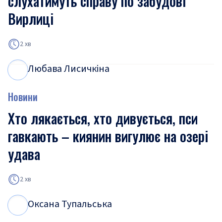
слухатимуть справу по забудові
Вирлиці
2 хв
Любава Лисичкіна
Л
Л
Новини
Хто лякається, хто дивується, пси
гавкають – киянин вигулює на озері
удава
2 хв
Оксана Тупальська
О
Т