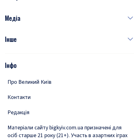
Краса
Неділя
Здоров'я
Рецепти
Медіа
Куди сходити у столиці
Фото
Інше
Відео
Опитування
Подкасти
Інфо
Тести
Про Великий Київ
Контакти
Редакція
Матеріали сайту bigkyiv.com.ua призначені для
осіб старше 21 року (21+). Участь в азартних іграх