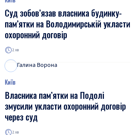
Суд зобов’язав власника будинку-
пам’ятки на Володимирській укласти
охоронний договір
2 хв
Галина Ворона
Г
В
Київ
Власника пам’ятки на Подолі
змусили укласти охоронний договір
через суд
2 хв