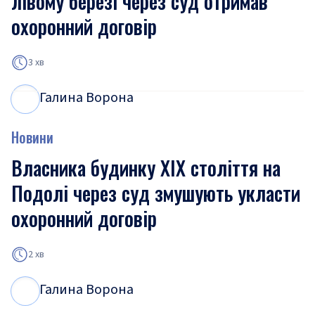
лівому березі через суд отримав
охоронний договір
3 хв
Галина Ворона
Г
В
Новини
Власника будинку XIX століття на
Подолі через суд змушують укласти
охоронний договір
2 хв
Галина Ворона
Г
В