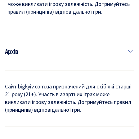
може викликати ігрову залежність. Дотримуйтесь
правил (принципів) відповідальної гри.
Архів
Новини
Історія
Сайт bigkyiv.com.ua призначений для осіб які старші
21 року (21+). Участь в азартних іграх може
Комуналка
викликати ігрову залежність. Дотримуйтесь правил
Хроніки війни
(принципів) відповідальної гри.
Пошук зниклих людей під час війни
Дозвілля