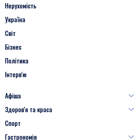
Нерухомість
Події
Україна
Скандали
Світ
Нерухомість
Бізнес
Транспорт
Політика
Інтерв'ю
Афіша
Здоров'я та краса
Сьогодні
Спорт
Завтра
Медицина
Гастрономія
Субота