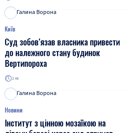
Галина Ворона
Г
В
Київ
Суд зобов’язав власника привести
до належного стану будинок
Вертипороха
2 хв
Галина Ворона
Г
В
Новини
Інститут з цінною мозаїкою на