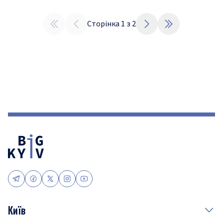
Сторінка
1
з
2
Київ