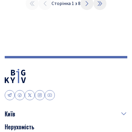
Сторінка
1
з
8
Київ
Нерухомість
Події