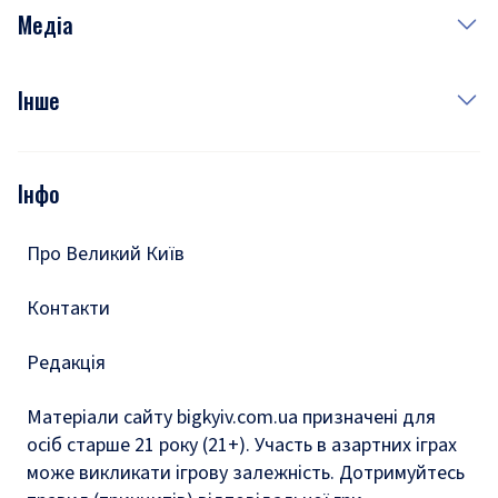
Неділя
Здоров'я
Рецепти
Медіа
Куди сходити у столиці
Фото
Інше
Відео
Опитування
Подкасти
Інфо
Тести
Про Великий Київ
Контакти
Редакція
Матеріали сайту bigkyiv.com.ua призначені для
осіб старше 21 року (21+). Участь в азартних іграх
може викликати ігрову залежність. Дотримуйтесь