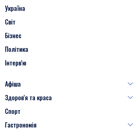
Україна
Скандали
Світ
Нерухомість
Бізнес
Транспорт
Політика
Інтерв'ю
Афіша
Здоров'я та краса
Сьогодні
Спорт
Завтра
Медицина
Гастрономія
Субота
Краса