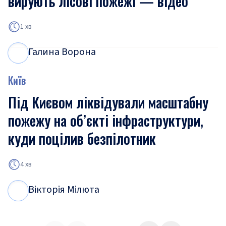
вирують лісові пожежі — відео
1 хв
Галина Ворона
Г
В
Київ
Під Києвом ліквідували масштабну
пожежу на об’єкті інфраструктури,
куди поцілив безпілотник
4 хв
Вікторія Мілюта
В
М