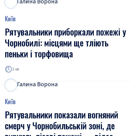
Галина Ворона
Г
В
Київ
Рятувальники приборкали пожежі у
Чорнобилі: місцями ще тліють
пеньки і торфовища
2 хв
Галина Ворона
Г
В
Київ
Рятувальники показали вогняний
смерч у Чорнобильській зоні, де