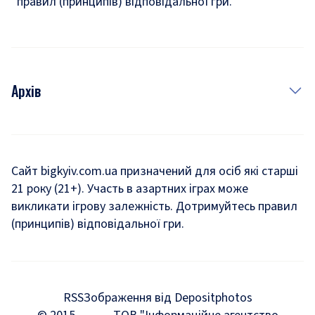
правил (принципів) відповідальної гри.
Архів
Новини
Історія
Сайт bigkyiv.com.ua призначений для осіб які старші
21 року (21+). Участь в азартних іграх може
Комуналка
викликати ігрову залежність. Дотримуйтесь правил
Хроніки війни
(принципів) відповідальної гри.
Пошук зниклих людей під час війни
Дозвілля
RSS
Зображення від Depositphotos
Мегаполіс