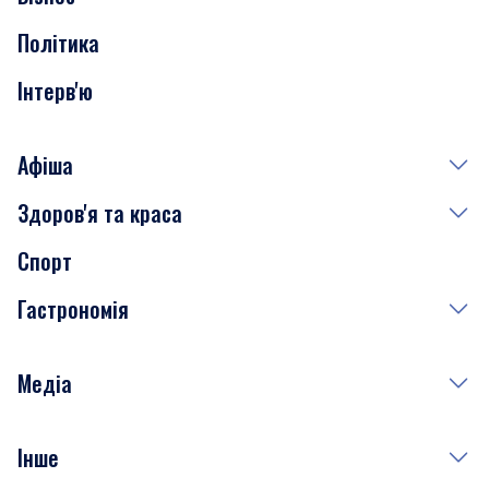
Транспорт
Політика
Інтерв'ю
Афіша
Здоров'я та краса
Сьогодні
Спорт
Завтра
Медицина
Гастрономія
Субота
Краса
Неділя
Здоров'я
Рецепти
Медіа
Куди сходити у столиці
Фото
Інше