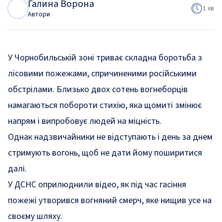
Галина Ворона
Г
В
1 хв
Автори
У Чорнобильській зоні триває складна боротьба з
лісовими пожежами, спричиненими російськими
обстрілами. Близько двох сотень вогнеборців
намагаються побороти стихію, яка щомиті змінює
напрям і випробовує людей на міцність.
Однак надзвичайники не відступають і день за днем
стримують вогонь, щоб не дати йому поширитися
далі.
У ДСНС оприлюднили відео, як під час гасіння
пожежі утворився вогняний смерч, яке нищив усе на
своєму шляху.