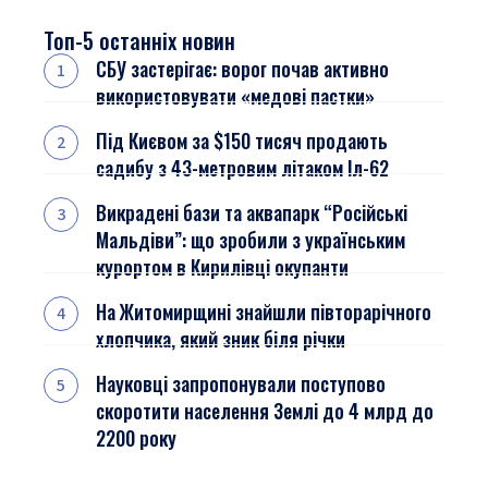
Топ-5 останніх новин
СБУ застерігає: ворог почав активно
використовувати «медові пастки»
Під Києвом за $150 тисяч продають
садибу з 43-метровим літаком Іл-62
Викрадені бази та аквапарк “Російські
Мальдіви”: що зробили з українським
курортом в Кирилівці окупанти
На Житомирщині знайшли півторарічного
хлопчика, який зник біля річки
Науковці запропонували поступово
скоротити населення Землі до 4 млрд до
2200 року