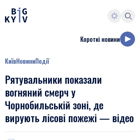
Короткі новини
Київ
Новини
Події
Рятувальники показали
вогняний смерч у
Чорнобильській зоні, де
вирують лісові пожежі — відео