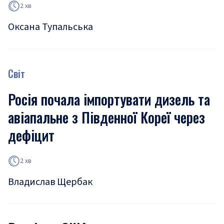
2 хв
Оксана Тупальська
Світ
Росія почала імпортувати дизель та
авіапальне з Південної Кореї через
дефіцит
2 хв
Владислав Щербак