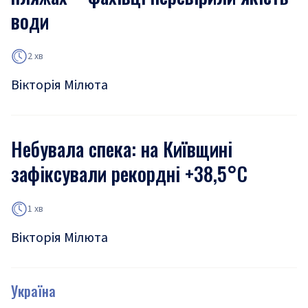
води
2 хв
Вікторія Мілюта
Небувала спека: на Київщині
зафіксували рекордні +38,5°С
1 хв
Вікторія Мілюта
Україна