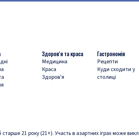
а
Здоров'я та краса
Гастрономія
дні
Медицина
Рецепти
ра
Краса
Куди сходити у
та
Здоров'я
столиці
ля
б старше 21 року (21+). Участь в азартних іграх може ви