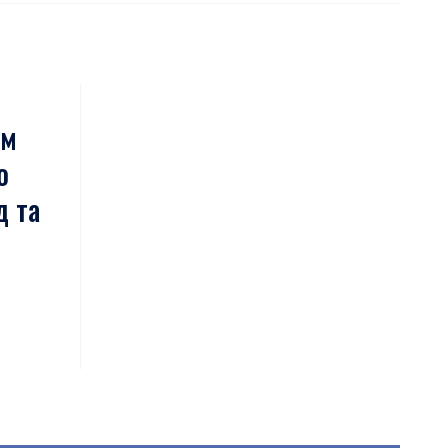
ем
о
д та