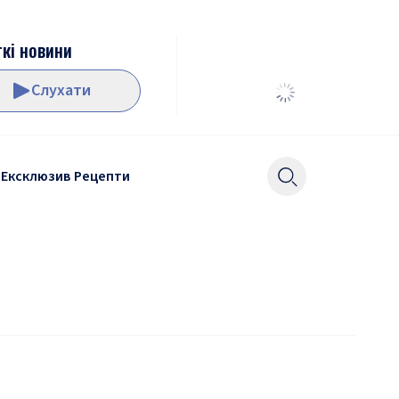
кі новини
Слухати
Ексклюзив
Рецепти