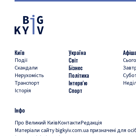
Київ
Україна
Афіш
Світ
Події
Сього
Бізнес
Скандали
Завт
Політика
Нерухомість
Субо
Інтерв'ю
Транспорт
Неді
Спорт
Історія
Інфо
Про Великий Київ
Контакти
Редакція
Матеріали сайту bigkyiv.com.ua призначені для осі