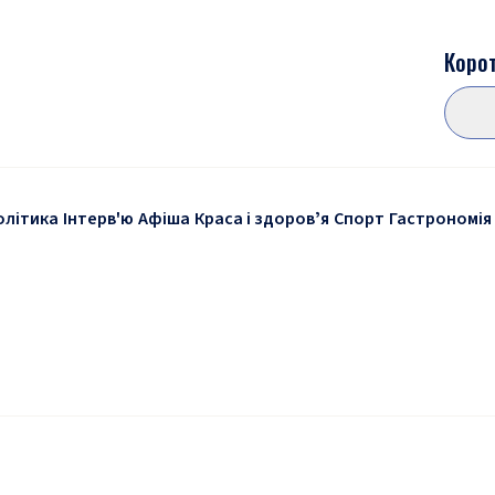
Корот
олітика
Інтерв'ю
Афіша
Краса і здоровʼя
Спорт
Гастрономія