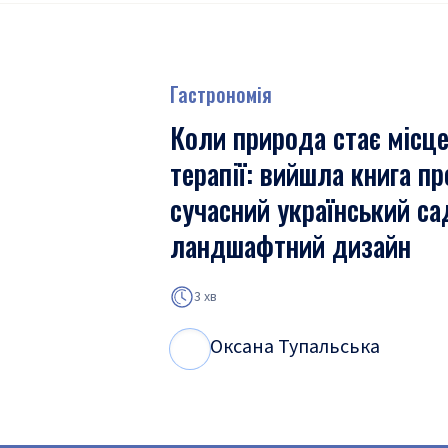
Гастрономія
Коли природа стає місц
терапії: вийшла книга пр
сучасний український са
ландшафтний дизайн
3 хв
Оксана Тупальська
О
Т