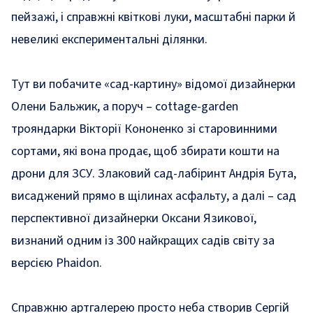
пейзажі, і справжні квіткові луки, масштабні парки й
невеликі експериментальні ділянки.
Тут ви побачите «сад-картину» відомої дизайнерки
Олени Бальжик, а поруч – cottage-garden
трояндарки Вікторії Кононенко зі старовинними
сортами, які вона продає, щоб збирати кошти на
дрони для ЗСУ. Злаковий сад-лабіринт Андрія Бута,
висаджений прямо в щілинах асфальту, а далі – сад
перспективної дизайнерки Оксани Язикової,
визнаний одним із 300 найкращих садів світу за
версією Phaidon.
Справжню артгалерею просто неба створив Сергій