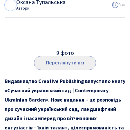
Оксана Тупальська
О
Т
3 хв
Автори
9
фото
Переглянути всі
Видавництво Creative Publishing випустило книгу
«Сучасний український сад | Contemporary
Ukrainian Garden». Нове видання – це розповідь
про сучасний український сад, ландшафтний
дизайн і насамперед про вітчизняних
ентузіастів – їхній талант, цілеспрямованість та