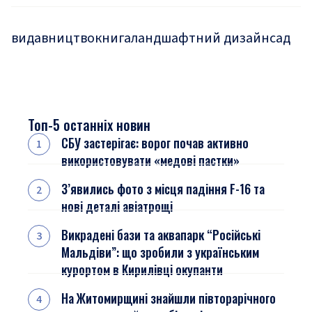
видавництво
книга
ландшафтний дизайн
сад
Топ-5 останніх новин
СБУ застерігає: ворог почав активно
використовувати «медові пастки»
З’явились фото з місця падіння F-16 та
нові деталі авіатрощі
Викрадені бази та аквапарк “Російські
Мальдіви”: що зробили з українським
курортом в Кирилівці окупанти
На Житомирщині знайшли півторарічного