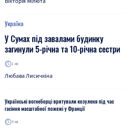
Вікторія Мілюта
Україна
У Сумах під завалами будинку
загинули 5-річна та 10-річна сестри
1 хв
Любава Лисичкіна
Українські вогнеборці врятували козуленя під час
гасіння масштабної пожежі у Франції
3 хв