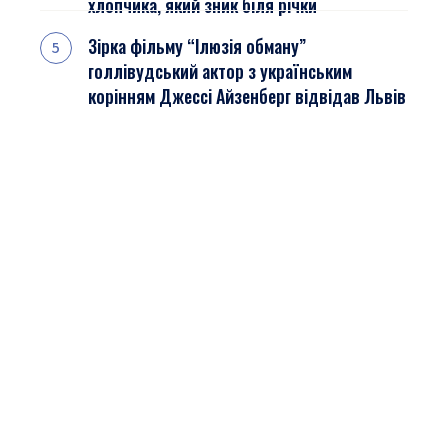
хлопчика, який зник біля річки
Зірка фільму “Ілюзія обману”
голлівудський актор з українським
корінням Джессі Айзенберг відвідав Львів