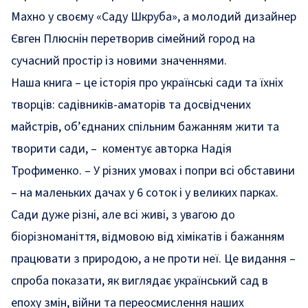
Махно у своєму «Саду Шкруба», а молодий дизайнер
Євген Плюснін перетворив сімейний город на
сучасний простір із новими значеннями.
Наша книга – це історія про українські сади та їхніх
творців: садівників-аматорів та досвідчених
майстрів, об’єднаних спільним бажанням жити та
творити сади, – коментує авторка Надія
Трофименко.
–
У різних умовах і попри всі обставини
– на маленьких дачах у 6 соток і у великих парках.
Сади дуже різні, але всі живі, з увагою до
біорізноманіття, відмовою від хімікатів і бажанням
працювати з природою, а не проти неї. Це видання –
спроба показати, як виглядає український сад в
епоху змін, війни та переосмислення наших