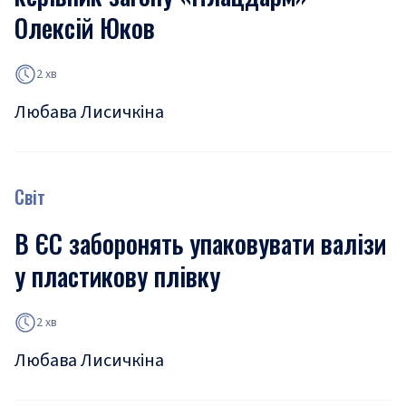
Олексій Юков
2 хв
Любава Лисичкіна
Світ
В ЄС заборонять упаковувати валізи
у пластикову плівку
2 хв
Любава Лисичкіна