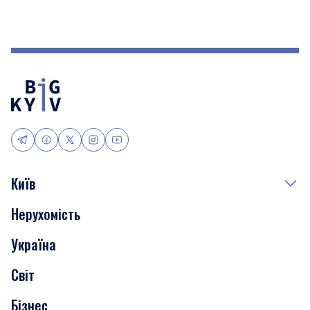
Київ
Нерухомість
Події
Україна
Скандали
Світ
Нерухомість
Бізнес
Транспорт