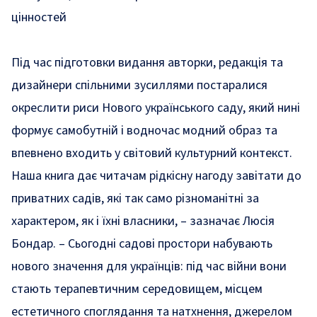
цінностей
Під час підготовки видання авторки, редакція та
дизайнери спільними зусиллями постаралися
окреслити риси Нового українського саду, який нині
формує самобутній і водночас модний образ та
впевнено входить у світовий культурний контекст.
Наша книга дає читачам рідкісну нагоду завітати до
приватних садів, які так само різноманітні за
характером, як і їхні власники, – зазначає Люсія
Бондар. – Сьогодні садові простори набувають
нового значення для українців: під час війни вони
стають терапевтичним середовищем, місцем
естетичного споглядання та натхнення, джерелом