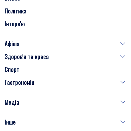
Політика
Інтерв'ю
Афіша
Здоров'я та краса
Сьогодні
Спорт
Завтра
Медицина
Гастрономія
Субота
Краса
Неділя
Здоров'я
Рецепти
Медіа
Куди сходити у столиці
Фото
Інше