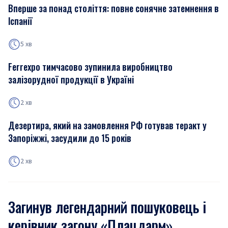
Вперше за понад століття: повне сонячне затемнення в
Іспанії
5 хв
Ferrexpo тимчасово зупинила виробництво
залізорудної продукції в Україні
2 хв
Дезертира, який на замовлення РФ готував теракт у
Запоріжжі, засудили до 15 років
2 хв
Загинув легендарний пошуковець і
керівник загону «Плацдарм»