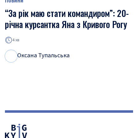
“За рік маю стати командиром”: 20-
річна курсантка Яна з Кривого Рогу
4 хв
Оксана Тупальська
О
Т