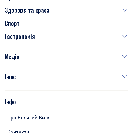
Здоров'я та краса
Сьогодні
Спорт
Завтра
Медицина
Гастрономія
Субота
Краса
Неділя
Здоров'я
Рецепти
Медіа
Куди сходити у столиці
Фото
Інше
Відео
Опитування
Подкасти
Інфо
Тести
Про Великий Київ
Контакти