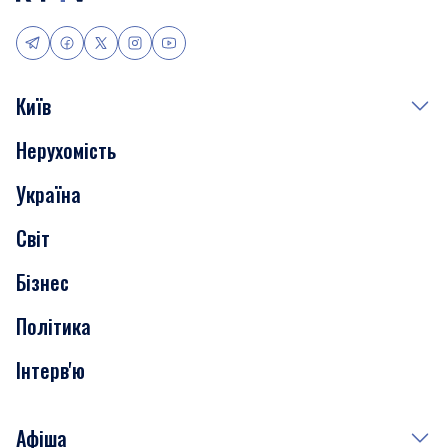
Київ
Нерухомість
Події
Україна
Скандали
Світ
Нерухомість
Бізнес
Транспорт
Політика
Інтерв'ю
Афіша