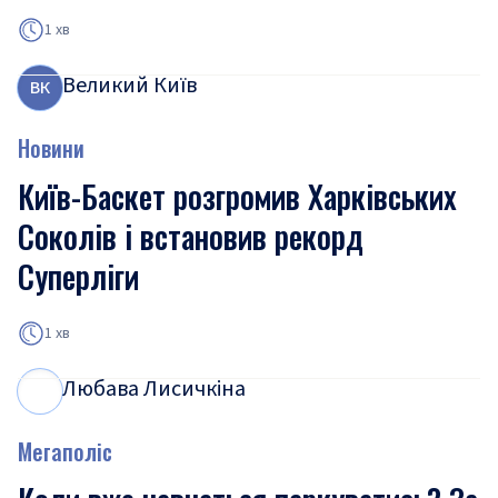
1 хв
Великий Київ
В
К
Новини
Київ-Баскет розгромив Харківських
Соколів і встановив рекорд
Суперліги
1 хв
Любава Лисичкіна
Л
Л
Мегаполіс