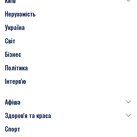
Київ
Нерухомість
Події
Україна
Скандали
Світ
Нерухомість
Бізнес
Транспорт
Політика
Інтерв'ю
Афіша
Здоров'я та краса
Сьогодні
Спорт
Завтра
Медицина