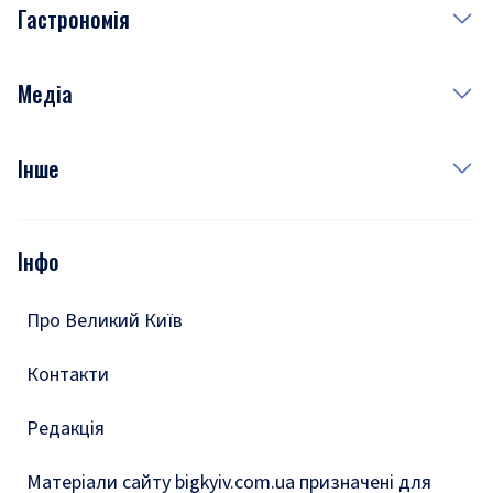
Гастрономія
Субота
Краса
Неділя
Здоров'я
Рецепти
Медіа
Куди сходити у столиці
Фото
Інше
Відео
Опитування
Подкасти
Інфо
Тести
Про Великий Київ
Контакти
Редакція
Матеріали сайту bigkyiv.com.ua призначені для