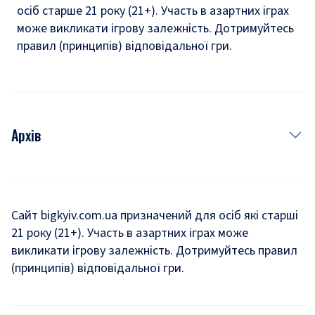
осіб старше 21 року (21+). Участь в азартних іграх
може викликати ігрову залежність. Дотримуйтесь
правил (принципів) відповідальної гри.
Архів
Новини
Історія
Сайт bigkyiv.com.ua призначений для осіб які старші
21 року (21+). Участь в азартних іграх може
Комуналка
викликати ігрову залежність. Дотримуйтесь правил
Хроніки війни
(принципів) відповідальної гри.
Пошук зниклих людей під час війни