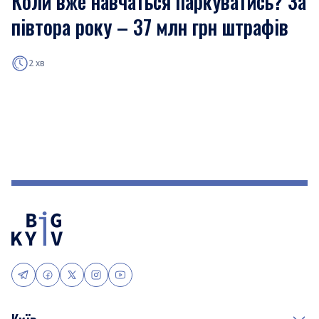
Коли вже навчаться паркуватись? За
півтора року – 37 млн грн штрафів
2 хв