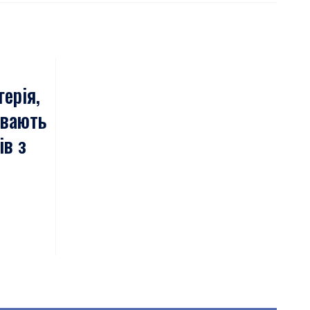
герія,
ивають
ів з