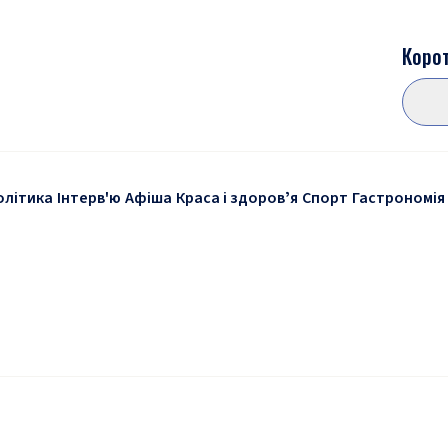
Корот
олітика
Інтерв'ю
Афіша
Краса і здоровʼя
Спорт
Гастрономія