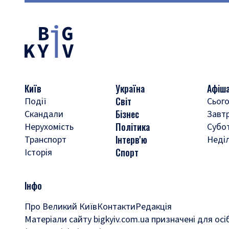
Київ
Україна
Афіш
Світ
Події
Сього
Бізнес
Скандали
Завт
Політика
Нерухомість
Субо
Інтерв'ю
Транспорт
Неді
Спорт
Історія
Інфо
Про Великий Київ
Контакти
Редакція
Матеріали сайту bigkyiv.com.ua призначені для осі