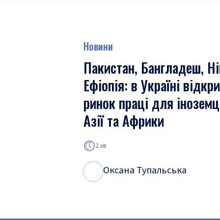
Новини
Пакистан, Бангладеш, Ні
Ефіопія: в Україні відкр
ринок праці для іноземц
Азії та Африки
2 хв
Оксана Тупальська
О
Т