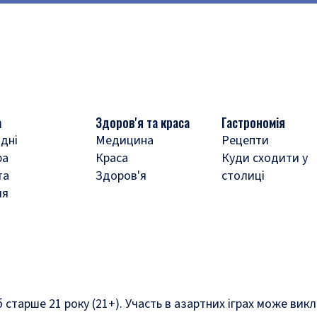
а
Здоров'я та краса
Гастрономія
дні
Медицина
Рецепти
ра
Краса
Куди сходити у
та
Здоров'я
столиці
ля
б старше 21 року (21+). Участь в азартних іграх може ви