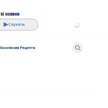
кі новини
Слухати
Ексклюзив
Рецепти