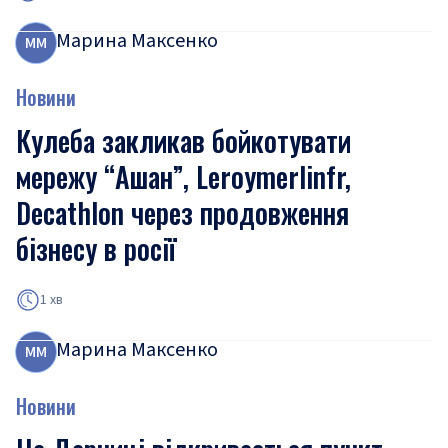
Марина Максенко
М
М
Новини
Кулеба закликав бойкотувати
мережу “Ашан”, Leroymerlinfr,
Decathlon через продовження
бізнесу в росії
1 хв
Марина Максенко
М
М
Новини