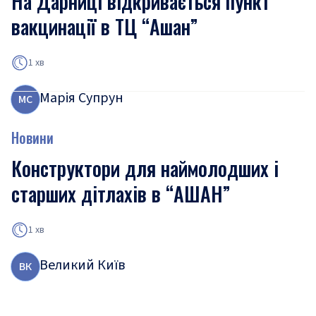
На Дарниці відкривається пункт
вакцинації в ТЦ “Ашан”
1 хв
Марія Супрун
М
С
Новини
Конструктори для наймолодших і
старших дітлахів в “АШАН”
1 хв
Великий Київ
В
К