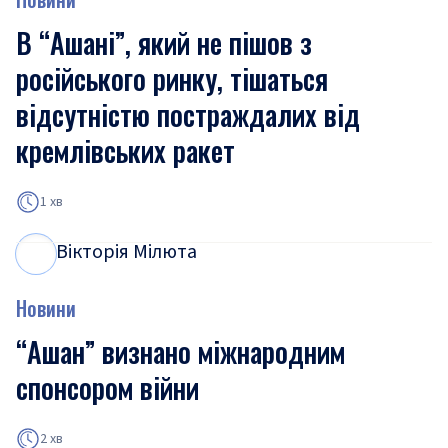
В “Ашані”, який не пішов з
російського ринку, тішаться
відсутністю постраждалих від
кремлівських ракет
1 хв
Вікторія Мілюта
В
М
Новини
“Ашан” визнано міжнародним
спонсором війни
2 хв