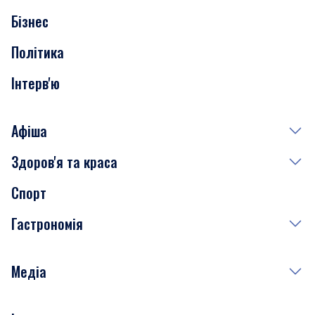
Бізнес
Транспорт
Політика
Інтерв'ю
Афіша
Здоров'я та краса
Сьогодні
Спорт
Завтра
Медицина
Гастрономія
Субота
Краса
Неділя
Здоров'я
Рецепти
Медіа
Куди сходити у столиці
Фото