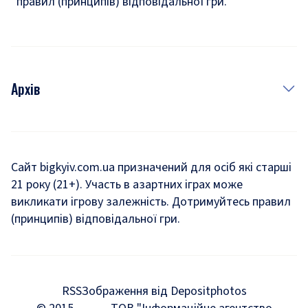
правил (принципів) відповідальної гри.
Архів
Новини
Історія
Сайт bigkyiv.com.ua призначений для осіб які старші
21 року (21+). Участь в азартних іграх може
Комуналка
викликати ігрову залежність. Дотримуйтесь правил
Хроніки війни
(принципів) відповідальної гри.
Пошук зниклих людей під час війни
Дозвілля
RSS
Зображення від Depositphotos
Мегаполіс