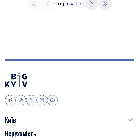
Сторінка
1
з
2
Київ
Нерухомість
Події