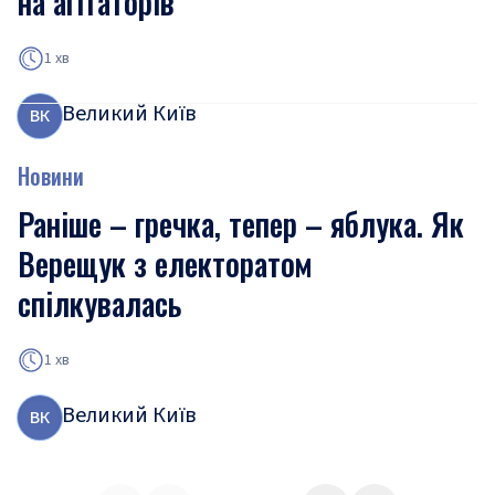
на агітаторів
1 хв
Великий Київ
В
К
Новини
Раніше – гречка, тепер – яблука. Як
Верещук з електоратом
спілкувалась
1 хв
Великий Київ
В
К