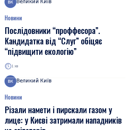
Великий Київ
В
К
Новини
Послідовники “проффесора”.
Кандидатка від “Слуг” обіцяє
“підвищити екологію”
1 хв
Великий Київ
В
К
Новини
Різали намети і пирскали газом у
лице: у Києві затримали нападників