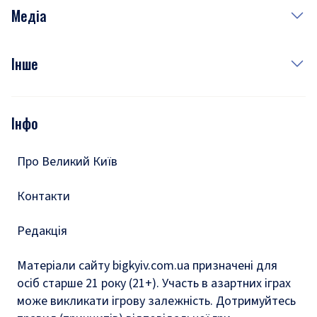
Неділя
Здоров'я
Рецепти
Медіа
Куди сходити у столиці
Фото
Інше
Відео
Опитування
Подкасти
Інфо
Тести
Про Великий Київ
Контакти
Редакція
Матеріали сайту bigkyiv.com.ua призначені для
осіб старше 21 року (21+). Участь в азартних іграх
може викликати ігрову залежність. Дотримуйтесь