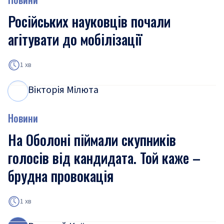
Російських науковців почали
агітувати до мобілізації
1 хв
Вікторія Мілюта
В
М
Новини
На Оболоні піймали скупників
голосів від кандидата. Той каже –
брудна провокація
1 хв