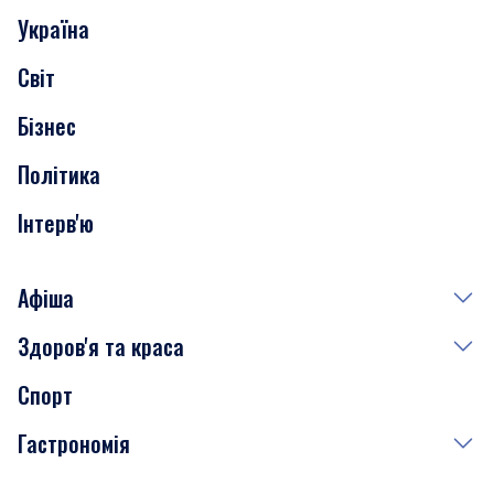
Україна
Скандали
Світ
Нерухомість
Бізнес
Транспорт
Політика
Інтерв'ю
Афіша
Здоров'я та краса
Сьогодні
Спорт
Завтра
Медицина
Гастрономія
Субота
Краса