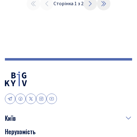
Сторінка
1
з
2
Київ
Нерухомість
Події