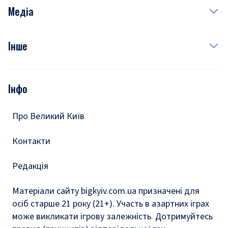
Неділя
Здоров'я
Рецепти
Медіа
Куди сходити у столиці
Фото
Інше
Відео
Опитування
Подкасти
Інфо
Тести
Про Великий Київ
Контакти
Редакція
Матеріали сайту bigkyiv.com.ua призначені для
осіб старше 21 року (21+). Участь в азартних іграх
може викликати ігрову залежність. Дотримуйтесь