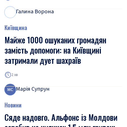
Галина Ворона
Г
В
Київщина
Майже 1000 ошуканих громадян
замість допомоги: на Київщині
затримали дует шахраїв
2 хв
Марія Супрун
М
С
Новини
Сяде надовго. Альфонс із Молдови