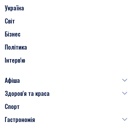
Україна
Скандали
Світ
Нерухомість
Бізнес
Транспорт
Політика
Інтерв'ю
Афіша
Здоров'я та краса
Сьогодні
Спорт
Завтра
Медицина
Гастрономія
Субота
Краса