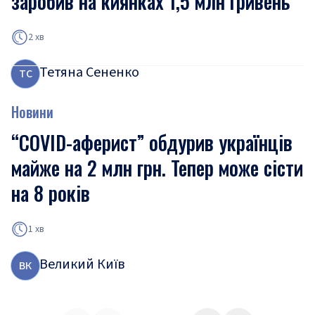
заробив на киянках 1,5 млн гривень
2 хв
Тетяна Сененко
Т
С
Новини
“COVID-аферист” обдурив українців
майже на 2 млн грн. Тепер може сісти
на 8 років
1 хв
Великий Київ
В
К