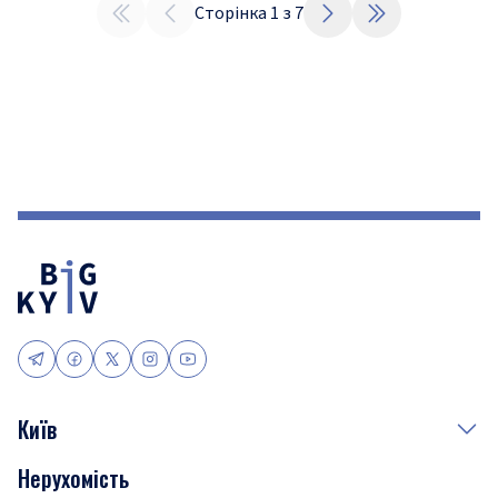
Сторінка
1
з
7
Київ
Нерухомість
Події