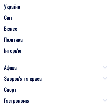
Україна
Скандали
Світ
Нерухомість
Бізнес
Транспорт
Політика
Інтерв'ю
Афіша
Здоров'я та краса
Сьогодні
Спорт
Завтра
Медицина
Гастрономія
Субота
Краса