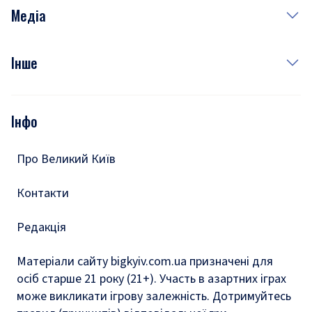
Неділя
Здоров'я
Рецепти
Медіа
Куди сходити у столиці
Фото
Інше
Відео
Опитування
Подкасти
Інфо
Тести
Про Великий Київ
Контакти
Редакція
Матеріали сайту bigkyiv.com.ua призначені для
осіб старше 21 року (21+). Участь в азартних іграх
може викликати ігрову залежність. Дотримуйтесь