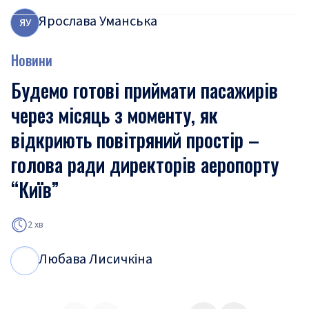
Ярослава Уманська
Я
У
Новини
Будемо готові приймати пасажирів
через місяць з моменту, як
відкриють повітряний простір –
голова ради директорів аеропорту
“Київ”
2 хв
Любава Лисичкіна
Л
Л