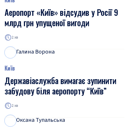
Аеропорт «Київ» відсудив у Росії 9
млрд грн упущеної вигоди
2 хв
Галина Ворона
Г
В
Київ
Державіаслужба вимагає зупинити
забудову біля аеропорту “Київ”
2 хв
Оксана Тупальська
О
Т