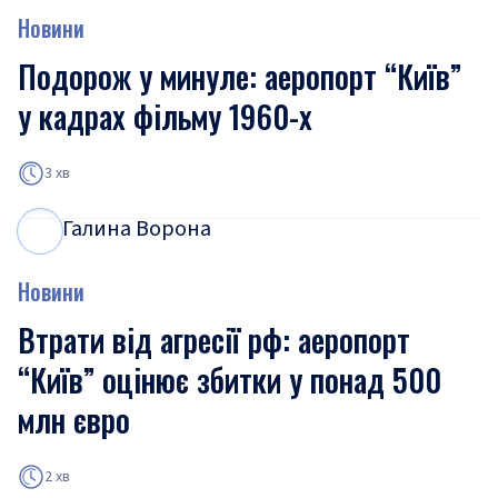
Новини
Подорож у минуле: аеропорт “Київ”
у кадрах фільму 1960-х
3 хв
Галина Ворона
Г
В
Новини
Втрати від агресії рф: аеропорт
“Київ” оцінює збитки у понад 500
млн євро
2 хв