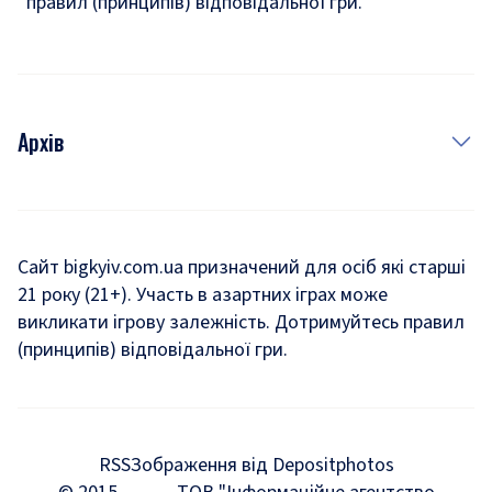
правил (принципів) відповідальної гри.
Архів
Новини
Історія
Сайт bigkyiv.com.ua призначений для осіб які старші
21 року (21+). Участь в азартних іграх може
Комуналка
викликати ігрову залежність. Дотримуйтесь правил
Хроніки війни
(принципів) відповідальної гри.
Пошук зниклих людей під час війни
Дозвілля
RSS
Зображення від Depositphotos
Мегаполіс