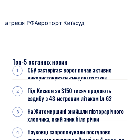
агресія РФ
Аеропорт Київ
суд
Топ-5 останніх новин
СБУ застерігає: ворог почав активно
використовувати «медові пастки»
Під Києвом за $150 тисяч продають
садибу з 43-метровим літаком Іл-62
На Житомирщині знайшли півторарічного
хлопчика, який зник біля річки
Науковці запропонували поступово
скоротити населення Землі до 4 млрд до