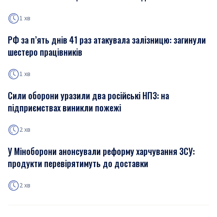
1 хв
РФ за п’ять днів 41 раз атакувала залізницю: загинули
шестеро працівників
1 хв
Сили оборони уразили два російські НПЗ: на
підприємствах виникли пожежі
2 хв
У Міноборони анонсували реформу харчування ЗСУ:
продукти перевірятимуть до доставки
2 хв