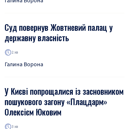
Галина Ворона
Суд повернув Жовтневий палац у
державну власність
2 хв
Галина Ворона
У Києві попрощалися із засновником
пошукового загону «Плацдарм»
Олексієм Юковим
3 хв