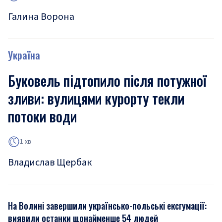
Галина Ворона
Україна
Буковель підтопило після потужної
зливи: вулицями курорту текли
потоки води
1 хв
Владислав Щербак
На Волині завершили українсько-польські ексгумації:
виявили останки щонайменше 54 людей