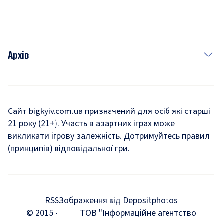
Архів
Новини
Історія
Сайт bigkyiv.com.ua призначений для осіб які старші
21 року (21+). Участь в азартних іграх може
Комуналка
викликати ігрову залежність. Дотримуйтесь правил
Хроніки війни
(принципів) відповідальної гри.
Пошук зниклих людей під час війни
Дозвілля
RSS
Зображення від Depositphotos
Мегаполіс
© 2015 -
ТОВ "Інформаційне агентство