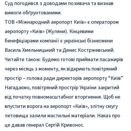
Суд погодився з доводами позивача та визнав
вимоги обґрунтованими.
ТОВ «Міжнародний аеропорт Київ» є оператором
аеропорту «Київ» (Жуляни). Кінцевими
бенефіціарами компанії є українські бізнесмени
Василь Хмельницький та Денис Костржевський.
Читайте також:
Будемо готові приймати пасажирів
через місяць з моменту, як відкриють повітряний
простір – голова ради директорів аеропорту “Київ”
Нагадаємо, повітряний прострір України закритий
від початку повномасштабног вторгнення. Щоб не
впустити ворога на аеропорт «Київ», злітну смугу
летовища
залили
мастильні матеріали. Наказ про
це давав генерал Сергій Кривонос.