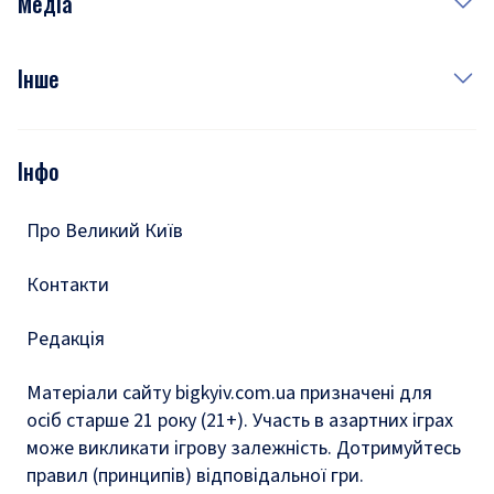
Медіа
Куди сходити у столиці
Фото
Інше
Відео
Опитування
Подкасти
Інфо
Тести
Про Великий Київ
Контакти
Редакція
Матеріали сайту bigkyiv.com.ua призначені для
осіб старше 21 року (21+). Участь в азартних іграх
може викликати ігрову залежність. Дотримуйтесь
правил (принципів) відповідальної гри.