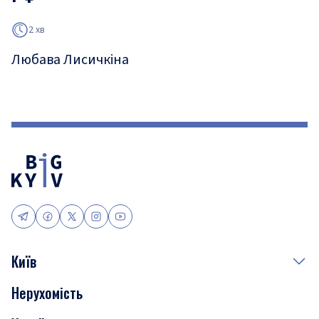
2 хв
Любава Лисичкіна
Київ
Нерухомість
Події