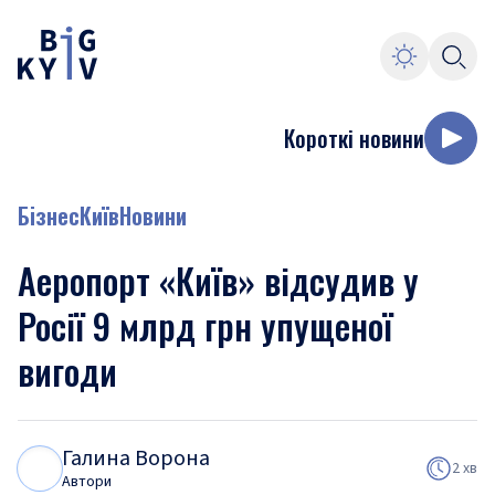
Короткі новини
Бізнес
Київ
Новини
Аеропорт «Київ» відсудив у
Росії 9 млрд грн упущеної
вигоди
Галина Ворона
Г
В
2 хв
Автори