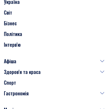
Україна
Скандали
Світ
Нерухомість
Бізнес
Транспорт
Політика
Інтерв'ю
Афіша
Здоров'я та краса
Сьогодні
Спорт
Завтра
Медицина
Гастрономія
Субота
Краса
Неділя
Здоров'я
Рецепти