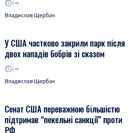
2 хв
Владислав Щербак
У США частково закрили парк після
двох нападів бобрів зі сказом
2 хв
Владислав Щербак
Сенат США переважною більшістю
підтримав “пекельні санкції” проти
РФ