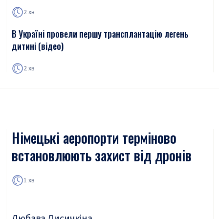
2 хв
В Україні провели першу трансплантацію легень
дитині (відео)
2 хв
Німецькі аеропорти терміново
встановлюють захист від дронів
1 хв
Любава Лисичкіна