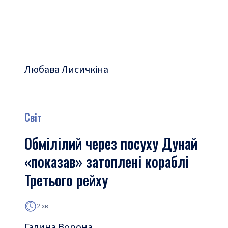
Любава Лисичкіна
Світ
Обмілілий через посуху Дунай
«показав» затоплені кораблі
Третього рейху
2 хв
Галина Ворона