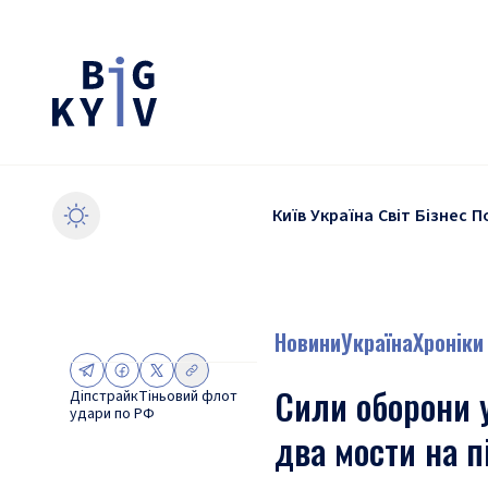
Київ
Україна
Світ
Бізнес
П
Новини
Україна
Хроніки
Сили оборони 
Діпстрайк
Тіньовий флот
удари по РФ
два мости на п