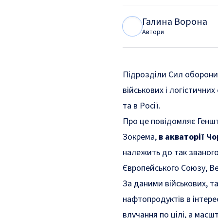
Галина Ворона
Г
В
Автори
Підрозділи Сил оборони У
військових і логістичних
та в Росії.
Про це
повідомляє
Геншт
Зокрема,
в акваторії Ч
належить до так званого
Європейського Союзу, Ве
За даними військових, т
нафтопродуктів в інтере
влучання по цілі, а ма