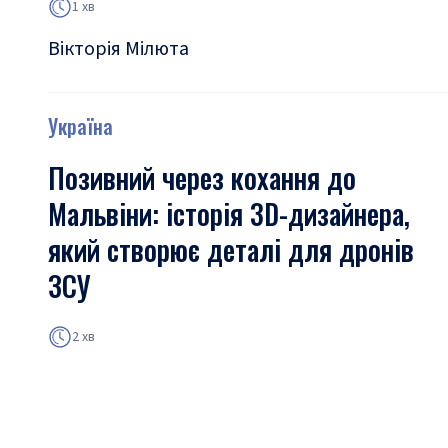
1 хв
Вікторія Мілюта
Україна
Позивний через кохання до
Мальвіни: історія 3D-дизайнера,
який створює деталі для дронів
ЗСУ
2 хв