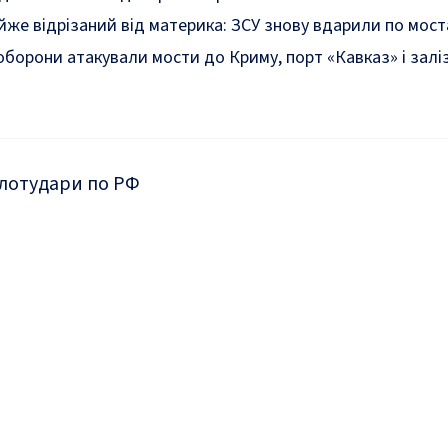
же відрізаний від материка: ЗСУ знову вдарили по мост
 оборони
атакували
мости до Криму, порт «Кавказ» і зал
лот
удари по РФ