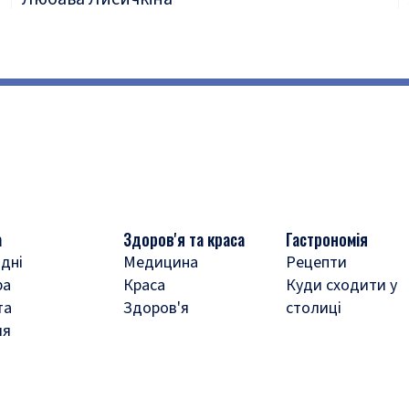
а
Здоров'я та краса
Гастрономія
дні
Медицина
Рецепти
ра
Краса
Куди сходити у
та
Здоров'я
столиці
ля