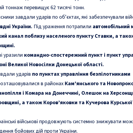
вий тоннаж перевищує 62 тисячі тонн.
хисники завдали ударів по об’єктах, які забезпечували ві
івдні України.
Під ураження потрапили
автомобільний 
кий канал поблизу населеного пункту Ставки, а також
нщині.
ві уразили
командно-спостережний пункт і пункт упр
йоні Великої Новосілки Донецької області.
авдали ударів
по пунктах управління безпілотниками
озташовувалися в районах
Кам’янського та Новопрок
ванопілля і Комара на Донеччині, Олешок на Херсонщ
ровщині, а також Коров’яковки та Кучерова Курської
раїнські військові продовжують системно знижувати мож
едення бойових дій проти України.