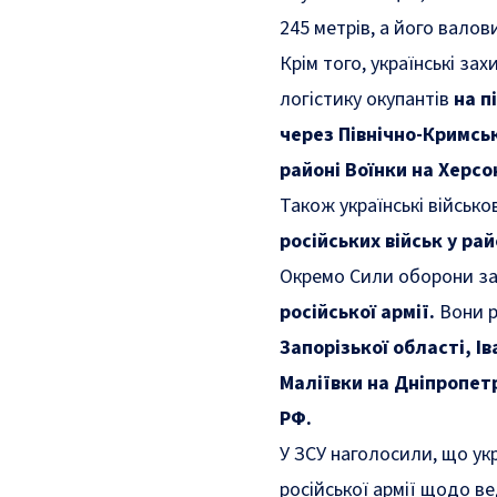
245 метрів, а його вало
Крім того, українські за
логістику окупантів
на п
через Північно-Кримсь
районі Воїнки на Херсо
Також українські військо
російських військ у ра
Окремо Сили оборони з
російської армії.
Вони р
Запорізької області, І
Маліївки на Дніпропет
РФ.
У ЗСУ наголосили, що ук
російської армії щодо в