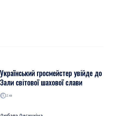
Український гросмейстер увійде до
Зали світової шахової слави
2 хв
Любава Лисичкіна