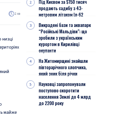
Під Києвом за $150 тисяч
продають садибу з 43-
2 хв
метровим літаком Іл-62
Викрадені бази та аквапарк
“Російські Мальдіви”: що
зробили з українським
о низці
курортом в Кирилівці
територіях
окупанти
На Житомирщині знайшли
півторарічного хлопчика,
 який
який зник біля річки
Науковці запропонували
поступово скоротити
населення Землі до 4 млрд
до 2200 року
о
ть майже