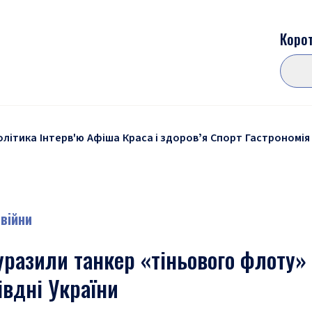
Корот
олітика
Інтерв'ю
Афіша
Краса і здоровʼя
Спорт
Гастрономія
 війни
уразили танкер «тіньового флоту»
івдні України