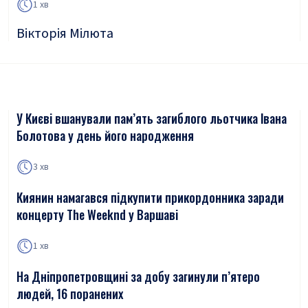
1 хв
Вікторія Мілюта
У Києві вшанували пам’ять загиблого льотчика Івана
Болотова у день його народження
3 хв
Киянин намагався підкупити прикордонника заради
концерту The Weeknd у Варшаві
1 хв
На Дніпропетровщині за добу загинули п’ятеро
людей, 16 поранених