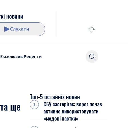
кі новини
Слухати
Ексклюзив
Рецепти
Топ-5 останніх новин
 та ще
СБУ застерігає: ворог почав
активно використовувати
«медові пастки»