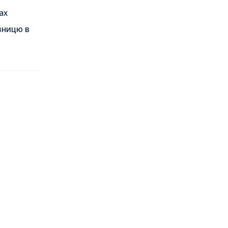
ах
ізницю в