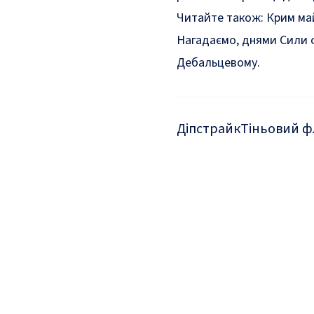
Читайте також:
Крим май
Нагадаємо, днями Сили
Дебальцевому.
Діпстрайк
Тіньовий ф