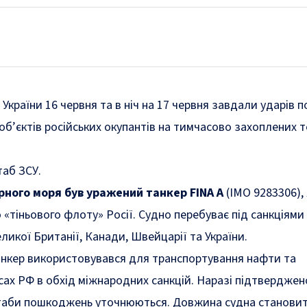
країни 16 червня та в ніч на 17 червня завдали ударів п
 об’єктів російських окупантів на тимчасово захоплених 
аб ЗСУ.
орного моря був уражений танкер FINA A
(IMO 9283306),
 «тіньового флоту» Росії. Судно перебуває під санкціями
ликої Британії, Канади, Швейцарії та України.
анкер використовувався для транспортування нафти та
сах РФ в обхід міжнародних санкцій. Наразі підтверджен
сштаби пошкоджень уточнюються. Довжина судна станови