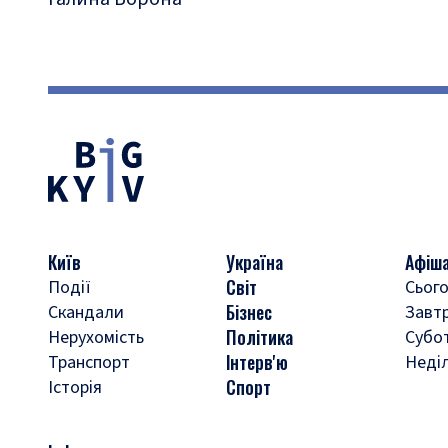
Київ
Україна
Афіш
Світ
Події
Сього
Бізнес
Скандали
Завт
Політика
Нерухомість
Субо
Інтерв'ю
Транспорт
Неді
Спорт
Історія