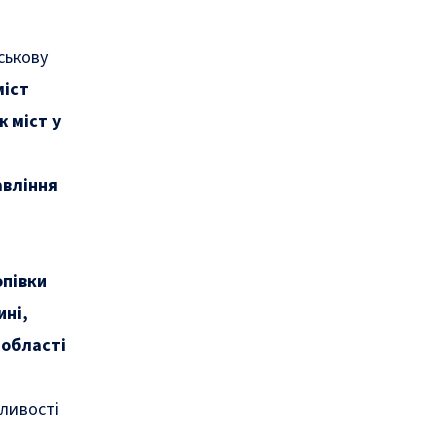
йськову
міст
 міст у
авління
опівки
ині,
 області
ливості