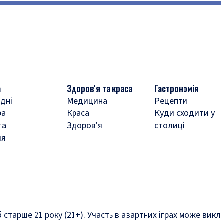
а
Здоров'я та краса
Гастрономія
дні
Медицина
Рецепти
ра
Краса
Куди сходити у
та
Здоров'я
столиці
ля
б старше 21 року (21+). Участь в азартних іграх може ви