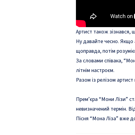
Артист також зізнався, 
Ну давайте чесно. Якщо а
щоправда, потім розуміє
За словами співака, “Мо
літнім настроєм.
Разом із релізом артист
Прем’єра “Мони Лізи” ст
невизначений термін. Від
Пісня “Мона Ліза” вже д