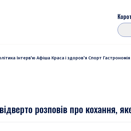
Корот
олітика
Інтерв'ю
Афіша
Краса і здоровʼя
Спорт
Гастрономія
відверто розповів про кохання, як