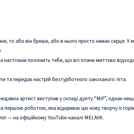
я, то або він бреше, або в нього просто немає серця. У ме
у
ина настільки полонить тебе, що всі плани миттєво відх
ти та передає настрій безтурботного закоханого літа.
едавна артист виступав у складі дуету “MiF”, однак нещ
ала першою роботою, яка відкриває цю нову творчу історі
ліп — на офіційному YouTube-каналі MELNIK.