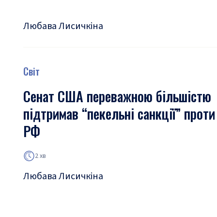
Любава Лисичкіна
Світ
Сенат США переважною більшістю
підтримав “пекельні санкції” проти
РФ
2 хв
Любава Лисичкіна