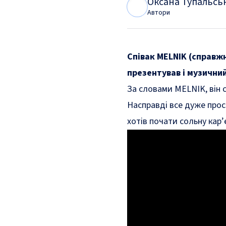
Оксана Тупальсь
О
Т
Автори
Співак MELNIK (справж
презентував і музичний
За словами MELNIK, він с
Насправді все дуже прост
хотів почати сольну кар’