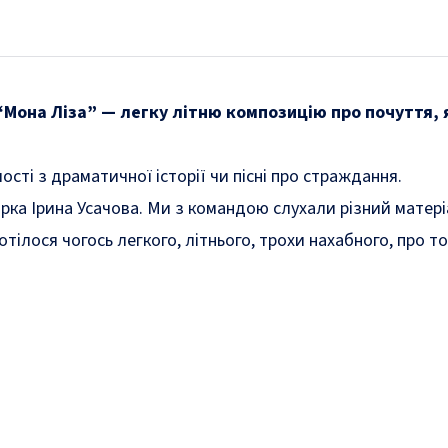
“Мона Ліза” — легку літню композицію про почуття, 
сті з драматичної історії чи пісні про страждання.
ка Ірина Усачова. Ми з командою слухали різний матеріал
хотілося чогось легкого, літнього, трохи нахабного, про