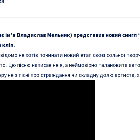
ка
нє ім’я Владислав Мельник) представив новий сингл 
 кліп.
відомо не хотів починати новий етап своєї сольної творчо
о. Цю пісню написав не я, а неймовірно талановита автор
єру не з пісні про страждання чи складну долю артиста, 