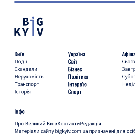
Київ
Україна
Афіш
Світ
Події
Сього
Бізнес
Скандали
Завт
Політика
Нерухомість
Субо
Інтерв'ю
Транспорт
Неді
Спорт
Історія
Інфо
Про Великий Київ
Контакти
Редакція
Матеріали сайту bigkyiv.com.ua призначені для осі