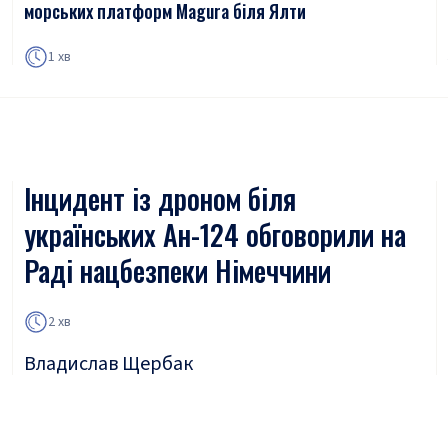
морських платформ Magura біля Ялти
1 хв
Інцидент із дроном біля
українських Ан-124 обговорили на
Раді нацбезпеки Німеччини
2 хв
Владислав Щербак