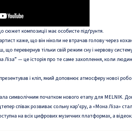
що сюжет композиції має особисте підґрунтя.
ртист каже, що він ніколи не втрачав голову через коханн
ш, що перевернув тільки свій режим сну і нервову систем
на Ліза” — це історія про те саме захоплення, коли люд
 презентував і кліп, який доповнює атмосферу нової робо
ала символічним початком нового етапу для MELNIK. Дон
тепер співак розвиває сольну кар’єру, а «Мона Ліза» ст
оступна на всіх цифрових музичних платформах, а відеок