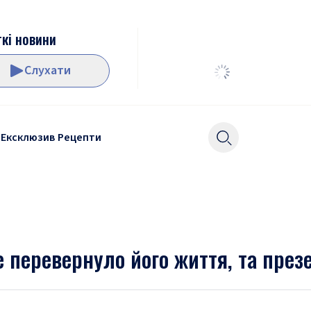
кі новини
Слухати
Ексклюзив
Рецепти
е перевернуло його життя, та през