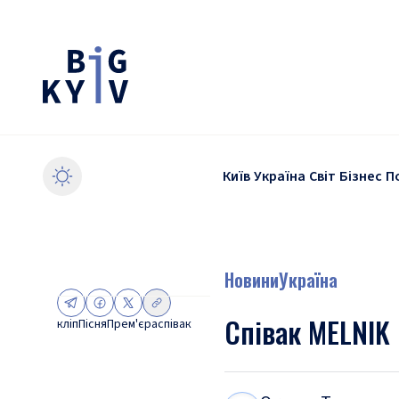
Київ
Україна
Світ
Бізнес
П
Новини
Україна
Співак MELNIK 
кліп
Пісня
Прем'єра
співак