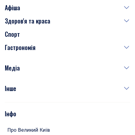
Афіша
Здоров'я та краса
Сьогодні
Спорт
Завтра
Медицина
Гастрономія
Субота
Краса
Неділя
Здоров'я
Рецепти
Медіа
Куди сходити у столиці
Фото
Інше
Відео
Опитування
Подкасти
Інфо
Тести
Про Великий Київ