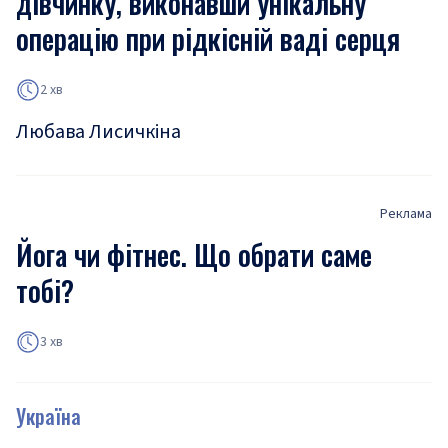
дівчинку, виконавши унікальну
операцію при рідкісній ваді серця
2 хв
Любава Лисичкіна
Реклама
Йога чи фітнес. Що обрати саме
тобі?
3 хв
Україна