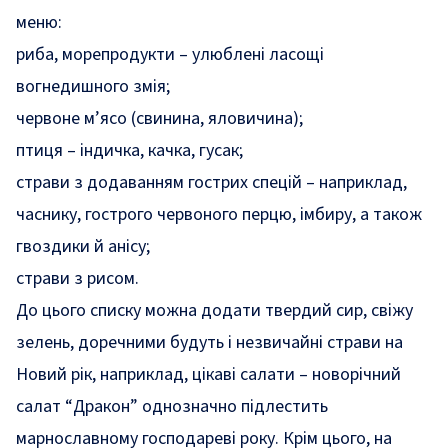
меню:
риба, морепродукти – улюблені ласощі
вогнедишного змія;
червоне м’ясо (свинина, яловичина);
птиця – індичка, качка, гусак;
страви з додаванням гострих спецій – наприклад,
часнику, гострого червоного перцю, імбиру, а також
гвоздики й анісу;
страви з рисом.
До цього списку можна додати твердий сир, свіжу
зелень, доречними будуть і незвичайні страви на
Новий рік, наприклад, цікаві салати – новорічний
салат “Дракон” однозначно підлестить
марнославному господареві року. Крім цього, на