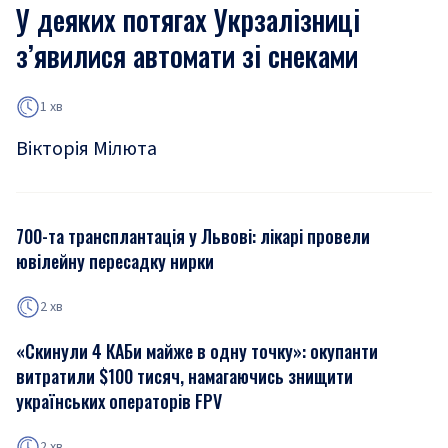
У деяких потягах Укрзалізниці
з’явилися автомати зі снеками
1 хв
Вікторія Мілюта
700-та трансплантація у Львові: лікарі провели
ювілейну пересадку нирки
2 хв
«Скинули 4 КАБи майже в одну точку»: окупанти
витратили $100 тисяч, намагаючись знищити
українських операторів FPV
2 хв