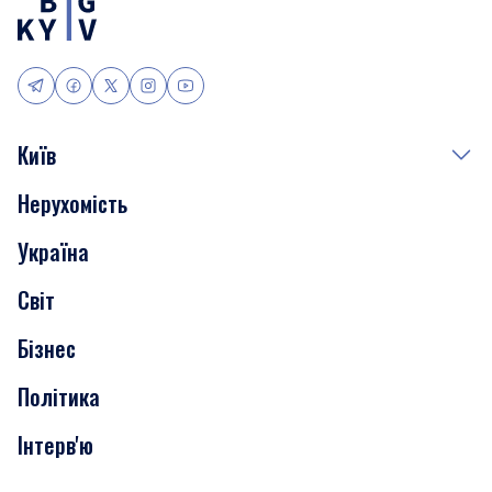
Київ
Нерухомість
Події
Україна
Скандали
Світ
Нерухомість
Бізнес
Транспорт
Політика
Інтерв'ю