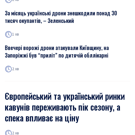
За місяць українські дрони знешкодили понад 30
тисяч окупантів, – Зеленський
1 хв
Ввечері ворожі дрони атакували Київщину, на
Запоріжжі був “приліт” по дитячій обллікарні
2 хв
Європейський та український ринки
кавунів переживають пік сезону, а
спека впливає на ціну
2 хв