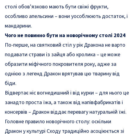
столі обов’язково мають бути свіжі фрукти,
особливо апельсини – вони уособлюють достаток, і
мандарини.
Чого не повинно бути на новорічному столі 2024
По-перше, на святковий стіл у рік Дракона не варто
подавати страви із зайця або кролика – це може
образити міфічного покровителя року, адже за
однією з легенд Дракон врятував цю тварину від
біди.
Відвертає ніс вогнедишний і від курки – для нього це
занадто проста їжа, а також від напівфабрикатів і
консервів – Дракон віддає перевагу натуральній їжі.
Головне правило новорічного столу: оскільки
Дракон у культурі Сходу традиційно асоціюється зі