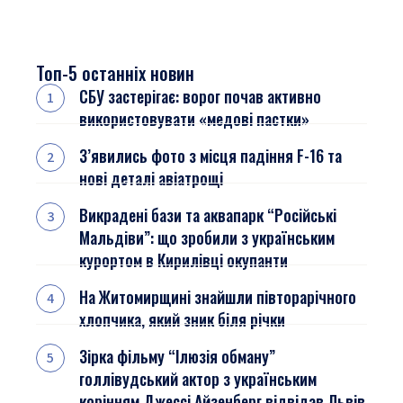
Топ-5 останніх новин
СБУ застерігає: ворог почав активно
використовувати «медові пастки»
З’явились фото з місця падіння F-16 та
нові деталі авіатрощі
Викрадені бази та аквапарк “Російські
Мальдіви”: що зробили з українським
курортом в Кирилівці окупанти
На Житомирщині знайшли півторарічного
хлопчика, який зник біля річки
Зірка фільму “Ілюзія обману”
голлівудський актор з українським
корінням Джессі Айзенберг відвідав Львів