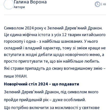
Галина Ворона
Г
В
1 хв
Автори
Символом 2024 року є Зелений Дерев'яний Дракон.
Це єдина міфічна істота з усіх 12 тварин китайського
гороскопу і одна - з найбільш шанованих. У нього
складний і владний характер, тому зі змієм краще не
вступати в жодні дебати щодо новорічного меню, а
просто приготувати те, що він найбільше любить.
Які страви припадуть до смаку вогнедишному змію –
пише УНІАН.
Новорічний стіл 2024 – що подавати
Зелений Дерев’яний Дракон, під символом якого
пройде прийдешній рік – дуже особливий.
Що потрібно включити за можливості у святкове