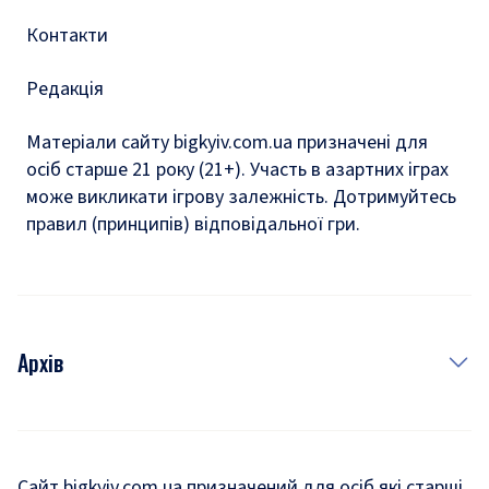
Контакти
Редакція
Матеріали сайту bigkyiv.com.ua призначені для
осіб старше 21 року (21+). Участь в азартних іграх
може викликати ігрову залежність. Дотримуйтесь
правил (принципів) відповідальної гри.
Архів
Новини
Історія
Сайт bigkyiv.com.ua призначений для осіб які старші