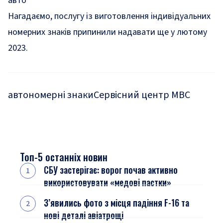
авто
Нагадаємо, послугу із виготовлення індивідуальних
номерних знаків
припинили надавати
ще у лютому
2023.
авто
номерні знаки
Сервісний центр МВС
Топ-5 останніх новин
СБУ застерігає: ворог почав активно
використовувати «медові пастки»
З’явились фото з місця падіння F-16 та
нові деталі авіатрощі