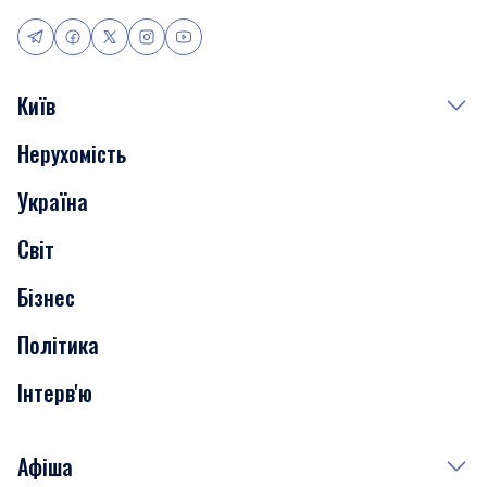
Київ
Нерухомість
Події
Україна
Скандали
Світ
Нерухомість
Бізнес
Транспорт
Політика
Інтерв'ю
Афіша