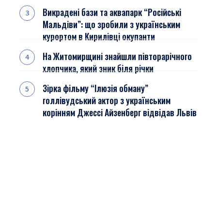
Викрадені бази та аквапарк “Російські
Мальдіви”: що зробили з українським
курортом в Кирилівці окупанти
На Житомирщині знайшли півторарічного
хлопчика, який зник біля річки
Зірка фільму “Ілюзія обману”
голлівудський актор з українським
корінням Джессі Айзенберг відвідав Львів