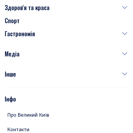
Здоров'я та краса
Сьогодні
Спорт
Завтра
Медицина
Гастрономія
Субота
Краса
Неділя
Здоров'я
Рецепти
Медіа
Куди сходити у столиці
Фото
Інше
Відео
Опитування
Подкасти
Інфо
Тести
Про Великий Київ
Контакти