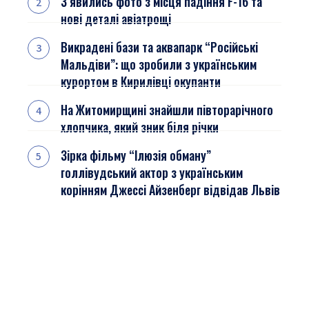
З’явились фото з місця падіння F-16 та
нові деталі авіатрощі
Викрадені бази та аквапарк “Російські
Мальдіви”: що зробили з українським
курортом в Кирилівці окупанти
На Житомирщині знайшли півторарічного
хлопчика, який зник біля річки
Зірка фільму “Ілюзія обману”
голлівудський актор з українським
корінням Джессі Айзенберг відвідав Львів