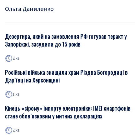
Ольга Даниленко
Дезертира, який на замовлення РФ готував теракт у
Запоріжжі, засудили до 15 років
2 хв
Російські війська знищили храм Різдва Богородиці в
Дар’ївці на Херсонщині
1 хв
Кінець «сірому» імпорту електроніки: IMEI смартфонів
стане обов’язковим у митних деклараціях
2 хв