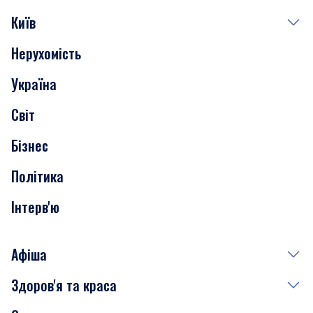
Київ
Нерухомість
Події
Україна
Скандали
Світ
Нерухомість
Бізнес
Транспорт
Політика
Інтерв'ю
Афіша
Здоров'я та краса
Сьогодні