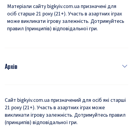
Матеріали сайту bigkyiv.com.ua призначені для
осіб старше 21 року (21+). Участь в азартних іграх
може викликати ігрову залежність. Дотримуйтесь
правил (принципів) відповідальної гри.
Архів
Новини
Історія
Сайт bigkyiv.com.ua призначений для осіб які старші
21 року (21+). Участь в азартних іграх може
Комуналка
викликати ігрову залежність. Дотримуйтесь правил
Хроніки війни
(принципів) відповідальної гри.
Пошук зниклих людей під час війни