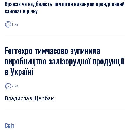
Вражаюча недбалість: підлітки викинули орендований
самокат в річку
1 хв
Ferrexpo тимчасово зупинила
виробництво залізорудної продукції
в Україні
2 хв
Владислав Щербак
Світ