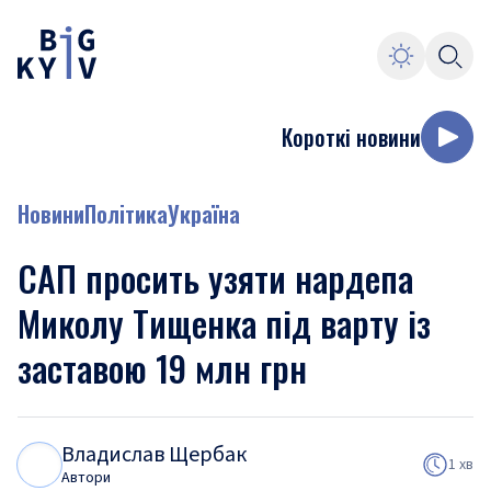
Короткі новини
Новини
Політика
Україна
САП просить узяти нардепа
Миколу Тищенка під варту із
заставою 19 млн грн
Владислав Щербак
В
Щ
1 хв
Автори