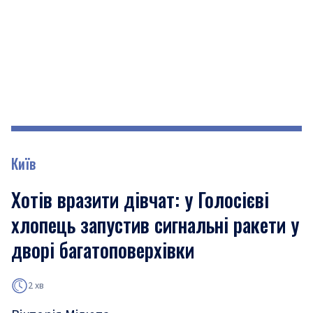
Київ
Хотів вразити дівчат: у Голосієві
хлопець запустив сигнальні ракети у
дворі багатоповерхівки
2 хв