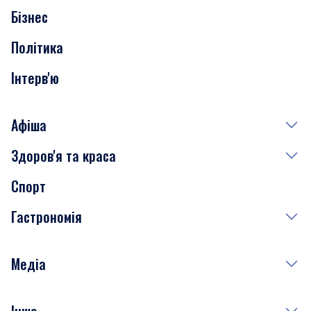
Бізнес
Транспорт
Політика
Інтерв'ю
Афіша
Здоров'я та краса
Сьогодні
Спорт
Завтра
Медицина
Гастрономія
Субота
Краса
Неділя
Здоров'я
Рецепти
Медіа
Куди сходити у столиці
Фото