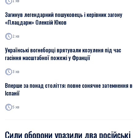
1 хв
Загинув легендарний пошуковець і керівник загону
«Плацдарм» Олексій Юков
2 хв
Українські вогнеборці врятували козуленя під час
гасіння масштабної пожежі у Франції
3 хв
Вперше за понад століття: повне сонячне затемнення в
Іспанії
5 хв
Сили оборони уразили два російські