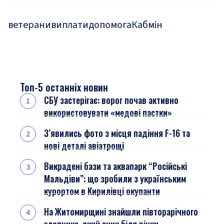
ветерани
виплати
допомога
Кабмін
Топ-5 останніх новин
СБУ застерігає: ворог почав активно
використовувати «медові пастки»
З’явились фото з місця падіння F-16 та
нові деталі авіатрощі
Викрадені бази та аквапарк “Російські
Мальдіви”: що зробили з українським
курортом в Кирилівці окупанти
На Житомирщині знайшли півторарічного