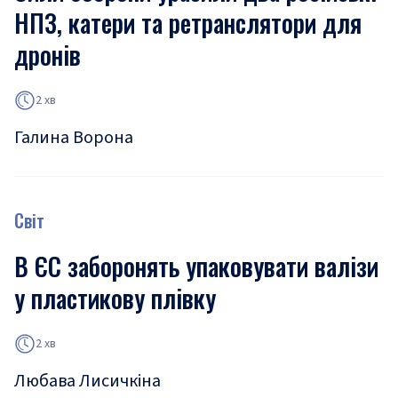
НПЗ, катери та ретранслятори для
дронів
2 хв
Галина Ворона
Світ
В ЄС заборонять упаковувати валізи
у пластикову плівку
2 хв
Любава Лисичкіна