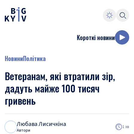
Короткі новини
Новини
Політика
Ветеранам, які втратили зір,
дадуть майже 100 тисяч
гривень
Любава Лисичкіна
Л
Л
1 хв
Автори