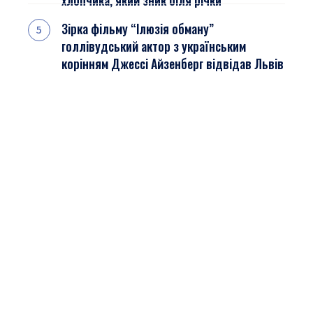
хлопчика, який зник біля річки
Зірка фільму “Ілюзія обману”
голлівудський актор з українським
корінням Джессі Айзенберг відвідав Львів