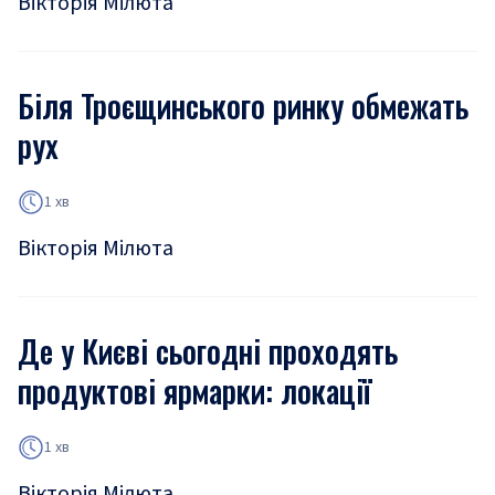
Вікторія Мілюта
Біля Троєщинського ринку обмежать
рух
1 хв
Вікторія Мілюта
Де у Києві сьогодні проходять
продуктові ярмарки: локації
1 хв
Вікторія Мілюта