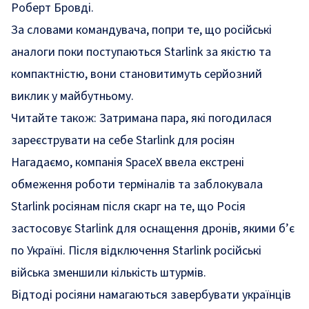
Роберт Бровді.
За словами командувача, попри те, що російські
аналоги поки поступаються Starlink за якістю та
компактністю, вони становитимуть серйозний
виклик у майбутньому.
Читайте також:
Затримана пара, які погодилася
зареєструвати на себе Starlink для росіян
Нагадаємо, компанія SpaceX
ввела екстрені
обмеження роботи терміналів та заблокувала
Starlink росіянам після скарг на те, що
Росія
застосовує Starlink для оснащення дронів, якими б’є
по Україні.
Після відключення Starlink
російські
війська зменшили кількість штурмів.
Відтоді
росіяни намагаються
завербувати українців