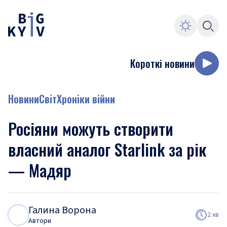
Короткі новини
Новини
Світ
Хроніки війни
Росіяни можуть створити
власний аналог Starlink за рік
— Мадяр
Галина Ворона
Г
В
2 хв
Автори