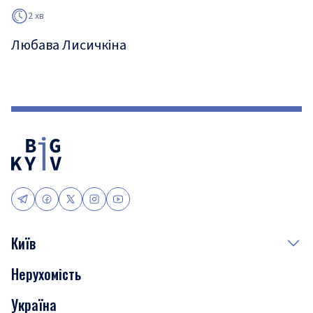
2 хв
Любава Лисичкіна
Київ
Нерухомість
Події
Україна
Скандали