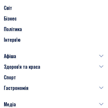
Світ
Нерухомість
Бізнес
Транспорт
Політика
Інтерв'ю
Афіша
Здоров'я та краса
Сьогодні
Спорт
Завтра
Медицина
Гастрономія
Субота
Краса
Неділя
Здоров'я
Рецепти
Медіа