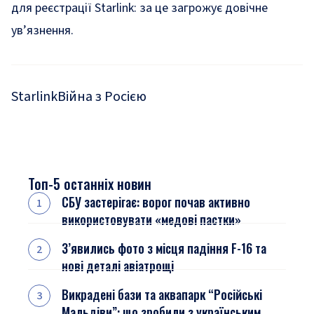
для реєстрації Starlink: за це загрожує довічне
ув’язнення.
Starlink
Війна з Росією
Топ-5 останніх новин
СБУ застерігає: ворог почав активно
використовувати «медові пастки»
З’явились фото з місця падіння F-16 та
нові деталі авіатрощі
Викрадені бази та аквапарк “Російські
Мальдіви”: що зробили з українським