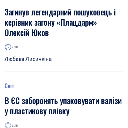
Загинув легендарний пошуковець і
керівник загону «Плацдарм»
Олексій Юков
2 хв
Любава Лисичкіна
Світ
В ЄС заборонять упаковувати валізи
у пластикову плівку
2 хв