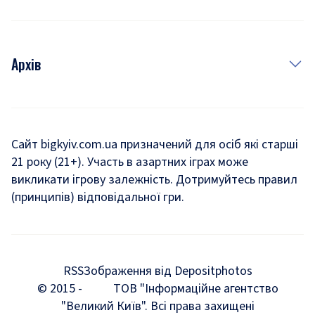
Архів
Новини
Історія
Сайт bigkyiv.com.ua призначений для осіб які старші
21 року (21+). Участь в азартних іграх може
Комуналка
викликати ігрову залежність. Дотримуйтесь правил
Хроніки війни
(принципів) відповідальної гри.
Пошук зниклих людей під час війни
Дозвілля
RSS
Зображення від Depositphotos
Мегаполіс
© 2015 -
ТОВ "Інформаційне агентство
"Великий Київ". Всі права захищені
Київщина