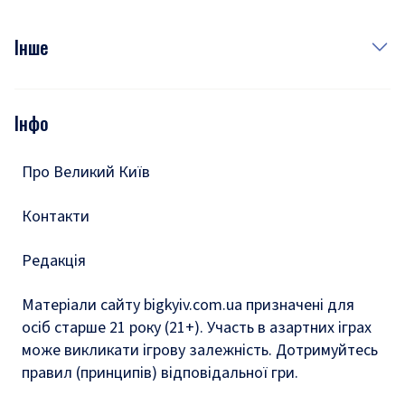
Куди сходити у столиці
Фото
Інше
Відео
Опитування
Подкасти
Інфо
Тести
Про Великий Київ
Контакти
Редакція
Матеріали сайту bigkyiv.com.ua призначені для
осіб старше 21 року (21+). Участь в азартних іграх
може викликати ігрову залежність. Дотримуйтесь
правил (принципів) відповідальної гри.