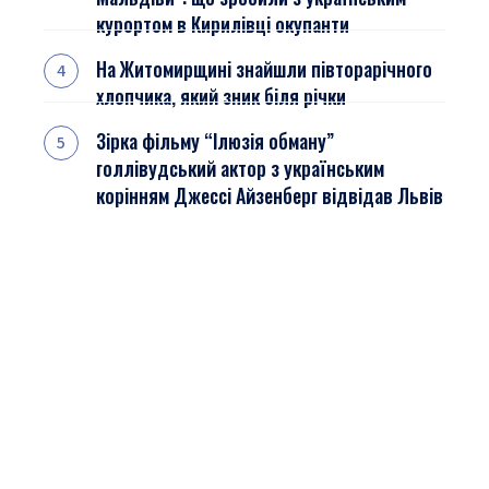
курортом в Кирилівці окупанти
На Житомирщині знайшли півторарічного
хлопчика, який зник біля річки
Зірка фільму “Ілюзія обману”
голлівудський актор з українським
корінням Джессі Айзенберг відвідав Львів