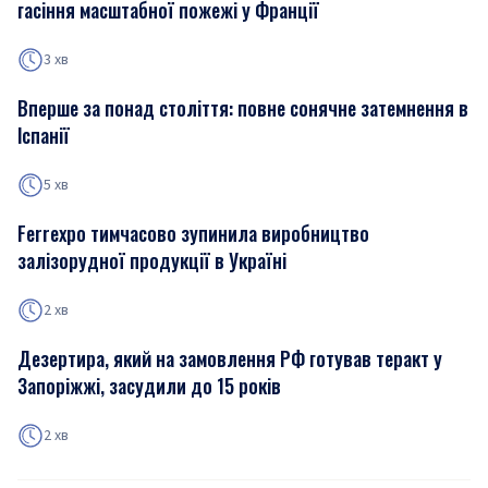
гасіння масштабної пожежі у Франції
3 хв
Вперше за понад століття: повне сонячне затемнення в
Іспанії
5 хв
Ferrexpo тимчасово зупинила виробництво
залізорудної продукції в Україні
2 хв
Дезертира, який на замовлення РФ готував теракт у
Запоріжжі, засудили до 15 років
2 хв