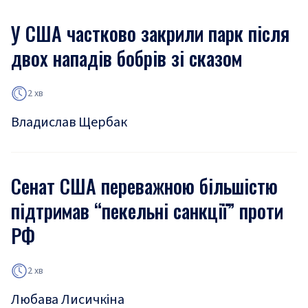
У США частково закрили парк після
двох нападів бобрів зі сказом
2 хв
Владислав Щербак
Сенат США переважною більшістю
підтримав “пекельні санкції” проти
РФ
2 хв
Любава Лисичкіна