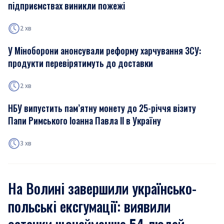
підприємствах виникли пожежі
2 хв
У Міноборони анонсували реформу харчування ЗСУ:
продукти перевірятимуть до доставки
2 хв
НБУ випустить пам’ятну монету до 25-річчя візиту
Папи Римського Іоанна Павла ІІ в Україну
3 хв
На Волині завершили українсько-
польські ексгумації: виявили