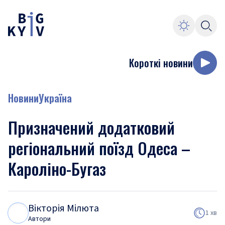
Короткі новини
Новини
Україна
Призначений додатковий
регіональний поїзд Одеса –
Кароліно-Бугаз
Вікторія Мілюта
В
М
1 хв
Автори