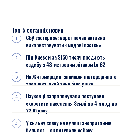
Топ-5 останніх новин
СБУ застерігає: ворог почав активно
використовувати «медові пастки»
Під Києвом за $150 тисяч продають
садибу з 43-метровим літаком Іл-62
На Житомирщині знайшли півторарічного
хлопчика, який зник біля річки
Науковці запропонували поступово
скоротити населення Землі до 4 млрд до
2200 року
У сильну спеку на вулиці знепритомнів
бульдог – як рятували собаку