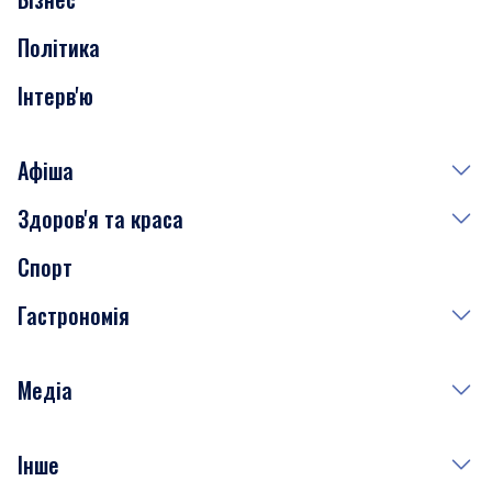
Транспорт
Політика
Інтерв'ю
Афіша
Здоров'я та краса
Сьогодні
Спорт
Завтра
Медицина
Гастрономія
Субота
Краса
Неділя
Здоров'я
Рецепти
Медіа
Куди сходити у столиці
Фото
Інше