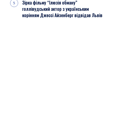
Зірка фільму “Ілюзія обману”
голлівудський актор з українським
корінням Джессі Айзенберг відвідав Львів