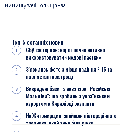
Винищувачі
Польща
РФ
Топ-5 останніх новин
СБУ застерігає: ворог почав активно
використовувати «медові пастки»
З’явились фото з місця падіння F-16 та
нові деталі авіатрощі
Викрадені бази та аквапарк “Російські
Мальдіви”: що зробили з українським
курортом в Кирилівці окупанти
На Житомирщині знайшли півторарічного
хлопчика, який зник біля річки