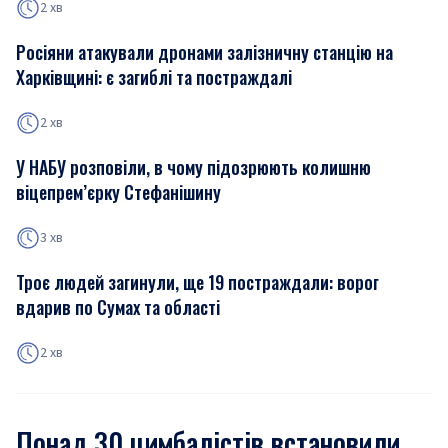
2 хв
Росіяни атакували дронами залізничну станцію на
Харківщині: є загиблі та постраждалі
2 хв
У НАБУ розповіли, в чому підозрюють колишню
віцепрем’єрку Стефанішину
3 хв
Троє людей загинули, ще 19 постраждали: ворог
вдарив по Сумах та області
2 хв
Понад 30 цимбалістів встановили