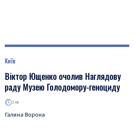
Київ
Віктор Ющенко очолив Наглядову
раду Музею Голодомору-геноциду
2 хв
Галина Ворона