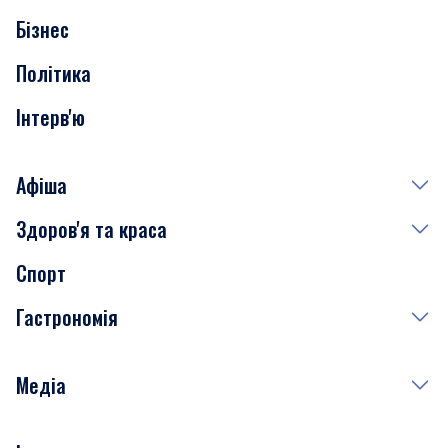
Бізнес
Транспорт
Політика
Інтерв'ю
Афіша
Здоров'я та краса
Сьогодні
Спорт
Завтра
Медицина
Гастрономія
Субота
Краса
Неділя
Здоров'я
Рецепти
Медіа
Куди сходити у столиці
Фото