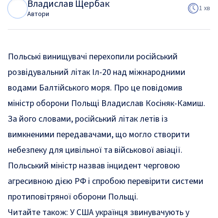
Владислав Щербак
В
Щ
1 хв
Автори
Польські винищувачі перехопили російський
розвідувальний літак Іл-20 над міжнародними
водами Балтійського моря. Про це повідомив
міністр оборони Польщі Владислав Косіняк-Камиш.
За його словами, російський літак летів із
вимкненими передавачами, що могло створити
небезпеку для цивільної та військової авіації.
Польський міністр назвав інцидент черговою
агресивною дією РФ і спробою перевірити системи
протиповітряної оборони Польщі.
Читайте також:
У США українця звинувачують у