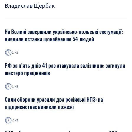
Владислав Щербак
На Волині завершили українсько-польські ексгумації:
виявили останки щонайменше 54 людей
1 хв
РФ за п’ять днів 41 раз атакувала залізницю: загинули
шестеро працівників
1 хв
Сили оборони уразили два російські НПЗ: на
підприємствах виникли пожежі
2 хв