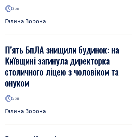
3 хв
Галина Ворона
П’ять БпЛА знищили будинок: на
Київщині загинула директорка
столичного ліцею з чоловіком та
онуком
5 хв
Галина Ворона