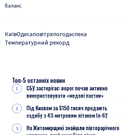
баланс.
Київ
Одеса
повітря
погода
спека
Температурний рекорд
Топ-5 останніх новин
СБУ застерігає: ворог почав активно
використовувати «медові пастки»
Під Києвом за $150 тисяч продають
садибу з 43-метровим літаком Іл-62
На Житомирщині знайшли півторарічного