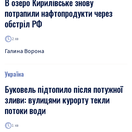
В озеро Кирилівське знову
потрапили нафтопродукти через
обстріл РФ
2 хв
Галина Ворона
Україна
Буковель підтопило після потужної
зливи: вулицями курорту текли
потоки води
1 хв