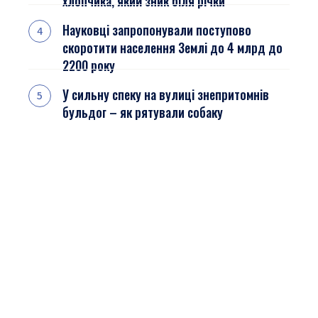
хлопчика, який зник біля річки
Науковці запропонували поступово
скоротити населення Землі до 4 млрд до
2200 року
У сильну спеку на вулиці знепритомнів
бульдог – як рятували собаку