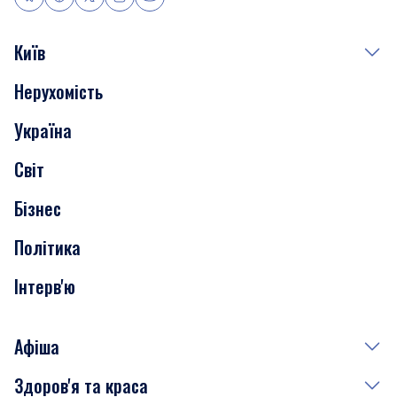
Київ
Нерухомість
Події
Україна
Скандали
Світ
Нерухомість
Бізнес
Транспорт
Політика
Інтерв'ю
Афіша
Здоров'я та краса