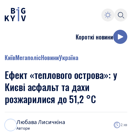
Короткі новини
Київ
Мегаполіс
Новини
Україна
Ефект «теплового острова»: у
Києві асфальт та дахи
розжарилися до 51,2 °C
Любава Лисичкіна
Л
Л
2 хв
Автори