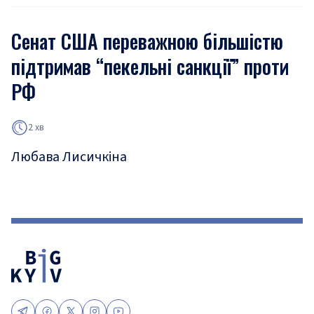
Сенат США переважною більшістю
підтримав “пекельні санкції” проти
РФ
2 хв
Любава Лисичкіна