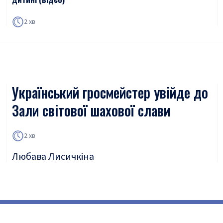
2 хв
Український гросмейстер увійде до
Зали світової шахової слави
2 хв
Любава Лисичкіна