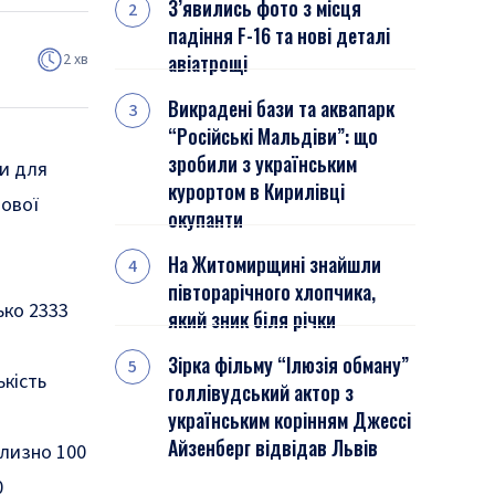
З’явились фото з місця
падіння F-16 та нові деталі
2 хв
авіатрощі
Викрадені бази та аквапарк
“Російські Мальдіви”: що
зробили з українським
ти для
курортом в Кирилівці
тової
окупанти
На Житомирщині знайшли
півторарічного хлопчика,
ько 2333
який зник біля річки
Зірка фільму “Ілюзія обману”
ькість
голлівудський актор з
українським корінням Джессі
Айзенберг відвідав Львів
близно 100
0