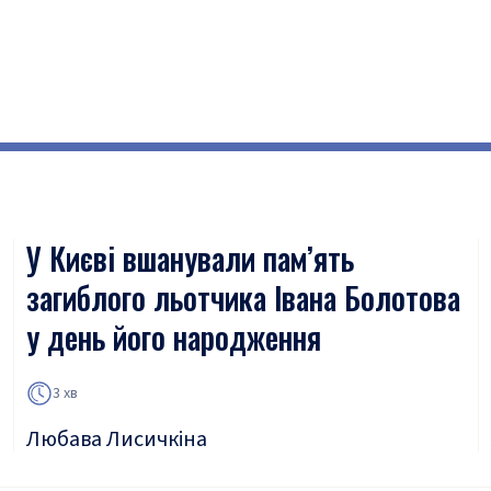
У Києві вшанували пам’ять
загиблого льотчика Івана Болотова
у день його народження
3 хв
Любава Лисичкіна