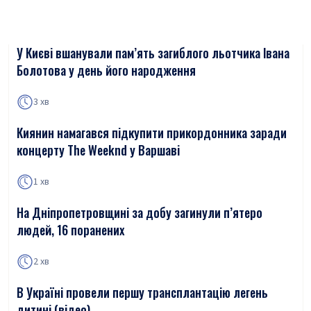
У Києві вшанували пам’ять загиблого льотчика Івана
Болотова у день його народження
3 хв
Киянин намагався підкупити прикордонника заради
концерту The Weeknd у Варшаві
1 хв
На Дніпропетровщині за добу загинули п’ятеро
людей, 16 поранених
2 хв
В Україні провели першу трансплантацію легень
дитині (відео)