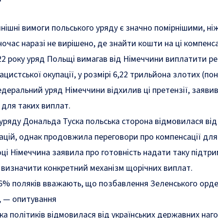
нішні вимоги польського уряду є значно помірнішими, ні
очас наразі не вирішено, де знайти кошти на ці компенса
22 року уряд Польщі вимагав від Німеччини виплатити ре
нацистської окупації, у розмірі 6,22 трильйона злотих (пон
едеральний уряд Німеччини відхилив ці претензії, заяви
 для таких виплат.
уряду Дональда Туска польська сторона відмовилася від
цій, однак продовжила переговори про компенсації дл
ці Німеччина заявила про готовність надати таку підтри
 визначити конкретний механізм щорічних виплат.
6% поляків вважають, що позбавлення Зеленського орд
, — опитування
ка політиків
відмовилася
від українських державних наг