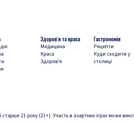
а
Здоров'я та краса
Гастрономія
дні
Медицина
Рецепти
ра
Краса
Куди сходити у
та
Здоров'я
столиці
ля
б старше 21 року (21+). Участь в азартних іграх може ви