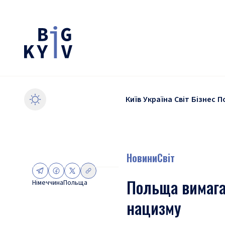
Київ
Україна
Світ
Бізнес
П
Новини
Світ
Польща вимага
Німеччина
Польща
нацизму