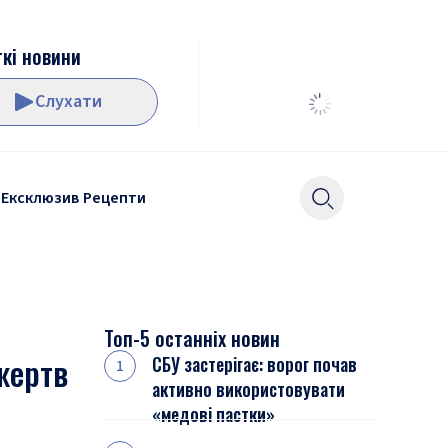
кі новини
Слухати
Ексклюзив
Рецепти
Топ-5 останніх новин
жертв
СБУ застерігає: ворог почав
активно використовувати
«медові пастки»