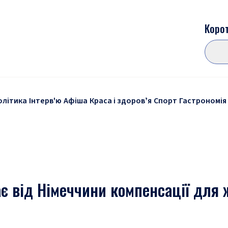
Корот
олітика
Інтерв'ю
Афіша
Краса і здоровʼя
Спорт
Гастрономія
є від Німеччини компенсації для 