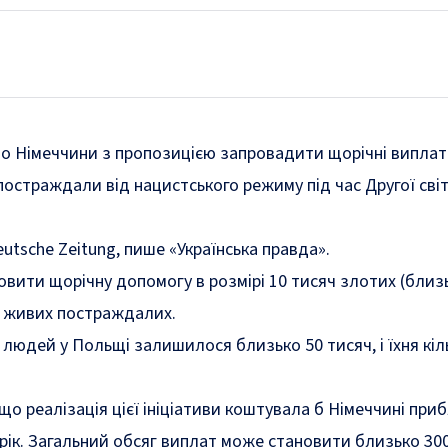
до Німеччини з пропозицією запровадити щорічні випла
 постраждали від нацистського режиму під час Другої сві
utsche Zeitung,
пише
«Українська правда».
вити щорічну допомогу в розмірі 10 тисяч злотих (близ
і живих постраждалих.
 людей у Польщі залишилося близько 50 тисяч, і їхня кіл
що реалізація цієї ініціативи коштувала б Німеччині при
 рік. Загальний обсяг виплат може становити близько 30