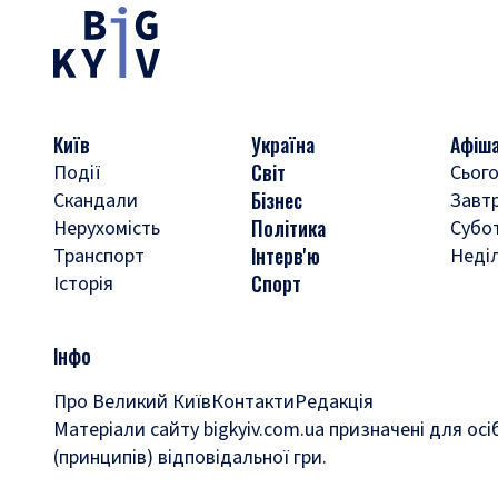
Київ
Україна
Афіш
Світ
Події
Сього
Бізнес
Скандали
Завт
Політика
Нерухомість
Субо
Інтерв'ю
Транспорт
Неді
Спорт
Історія
Інфо
Про Великий Київ
Контакти
Редакція
Матеріали сайту bigkyiv.com.ua призначені для осі
(принципів) відповідальної гри.