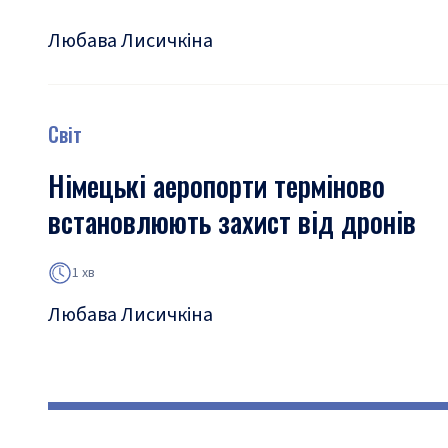
Любава Лисичкіна
Світ
Німецькі аеропорти терміново
встановлюють захист від дронів
1 хв
Любава Лисичкіна