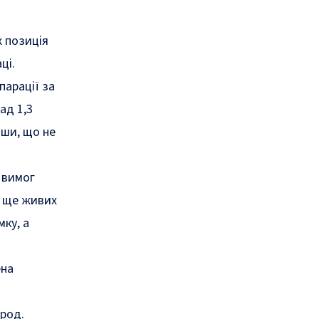
ж позиція
ці.
парації за
ад 1,3
вши, що не
 вимог
я ще живих
мку, а
ена
ород.