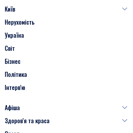
Київ
Нерухомість
Події
Україна
Скандали
Світ
Нерухомість
Бізнес
Транспорт
Політика
Інтерв'ю
Афіша
Здоров'я та краса
Сьогодні