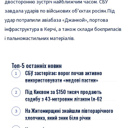
двосторонню зустріч найближчим часом. СБУ
завдала ударів по військових об’єктах росіян.Під
удар потрапили авіабаза «Джанкой», портова
інфраструктура в Керчі, а також склади боєприпасів
і пальномастильних матеріалів.
Топ-5 останніх новин
СБУ застерігає: ворог почав активно
використовувати «медові пастки»
Під Києвом за $150 тисяч продають
садибу з 43-метровим літаком Іл-62
На Житомирщині знайшли півторарічного
хлопчика, який зник біля річки