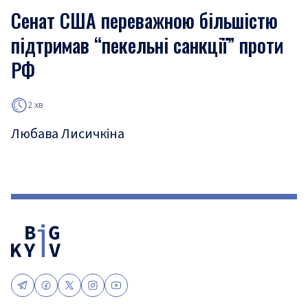
Сенат США переважною більшістю
підтримав “пекельні санкції” проти
РФ
2 хв
Любава Лисичкіна