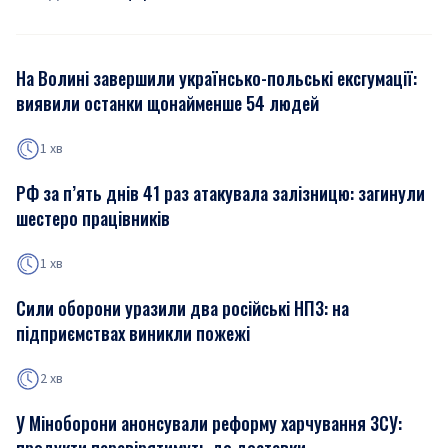
На Волині завершили українсько-польські ексгумації:
виявили останки щонайменше 54 людей
1 хв
РФ за п’ять днів 41 раз атакувала залізницю: загинули
шестеро працівників
1 хв
Сили оборони уразили два російські НПЗ: на
підприємствах виникли пожежі
2 хв
У Міноборони анонсували реформу харчування ЗСУ: