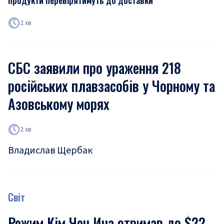
продукти перевірятимуть до доставки
2 хв
СБС заявили про ураження 218
російських плавзасобів у Чорному та
Азовському морях
2 хв
Владислав Щербак
Світ
Режим Кім Чен Ина отримав до $22