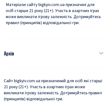
Матеріали сайту bigkyiv.com.ua призначені для
осіб старше 21 року (21+). Участь в азартних іграх
може викликати ігрову залежність. Дотримуйтесь
правил (принципів) відповідальної гри.
Архів
Новини
Історія
Сайт bigkyiv.com.ua призначений для осіб які старші
21 року (21+). Участь в азартних іграх може
Комуналка
викликати ігрову залежність. Дотримуйтесь правил
Хроніки війни
(принципів) відповідальної гри.
Пошук зниклих людей під час війни