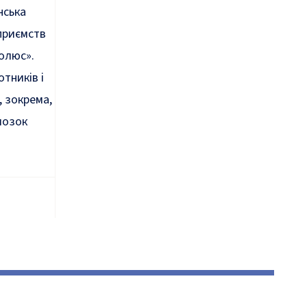
нська
приємств
олюс».
тників і
, зокрема,
мозок