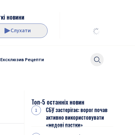
кі новини
Слухати
Ексклюзив
Рецепти
Топ-5 останніх новин
СБУ застерігає: ворог почав
активно використовувати
«медові пастки»