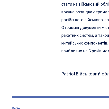
стати на військовий облі
воєнна розвідка отрима
російського військово-п
Отримані документи міст
ракетних систем, а тако
китайських компонентів.
приблизно на 6 років моло
Patriot
Військовий обл