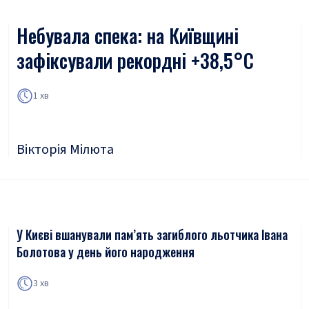
Небувала спека: на Київщині
зафіксували рекордні +38,5°С
1 хв
Вікторія Мілюта
У Києві вшанували пам’ять загиблого льотчика Івана
Болотова у день його народження
3 хв