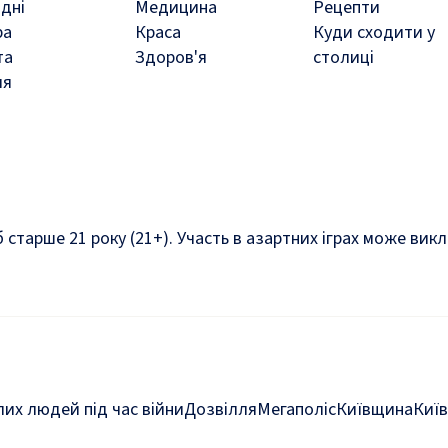
дні
Медицина
Рецепти
ра
Краса
Куди сходити у
та
Здоров'я
столиці
ля
б старше 21 року (21+). Участь в азартних іграх може ви
их людей під час війни
Дозвілля
Мегаполіс
Київщина
Київ