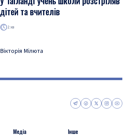
У Таїланді учень школи розстріляв
дітей та вчителів
2 хв
Вікторія Мілюта
Медіа
Інше