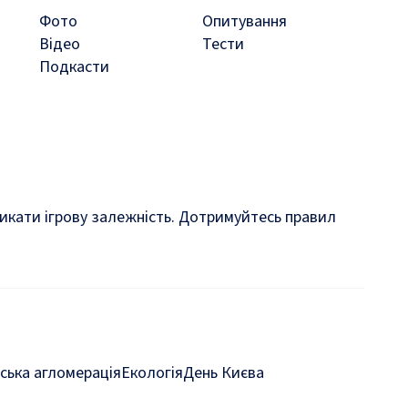
Фото
Опитування
Відео
Тести
Подкасти
кликати ігрову залежність. Дотримуйтесь правил
ська агломерація
Екологія
День Києва