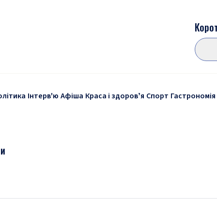
Корот
олітика
Інтерв'ю
Афіша
Краса і здоровʼя
Спорт
Гастрономія
ни