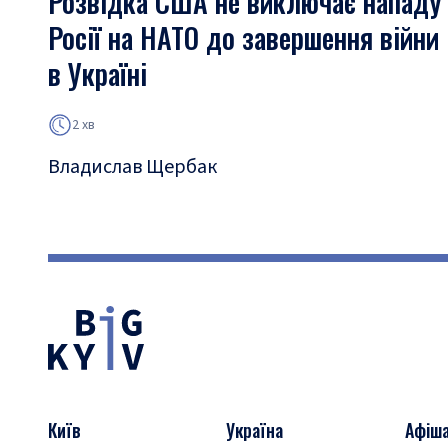
Розвідка США не виключає нападу
Росії на НАТО до завершення війни
в Україні
2 хв
Владислав Щербак
Київ
Україна
Афіш