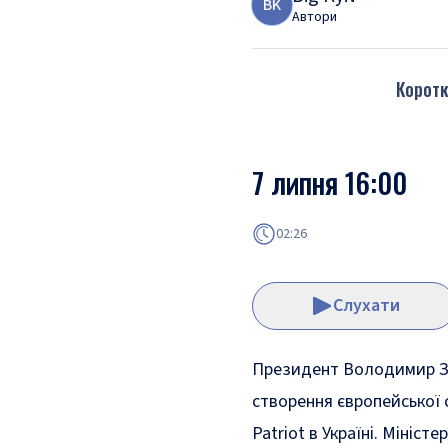
B
K
Автори
Коротк
7 липня 16:00
02:26
Слухати
Президент Володимир Зе
створення європейської 
Patriot в Україні. Міні