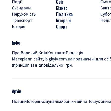
Світ
Події
Сього
Бізнес
Скандали
Завт
Політика
Нерухомість
Субо
Інтерв'ю
Транспорт
Неді
Спорт
Історія
Інфо
Про Великий Київ
Контакти
Редакція
Матеріали сайту bigkyiv.com.ua призначені для осі
(принципів) відповідальної гри.
Архів
Новини
Історія
Комуналка
Хроніки війни
Пошук зникл