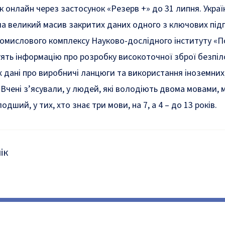
к онлайн через застосунок «Резерв +» до 31 липня. Украї
ла великий масив закритих даних одного з ключових під
ромислового комплексу Науково-дослідного інституту «П
ять інформацію про розробку високоточної зброї безпіло
ж дані про виробничі ланцюги та використання іноземних
 Вчені з’ясували, у людей, які володіють двома мовами, 
дший, у тих, хто знає три мови, на 7, а 4 – до 13 років.
ік