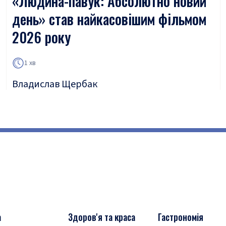
«Людина-павук: Абсолютно новий
день» став найкасовішим фільмом
2026 року
1 хв
Владислав Щербак
а
Здоров'я та краса
Гастрономія