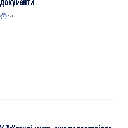
документи
2 хв