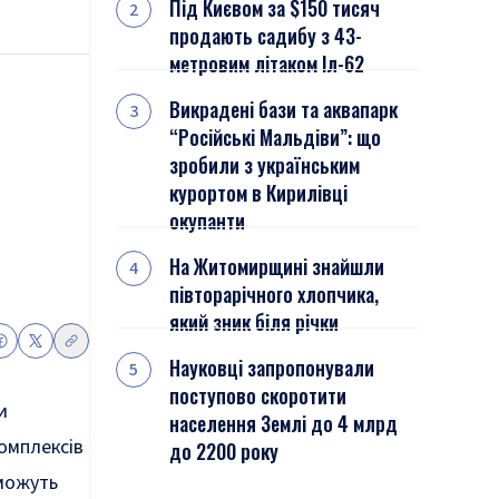
Під Києвом за $150 тисяч
продають садибу з 43-
метровим літаком Іл-62
Викрадені бази та аквапарк
“Російські Мальдіви”: що
зробили з українським
курортом в Кирилівці
окупанти
На Житомирщині знайшли
півторарічного хлопчика,
який зник біля річки
Науковці запропонували
поступово скоротити
и
населення Землі до 4 млрд
омплексів
до 2200 року
 можуть