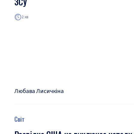
ЗСУ
2 хв
Любава Лисичкіна
Світ