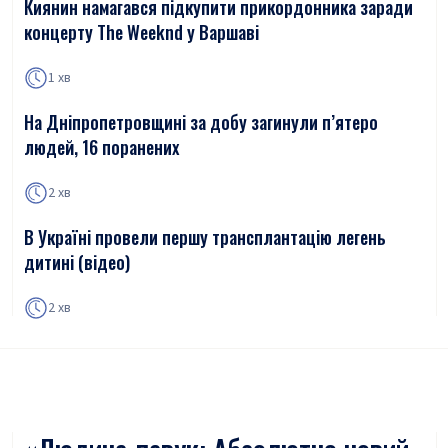
Киянин намагався підкупити прикордонника заради
концерту The Weeknd у Варшаві
1 хв
На Дніпропетровщині за добу загинули п’ятеро
людей, 16 поранених
2 хв
В Україні провели першу трансплантацію легень
дитині (відео)
2 хв