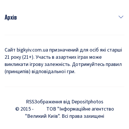
Архів
Новини
Історія
Сайт bigkyiv.com.ua призначений для осіб які старші
21 року (21+). Участь в азартних іграх може
Комуналка
викликати ігрову залежність. Дотримуйтесь правил
Хроніки війни
(принципів) відповідальної гри.
Пошук зниклих людей під час війни
Дозвілля
RSS
Зображення від Depositphotos
Мегаполіс
© 2015 -
ТОВ "Інформаційне агентство
"Великий Київ". Всі права захищені
Київщина
Київська агломерація