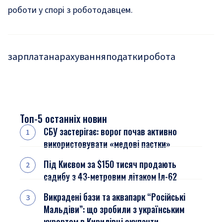
роботи у спорі з роботодавцем.
зарплата
нарахування
податки
робота
Топ-5 останніх новин
СБУ застерігає: ворог почав активно
використовувати «медові пастки»
Під Києвом за $150 тисяч продають
садибу з 43-метровим літаком Іл-62
Викрадені бази та аквапарк “Російські
Мальдіви”: що зробили з українським
курортом в Кирилівці окупанти