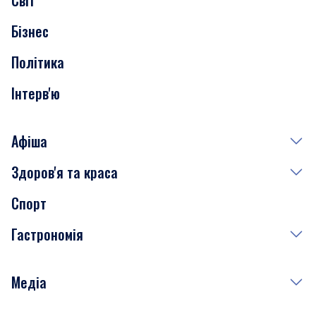
Світ
Нерухомість
Бізнес
Транспорт
Політика
Інтерв'ю
Афіша
Здоров'я та краса
Сьогодні
Спорт
Завтра
Медицина
Гастрономія
Субота
Краса
Неділя
Здоров'я
Рецепти
Медіа
Куди сходити у столиці