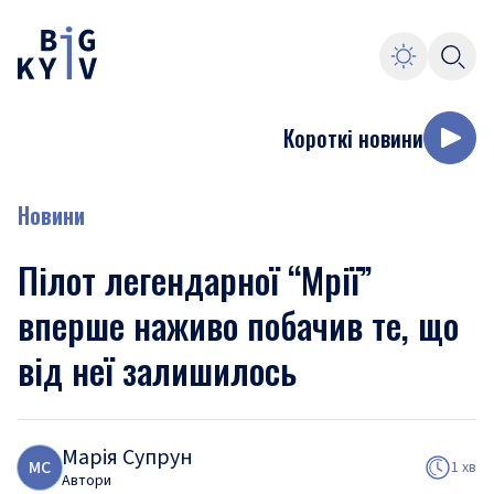
Короткі новини
Новини
Пілот легендарної “Мрії”
вперше наживо побачив те, що
від неї залишилось
Марія Супрун
М
С
1 хв
Автори