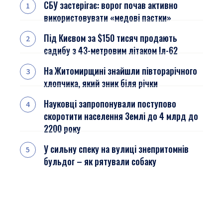
СБУ застерігає: ворог почав активно
використовувати «медові пастки»
Під Києвом за $150 тисяч продають
садибу з 43-метровим літаком Іл-62
На Житомирщині знайшли півторарічного
хлопчика, який зник біля річки
Науковці запропонували поступово
скоротити населення Землі до 4 млрд до
2200 року
У сильну спеку на вулиці знепритомнів
бульдог – як рятували собаку