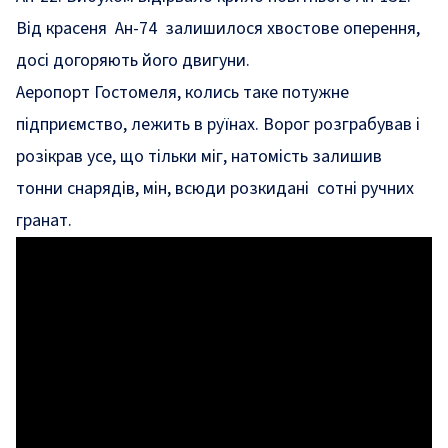
Від красеня Ан-74 залишилося хвостове оперення,
досі догоряють його двигуни.
Аеропорт Гостомеля, колись таке потужне
підприємство, лежить в руїнах. Ворог розграбував і
розікрав усе, що тільки міг, натомість залишив
тонни снарядів, мін, всюди розкидані сотні ручних
гранат.