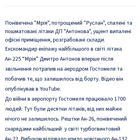
Понівечена "Мрія", потрощений "Руслан", спалені та
пошматовані літаки ДП "Антонова", ущент випалені
офісні приміщення, розграбовані склади.
Екскомандир екіпажу найбільшого в світі літака
Ан-225 “Мрія” Дмитро Антонов вперше після
звільнення потрапив на аеродром Гостомеля та
побачив те, що залишилось від борту. Відео він
опублікував в YouTube.
До війни в аеропорту Гостомеля працювало 1700
людей. Тут були десятки літаків, від них майже
нічого не залишилось. Рештки Ан-26, понівечений
снарядами найбільший у світі турбогвинтовий
Ан-22. Вибухом відірвало крило новітнього Ан-132.