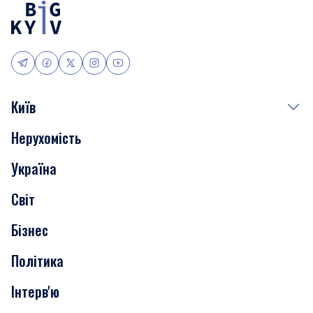
Київ
Нерухомість
Події
Україна
Скандали
Світ
Нерухомість
Бізнес
Транспорт
Політика
Інтерв'ю