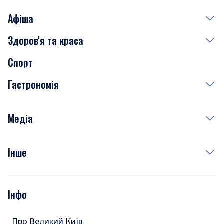
Афіша
Здоров'я та краса
Сьогодні
Спорт
Завтра
Медицина
Гастрономія
Субота
Краса
Неділя
Здоров'я
Рецепти
Медіа
Куди сходити у столиці
Фото
Інше
Відео
Опитування
Подкасти
Інфо
Тести
Про Великий Київ