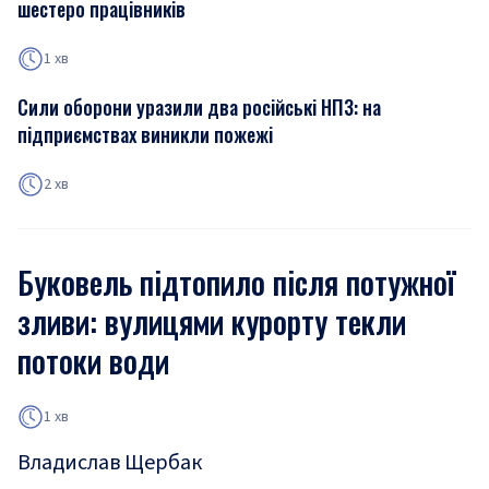
шестеро працівників
1 хв
Сили оборони уразили два російські НПЗ: на
підприємствах виникли пожежі
2 хв
Буковель підтопило після потужної
зливи: вулицями курорту текли
потоки води
1 хв
Владислав Щербак