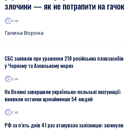
злочини — як не потрапити на гачок
3 хв
Галина Ворона
СБС заявили про ураження 218 російських плавзасобів
у Чорному та Азовському морях
2 хв
На Волині завершили українсько-польські ексгумації:
виявили останки щонайменше 54 людей
1 хв
РФ за п’ять днів 41 раз атакувала залізницю: загинули