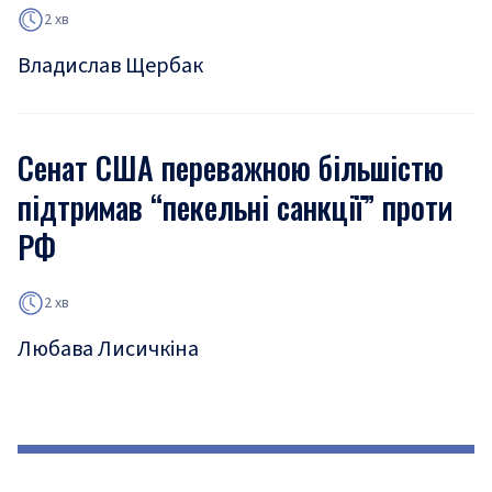
2 хв
Владислав Щербак
Сенат США переважною більшістю
підтримав “пекельні санкції” проти
РФ
2 хв
Любава Лисичкіна