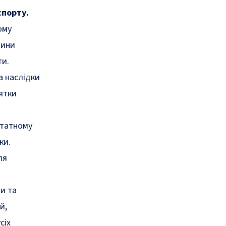
спорту.
ому
шини
ти.
а наслідки
ятки
штатному
ки.
ля
ми та
й,
сіх