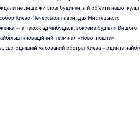
ждали не лише житлові будинки, а й об’єкти нашої культ
собор
Києво-Печерської лаври, дах Мистецького
вженка
— а також адмінбудівлі, зокрема
будівля
Вищого
найбільш інноваційний
термінал «Нової пошти»
.
л, сьогоднішній масований обстріл Києва –
один із найбі