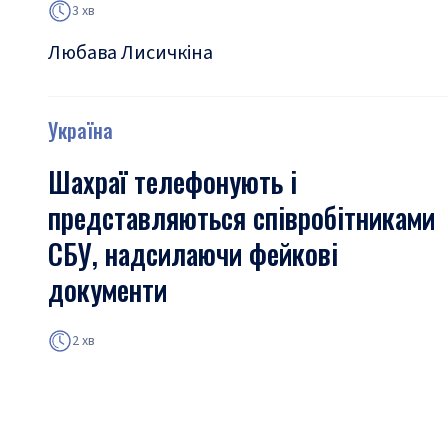
3 хв
Любава Лисичкіна
Україна
Шахраї телефонують і
представляються співробітниками
СБУ, надсилаючи фейкові
документи
2 хв