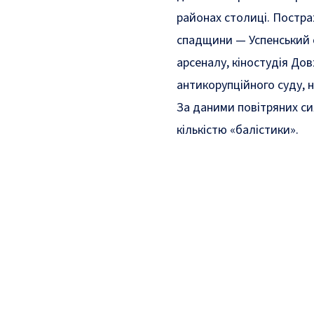
районах столиці. Постра
спадщини — Успенський
арсеналу,
кіностудія До
антикорупційного суду, 
За даними повітряних си
кількістю «балістики».