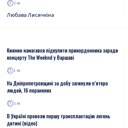
2 хв
Любава Лисичкіна
Киянин намагався підкупити прикордонника заради
концерту The Weeknd у Варшаві
1 хв
На Дніпропетровщині за добу загинули п’ятеро
людей, 16 поранених
2 хв
В Україні провели першу трансплантацію легень
дитині (відео)