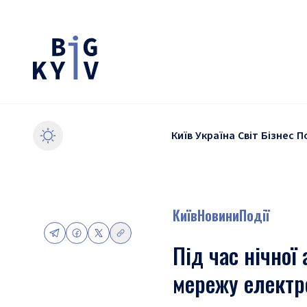
Київ
Україна
Світ
Бізнес
П
Київ
Новини
Події
Під час нічної
мережу електро