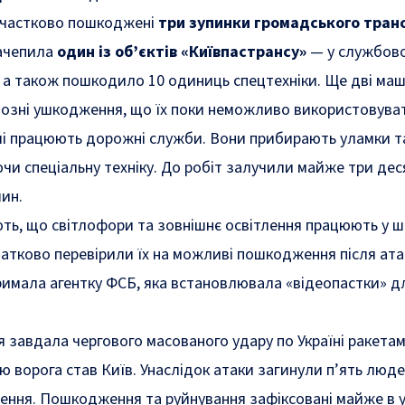
л частково пошкоджені
три зупинки громадського тран
ачепила
один із об’єктів «Київпастрансу»
— у службов
, а також пошкодило 10 одиниць спецтехніки. Ще дві ма
йозні ушкодження, що їх поки неможливо використовува
чі працюють дорожні служби. Вони прибирають уламки т
чи спеціальну техніку. До робіт залучили майже три дес
шин.
ють, що світлофори та зовнішнє освітлення працюють у 
датково перевірили їх на можливі пошкодження після ата
римала агентку ФСБ, яка встановлювала «відеопастки» д
в
ія завдала чергового масованого удару по Україні ракета
 ворога став Київ. Унаслідок атаки
загинули
п’ять люде
ення. Пошкодження та руйнування зафіксовані майже в у