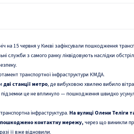
 ніч на 15 червня у Києві зафіксували пошкодження транс
ьні служби з самого ранку ліквідовують наслідки обстріл
езпеку.
ртамент транспортної інфраструктури КМДА.
ли
дві станції метро
, де вибуховою хвилею вибило вітра
 підземки це не вплинуло — пошкодження швидко усунул
транспортна інфраструктура.
На вулиці Олени Теліги т
 пошкоджено контактну мережу,
через що виникли п
азі її вже відновили.