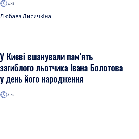
2 хв
Любава Лисичкіна
У Києві вшанували пам’ять
загиблого льотчика Івана Болотова
у день його народження
3 хв