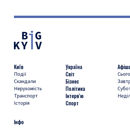
Київ
Україна
Афіш
Світ
Події
Сього
Бізнес
Скандали
Завт
Політика
Нерухомість
Субо
Інтерв'ю
Транспорт
Неді
Спорт
Історія
Інфо