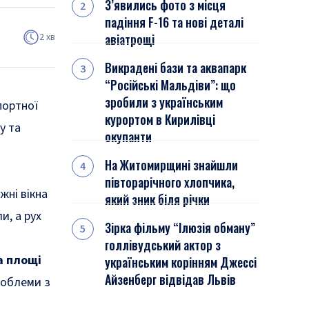
З’явились фото з місця
падіння F-16 та нові деталі
2 хв
авіатрощі
Викрадені бази та аквапарк
“Російські Мальдіви”: що
зробили з українським
портної
курортом в Кирилівці
у та
окупанти
На Житомирщині знайшли
півторарічного хлопчика,
жні вікна
який зник біля річки
и, а рух
Зірка фільму “Ілюзія обману”
голлівудський актор з
а площі
українським корінням Джессі
Айзенберг відвідав Львів
роблеми з