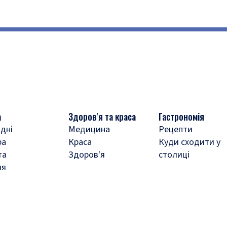
а
Здоров'я та краса
Гастрономія
дні
Медицина
Рецепти
ра
Краса
Куди сходити у
та
Здоров'я
столиці
ля