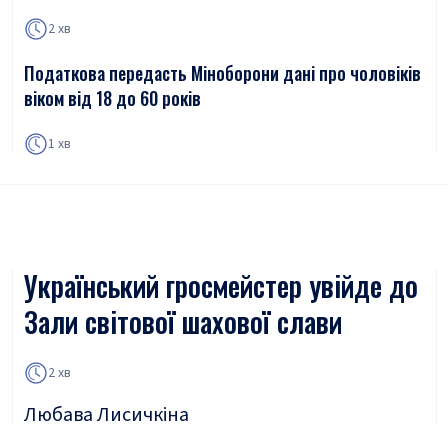
2 хв
Податкова передасть Міноборони дані про чоловіків
віком від 18 до 60 років
1 хв
Український гросмейстер увійде до
Зали світової шахової слави
2 хв
Любава Лисичкіна