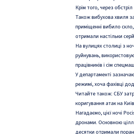
Крім того, через обстрі
Також вибухова хвиля з
приміщенні вибило скло
отримали настільки сер
На вулицях столиці з но
руйнувань, використовую
працівників і сім спецма
У департаменті зазнача
режимі, хоча фахівці до
Читайте також:
СБУ зат
коригування атак на Киї
Нагадаємо, цієї ночі Рос
дронами. Основною ціллю
десятки отримали поран