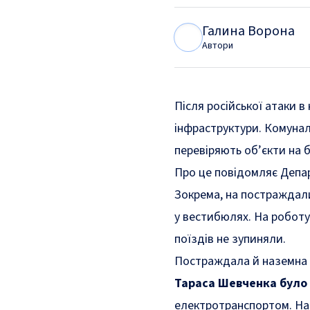
Галина Ворона
Г
В
Автори
Після російської атаки в
інфраструктури. Комунал
перевіряють об’єкти на б
Про це
повідомляє
Депа
Зокрема, на постражда
у вестибюлях. На роботу
поїздів не зупиняли.
Постраждала й наземна 
Тараса Шевченка було
електротранспортом. Нар