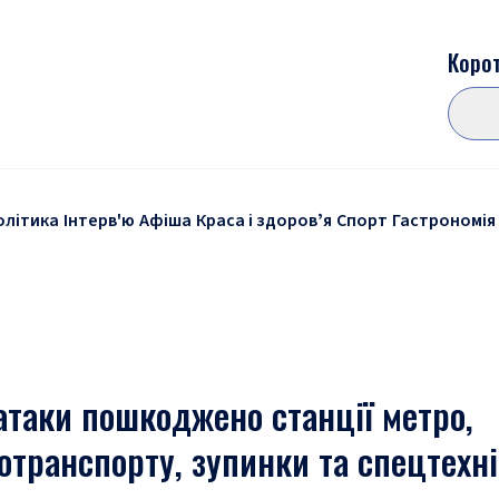
Корот
олітика
Інтерв'ю
Афіша
Краса і здоровʼя
Спорт
Гастрономія
 атаки пошкоджено станції метро,
транспорту, зупинки та спецтехні