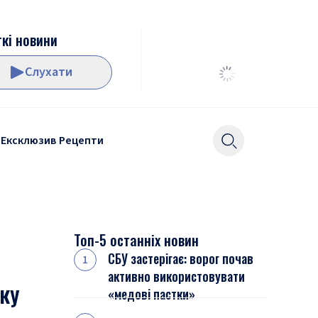
кі новини
Слухати
Ексклюзив
Рецепти
Топ-5 останніх новин
СБУ застерігає: ворог почав
активно використовувати
ку
«медові пастки»