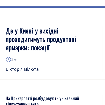
Де у Києві у вихідні
проходитимуть продуктові
ярмарки: локації
2 хв
Вікторія Мілюта
На Прикарпатті розбудовують унікальний
відпустовий центр