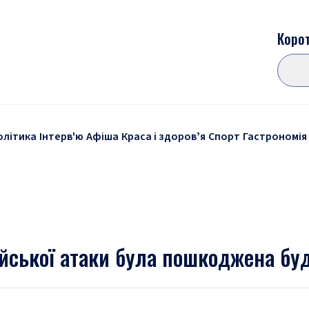
Корот
олітика
Інтерв'ю
Афіша
Краса і здоровʼя
Спорт
Гастрономія
ійської атаки була пошкоджена бу