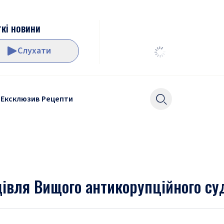
кі новини
Слухати
Ексклюзив
Рецепти
дівля Вищого антикорупційного су