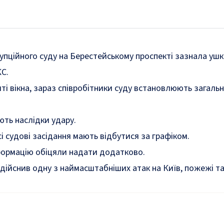
пційного суду на Берестейському проспекті зазнала ушко
С.
ті вікна, зараз співробітники суду встановлюють загал
ують наслідки удару.
і судові засідання мають відбутися за графіком.
інформацію обіцяли надати додатково.
дійснив одну з наймасштабніших атак
на Київ, пожежі та