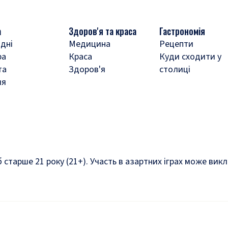
а
Здоров'я та краса
Гастрономія
дні
Медицина
Рецепти
ра
Краса
Куди сходити у
та
Здоров'я
столиці
ля
б старше 21 року (21+). Участь в азартних іграх може ви