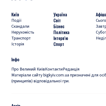
Київ
Україна
Афіш
Світ
Події
Сього
Бізнес
Скандали
Завт
Політика
Нерухомість
Субо
Інтерв'ю
Транспорт
Неді
Спорт
Історія
Інфо
Про Великий Київ
Контакти
Редакція
Матеріали сайту bigkyiv.com.ua призначені для осі
(принципів) відповідальної гри.
Архів