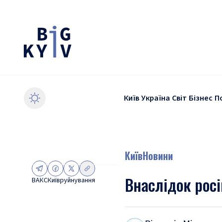
Київ
Україна
Світ
Бізнес
П
Київ
Новини
Внаслідок рос
ВАКС
Київ
руйнування