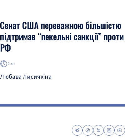
Сенат США переважною більшістю
підтримав “пекельні санкції” проти
РФ
2 хв
Любава Лисичкіна