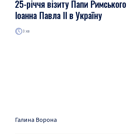
25-річчя візиту Папи Римського
Іоанна Павла ІІ в Україну
3 хв
Галина Ворона