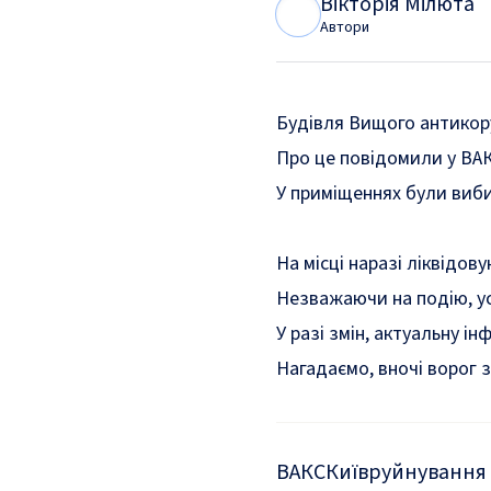
Вікторія Мілюта
В
М
Автори
Будівля Вищого антикору
Про це
повідомили
у ВАК
У приміщеннях були виби
На місці наразі ліквідов
Незважаючи на подію, ус
У разі змін, актуальну 
Нагадаємо, вночі ворог
з
ВАКС
Київ
руйнування