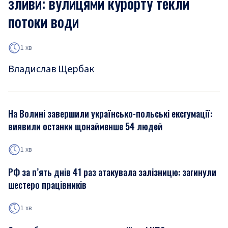
зливи: вулицями курорту текли
потоки води
1 хв
Владислав Щербак
На Волині завершили українсько-польські ексгумації:
виявили останки щонайменше 54 людей
1 хв
РФ за п’ять днів 41 раз атакувала залізницю: загинули
шестеро працівників
1 хв