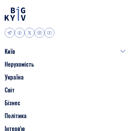
Київ
Нерухомість
Події
Україна
Скандали
Світ
Нерухомість
Бізнес
Транспорт
Політика
Інтерв'ю