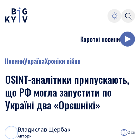
Короткі новини
Новини
Україна
Хроніки війни
OSINT-аналітики припускають,
що РФ могла запустити по
Україні два «Орєшнікі»
Владислав Щербак
В
Щ
2 хв
Автори