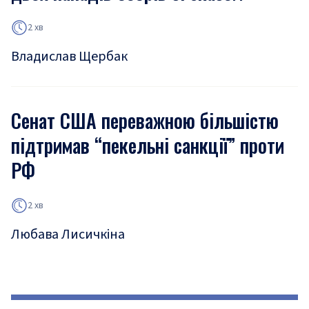
2 хв
Владислав Щербак
Сенат США переважною більшістю
підтримав “пекельні санкції” проти
РФ
2 хв
Любава Лисичкіна