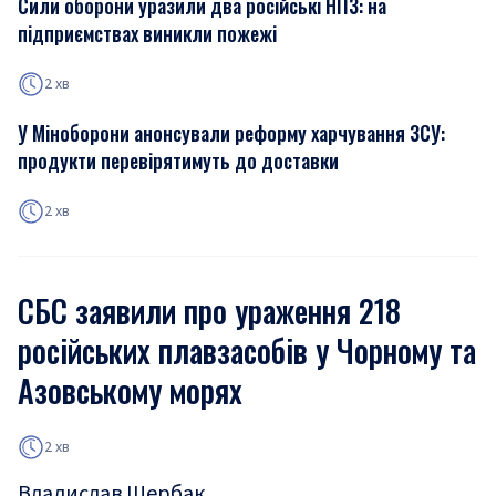
Сили оборони уразили два російські НПЗ: на
підприємствах виникли пожежі
2 хв
У Міноборони анонсували реформу харчування ЗСУ:
продукти перевірятимуть до доставки
2 хв
СБС заявили про ураження 218
російських плавзасобів у Чорному та
Азовському морях
2 хв
Владислав Щербак