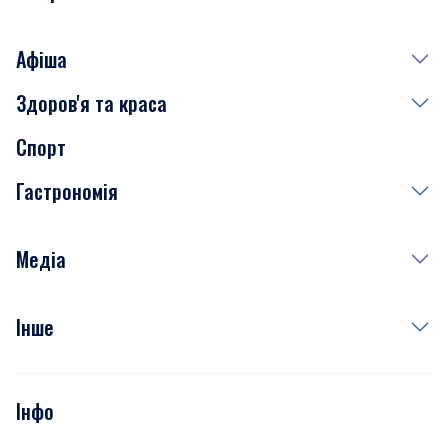
Афіша
Здоров'я та краса
Сьогодні
Спорт
Завтра
Медицина
Гастрономія
Субота
Краса
Неділя
Здоров'я
Рецепти
Медіа
Куди сходити у столиці
Фото
Інше
Відео
Опитування
Подкасти
Інфо
Тести