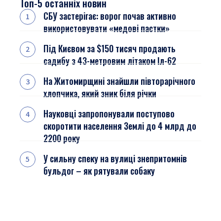
Топ-5 останніх новин
СБУ застерігає: ворог почав активно
використовувати «медові пастки»
Під Києвом за $150 тисяч продають
садибу з 43-метровим літаком Іл-62
На Житомирщині знайшли півторарічного
хлопчика, який зник біля річки
Науковці запропонували поступово
скоротити населення Землі до 4 млрд до
2200 року
У сильну спеку на вулиці знепритомнів
бульдог – як рятували собаку