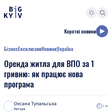
Короткі новини
Бізнес
Ексклюзив
Новини
Україна
Оренда житла для ВПО за 1
гривню: як працює нова
програма
Оксана Тупальська
О
Т
2 хв
Автори