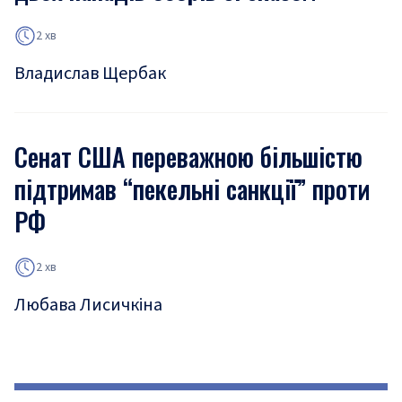
2 хв
Владислав Щербак
Сенат США переважною більшістю
підтримав “пекельні санкції” проти
РФ
2 хв
Любава Лисичкіна