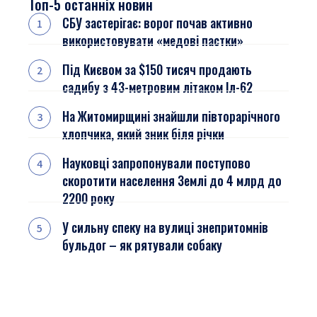
Топ-5 останніх новин
СБУ застерігає: ворог почав активно
використовувати «медові пастки»
Під Києвом за $150 тисяч продають
садибу з 43-метровим літаком Іл-62
На Житомирщині знайшли півторарічного
хлопчика, який зник біля річки
Науковці запропонували поступово
скоротити населення Землі до 4 млрд до
2200 року
У сильну спеку на вулиці знепритомнів
бульдог – як рятували собаку