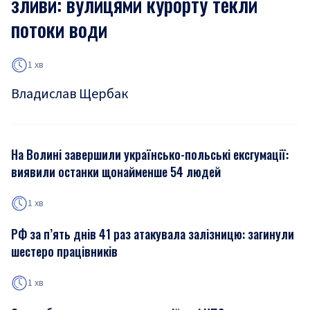
зливи: вулицями курорту текли
потоки води
1 хв
Владислав Щербак
На Волині завершили українсько-польські ексгумації:
виявили останки щонайменше 54 людей
1 хв
РФ за п’ять днів 41 раз атакувала залізницю: загинули
шестеро працівників
1 хв