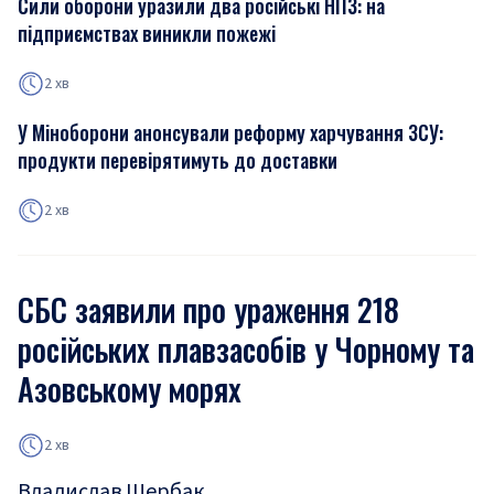
Сили оборони уразили два російські НПЗ: на
підприємствах виникли пожежі
2 хв
У Міноборони анонсували реформу харчування ЗСУ:
продукти перевірятимуть до доставки
2 хв
СБС заявили про ураження 218
російських плавзасобів у Чорному та
Азовському морях
2 хв
Владислав Щербак