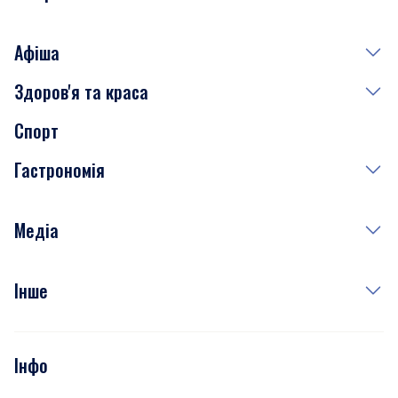
Афіша
Здоров'я та краса
Сьогодні
Спорт
Завтра
Медицина
Гастрономія
Субота
Краса
Неділя
Здоров'я
Рецепти
Медіа
Куди сходити у столиці
Фото
Інше
Відео
Опитування
Подкасти
Інфо
Тести