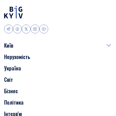
Київ
Нерухомість
Події
Україна
Скандали
Світ
Нерухомість
Бізнес
Транспорт
Політика
Інтерв'ю