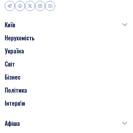
Київ
Нерухомість
Події
Україна
Скандали
Світ
Нерухомість
Бізнес
Транспорт
Політика
Інтерв'ю
Афіша