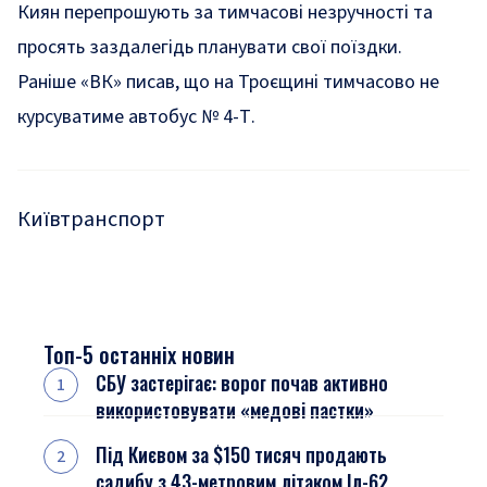
Киян перепрошують за тимчасові незручності та
просять заздалегідь планувати свої поїздки.
Раніше «ВК» писав, що
на Троєщині тимчасово не
курсуватиме автобус № 4-Т
.
Київ
транспорт
Топ-5 останніх новин
СБУ застерігає: ворог почав активно
використовувати «медові пастки»
Під Києвом за $150 тисяч продають
садибу з 43-метровим літаком Іл-62