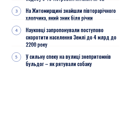
На Житомирщині знайшли півторарічного
хлопчика, який зник біля річки
Науковці запропонували поступово
скоротити населення Землі до 4 млрд до
2200 року
У сильну спеку на вулиці знепритомнів
бульдог – як рятували собаку