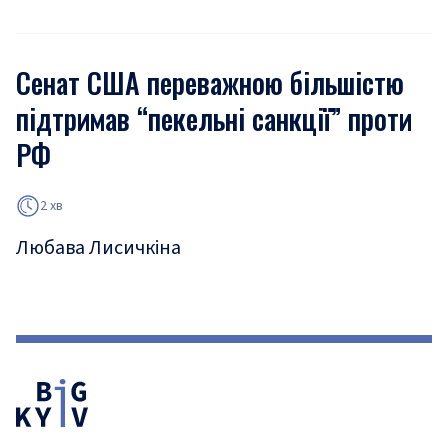
Сенат США переважною більшістю
підтримав “пекельні санкції” проти
РФ
2 хв
Любава Лисичкіна