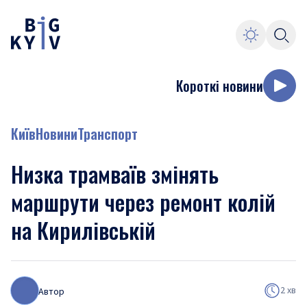
Короткі новини
Київ
Новини
Транспорт
Низка трамваїв змінять
маршрути через ремонт колій
на Кирилівській
2 хв
Автор