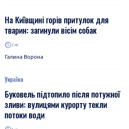
На Київщині горів притулок для
тварин: загинули вісім собак
2 хв
Галина Ворона
Україна
Буковель підтопило після потужної
зливи: вулицями курорту текли
потоки води