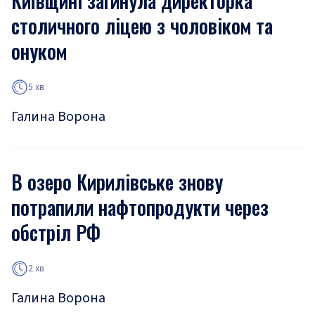
Київщині загинула директорка
столичного ліцею з чоловіком та
онуком
5 хв
Галина Ворона
В озеро Кирилівське знову
потрапили нафтопродукти через
обстріл РФ
2 хв
Галина Ворона