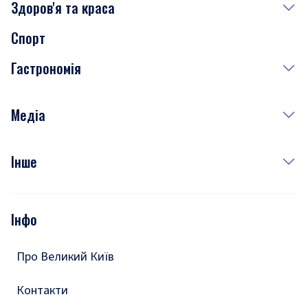
Здоров'я та краса
Сьогодні
Спорт
Завтра
Медицина
Гастрономія
Субота
Краса
Неділя
Здоров'я
Рецепти
Медіа
Куди сходити у столиці
Фото
Інше
Відео
Опитування
Подкасти
Інфо
Тести
Про Великий Київ
Контакти