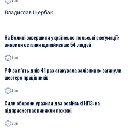
1 хв
Владислав Щербак
На Волині завершили українсько-польські ексгумації:
виявили останки щонайменше 54 людей
1 хв
РФ за п’ять днів 41 раз атакувала залізницю: загинули
шестеро працівників
1 хв
Сили оборони уразили два російські НПЗ: на
підприємствах виникли пожежі
2 хв