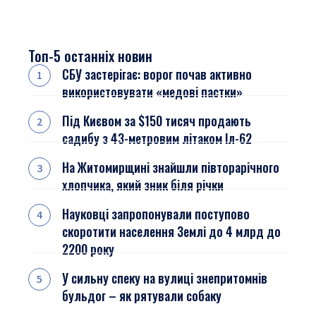
Топ-5 останніх новин
СБУ застерігає: ворог почав активно
використовувати «медові пастки»
Під Києвом за $150 тисяч продають
садибу з 43-метровим літаком Іл-62
На Житомирщині знайшли півторарічного
хлопчика, який зник біля річки
Науковці запропонували поступово
скоротити населення Землі до 4 млрд до
2200 року
У сильну спеку на вулиці знепритомнів
бульдог – як рятували собаку