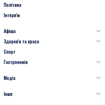
Політика
Інтерв'ю
Афіша
Здоров'я та краса
Сьогодні
Спорт
Завтра
Медицина
Гастрономія
Субота
Краса
Неділя
Здоров'я
Рецепти
Медіа
Куди сходити у столиці
Фото
Інше
Відео