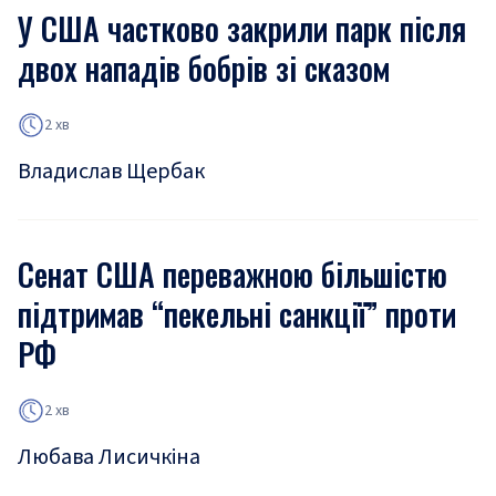
У США частково закрили парк після
двох нападів бобрів зі сказом
2 хв
Владислав Щербак
Сенат США переважною більшістю
підтримав “пекельні санкції” проти
РФ
2 хв
Любава Лисичкіна