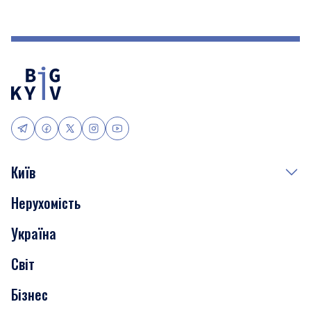
Київ
Нерухомість
Події
Україна
Скандали
Світ
Нерухомість
Бізнес
Транспорт