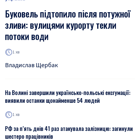
Буковель підтопило після потужної
зливи: вулицями курорту текли
потоки води
1 хв
Владислав Щербак
На Волині завершили українсько-польські ексгумації:
виявили останки щонайменше 54 людей
1 хв
РФ за п’ять днів 41 раз атакувала залізницю: загинули
шестеро працівників