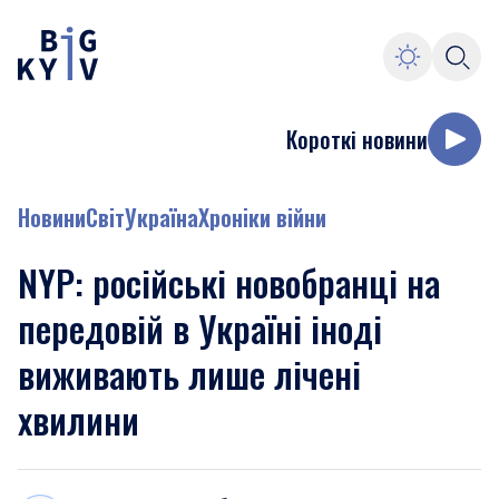
Короткі новини
Новини
Світ
Україна
Хроніки війни
NYP: російські новобранці на
передовій в Україні іноді
виживають лише лічені
хвилини