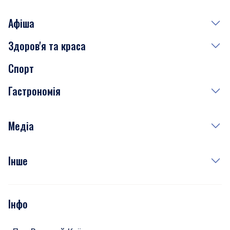
Афіша
Здоров'я та краса
Сьогодні
Спорт
Завтра
Медицина
Гастрономія
Субота
Краса
Неділя
Здоров'я
Рецепти
Медіа
Куди сходити у столиці
Фото
Інше
Відео
Опитування
Подкасти
Інфо
Тести