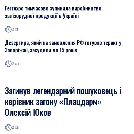
Ferrexpo тимчасово зупинила виробництво
залізорудної продукції в Україні
2 хв
Дезертира, який на замовлення РФ готував теракт у
Запоріжжі, засудили до 15 років
2 хв
Загинув легендарний пошуковець і
керівник загону «Плацдарм»
Олексій Юков
2 хв