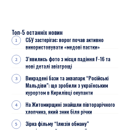
Топ-5 останніх новин
СБУ застерігає: ворог почав активно
використовувати «медові пастки»
З’явились фото з місця падіння F-16 та
нові деталі авіатрощі
Викрадені бази та аквапарк “Російські
Мальдіви”: що зробили з українським
курортом в Кирилівці окупанти
На Житомирщині знайшли півторарічного
хлопчика, який зник біля річки
Зірка фільму “Ілюзія обману”