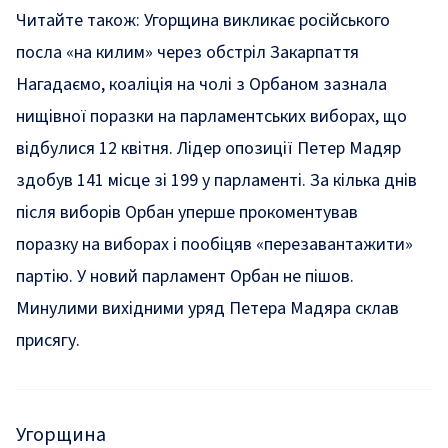
Читайте також:
Угорщина викликає російського
посла «на килим» через обстріл Закарпаття
Нагадаємо, коаліція на чолі з Орбаном зазнала
нищівної поразки на парламентських виборах, що
відбулися 12 квітня. Лідер опозиції Петер Мадяр
здобув 141 місце зі 199 у парламенті. За кілька днів
після виборів Орбан
уперше прокоментував
поразку
на виборах і пообіцяв «перезавантажити»
партію. У новий парламент Орбан
не пішов.
Минулими вихідними уряд Петера Мадяра
склав
присягу.
Угорщина