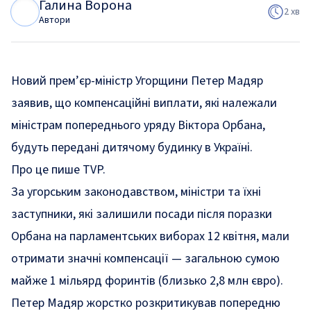
Галина Ворона
Г
В
2 хв
Автори
Новий прем’єр-міністр Угорщини Петер Мадяр
заявив, що компенсаційні виплати, які належали
міністрам попереднього уряду Віктора Орбана,
будуть передані дитячому будинку в Україні.
Про це
пише
TVP.
За угорським законодавством, міністри та їхні
заступники, які залишили посади після поразки
Орбана на парламентських виборах 12 квітня, мали
отримати значні компенсації — загальною сумою
майже 1 мільярд форинтів (близько 2,8 млн євро).
Петер Мадяр жорстко розкритикував попередню