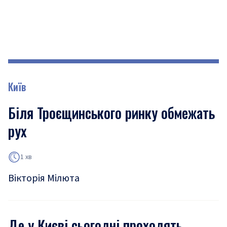
Київ
Біля Троєщинського ринку обмежать
рух
1 хв
Вікторія Мілюта
Де у Києві сьогодні проходять