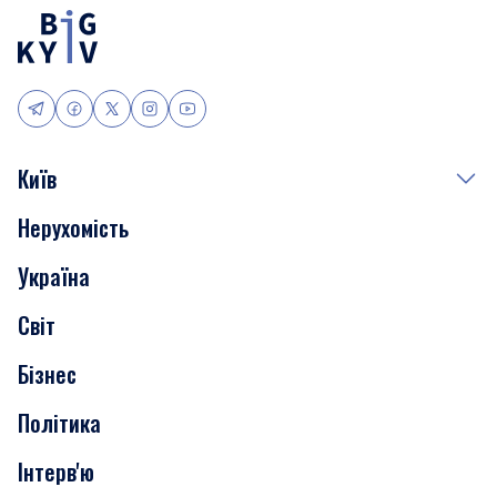
Київ
Нерухомість
Події
Україна
Скандали
Світ
Нерухомість
Бізнес
Транспорт
Політика
Інтерв'ю