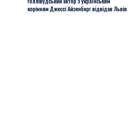
голлівудський актор з українським
корінням Джессі Айзенберг відвідав Львів