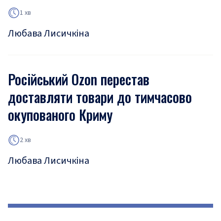
1 хв
Любава Лисичкіна
Російський Ozon перестав
доставляти товари до тимчасово
окупованого Криму
2 хв
Любава Лисичкіна