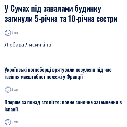
У Сумах під завалами будинку
загинули 5-річна та 10-річна сестри
1 хв
Любава Лисичкіна
Українські вогнеборці врятували козуленя під час
гасіння масштабної пожежі у Франції
3 хв
Вперше за понад століття: повне сонячне затемнення в
Іспанії
5 хв