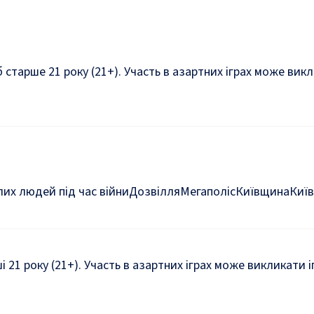
б старше 21 року (21+). Участь в азартних іграх може ви
их людей під час війни
Дозвілля
Мегаполіс
Київщина
Київ
ші 21 року (21+). Участь в азартних іграх може викликати