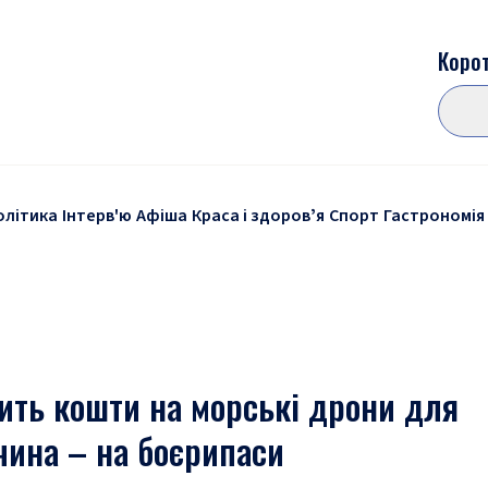
Корот
олітика
Інтерв'ю
Афіша
Краса і здоровʼя
Спорт
Гастрономія
лить кошти на морські дрони для
чина – на боєрипаси