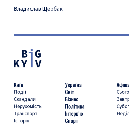
Владислав Щербак
Київ
Україна
Афіш
Світ
Події
Сього
Бізнес
Скандали
Завт
Політика
Нерухомість
Субо
Інтерв'ю
Транспорт
Неді
Спорт
Історія