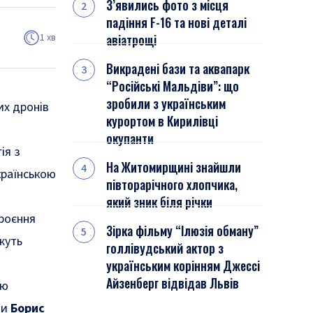
З’явились фото з місця
падіння F-16 та нові деталі
1 хв
авіатрощі
Викрадені бази та аквапарк
“Російські Мальдіви”: що
зробили з українським
их дронів
курортом в Кирилівці
окупанти
ія з
На Житомирщині знайшли
країнською
півторарічного хлопчика,
який зник біля річки
броєння
Зірка фільму “Ілюзія обману”
жуть
голлівудський актор з
українським корінням Джессі
Айзенберг відвідав Львів
лю
ни
Борис