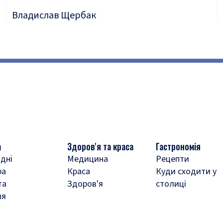
Владислав Щербак
а
Здоров'я та краса
Гастрономія
дні
Медицина
Рецепти
ра
Краса
Куди сходити у
та
Здоров'я
столиці
ля