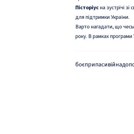
Пісторіус
на зустрічі зі
для підтримки України.
Варто нагадати, що чеськ
року. В рамках програми
боєприпаси
війна
доп