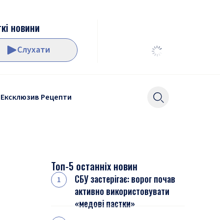
кі новини
Слухати
Ексклюзив
Рецепти
Топ-5 останніх новин
СБУ застерігає: ворог почав
активно використовувати
«медові пастки»