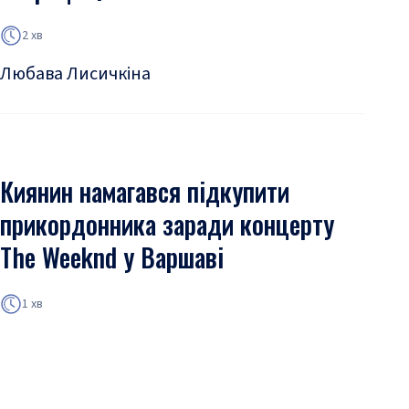
2 хв
Любава Лисичкіна
Киянин намагався підкупити
прикордонника заради концерту
The Weeknd у Варшаві
1 хв