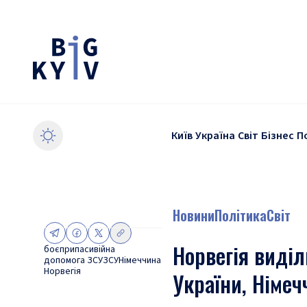
Київ
Україна
Світ
Бізнес
П
Новини
Політика
Світ
Норвегія виді
боєприпаси
війна
допомога ЗСУ
ЗСУ
Німеччина
Норвегія
України, Німеч