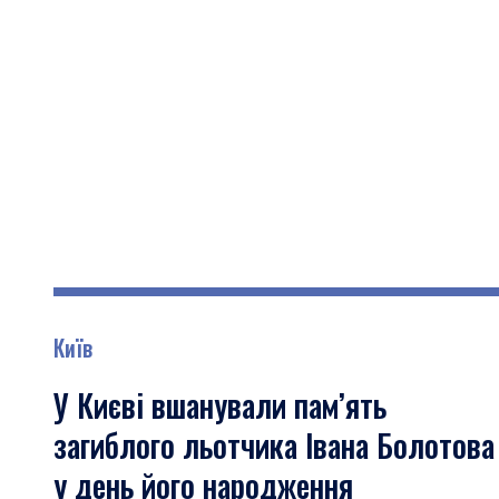
Київ
У Києві вшанували пам’ять
загиблого льотчика Івана Болотова
у день його народження