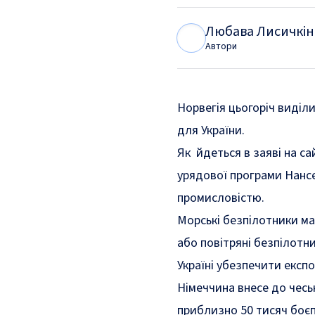
Любава Лисичкін
Л
Л
Автори
Норвегія цьогоріч виділ
для України.
Як
йдеться
в заяві на са
урядової програми Нансе
промисловістю.
Морські безпілотники ма
або повітряні безпілотн
Україні убезпечити експо
Німеччина внесе до чесь
приблизно 50 тисяч боєп