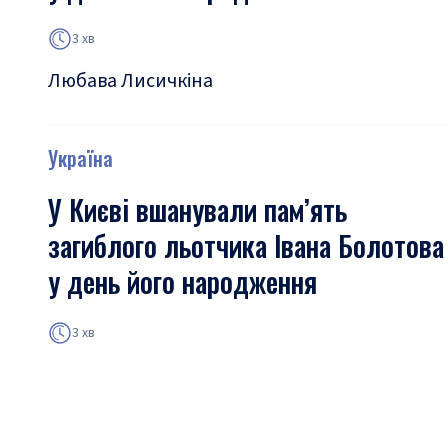
3 хв
Любава Лисичкіна
Україна
У Києві вшанували пам’ять
загиблого льотчика Івана Болотова
у день його народження
3 хв