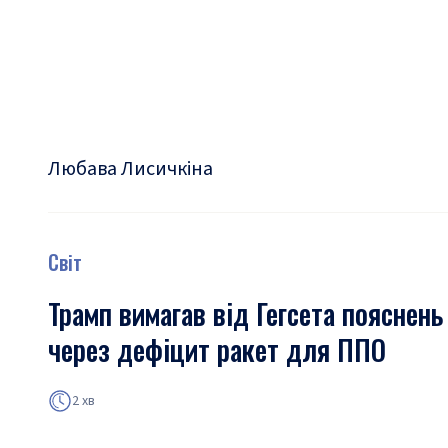
Любава Лисичкіна
Світ
Трамп вимагав від Гегсета пояснень
через дефіцит ракет для ППО
2 хв