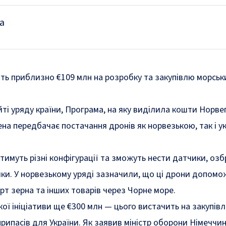
а
ить приблизно €109 млн на розробку та закупівлю морськ
йті уряду країни, Програма, на яку виділила кошти Норвег
на передбачає постачання дронів як норвезькою, так і у
тимуть різні конфігурації та зможуть нести датчики, оз
ики. У норвезькому уряді зазначили, що ці дрони допомо
рт зерна та інших товарів через Чорне море.
кої ініціативи ще €300 млн — цього вистачить на закупів
рипасів для України. Як заявив міністр оборони Німеччи