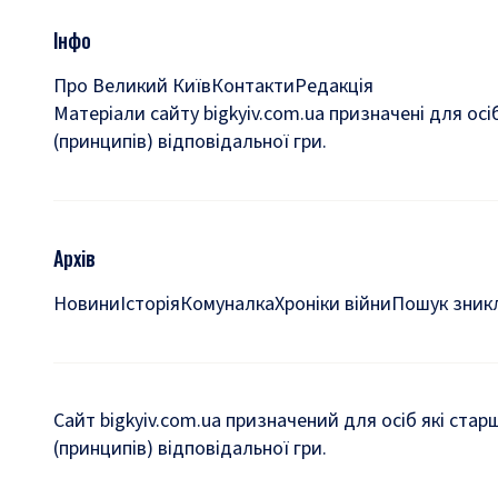
Інфо
Про Великий Київ
Контакти
Редакція
Матеріали сайту bigkyiv.com.ua призначені для осі
(принципів) відповідальної гри.
Архів
Новини
Історія
Комуналка
Хроніки війни
Пошук зникл
Сайт bigkyiv.com.ua призначений для осіб які стар
(принципів) відповідальної гри.