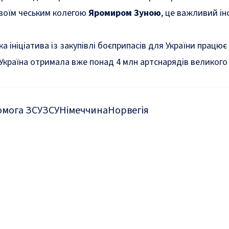
 своїм чеським колегою
Яромиром Зуною
, це важливий і
а ініціатива із закупівлі боєприпасів для України працює
 Україна отримала вже понад 4 млн артснарядів великого 
омога ЗСУ
ЗСУ
Німеччина
Норвегія