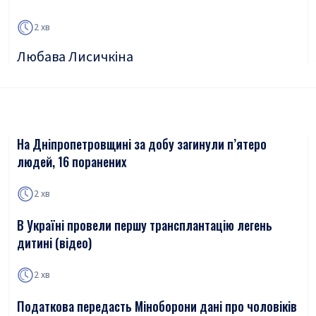
2 хв
Любава Лисичкіна
На Дніпропетровщині за добу загинули п’ятеро
людей, 16 поранених
2 хв
В Україні провели першу трансплантацію легень
дитині (відео)
2 хв
Податкова передасть Міноборони дані про чоловіків