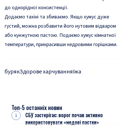
до однорідної консистенції.
Додаємо тахіні та збиваємо. Якщо хумус дуже
густий, можна розбавити його нутовим відваром
або кунжутною пастою. Подаємо хумус кімнатної
температури, прикрасивши кедровими горішками.
буряк
Здорове харчування
їжа
Топ-5 останніх новин
СБУ застерігає: ворог почав активно
використовувати «медові пастки»