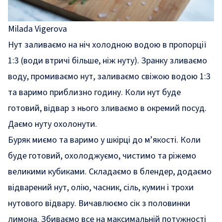
Milada Vigerova
Нут заливаємо на ніч холодною водою в пропорції
1:3 (води втричі більше, ніж нуту). Зранку зливаємо
воду, промиваємо нут, заливаємо свіжою водою 1:3
та варимо приблизно годину. Коли нут буде
готовий, відвар з нього зливаємо в окремий посуд.
Даємо нуту охолонути.
Буряк миємо та варимо у шкірці до м’якості. Коли
буде готовий, охолоджуємо, чистимо та ріжемо
великими кубиками. Складаємо в блендер, додаємо
відварений нут, олію, часник, сіль, кумин і трохи
нутового відвару. Вичавлюємо сік з половинки
лимона. Збиваємо все на максимальній потужності