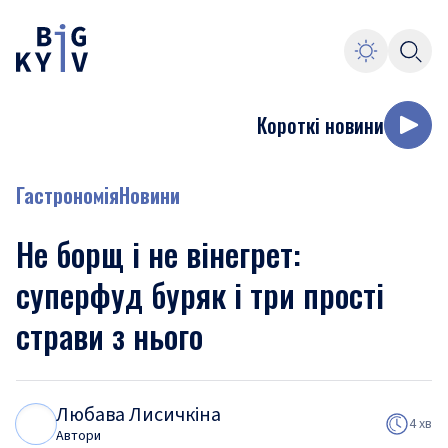
Короткі новини
Гастрономія
Новини
Не борщ і не вінегрет:
суперфуд буряк і три прості
страви з нього
Любава Лисичкіна
Л
Л
4 хв
Автори