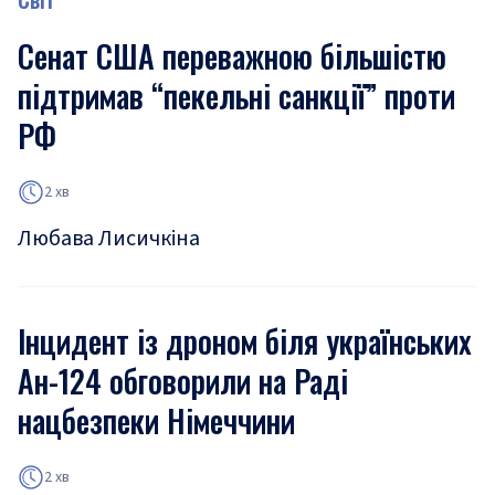
Сенат США переважною більшістю
підтримав “пекельні санкції” проти
РФ
2 хв
Любава Лисичкіна
Інцидент із дроном біля українських
Ан-124 обговорили на Раді
нацбезпеки Німеччини
2 хв