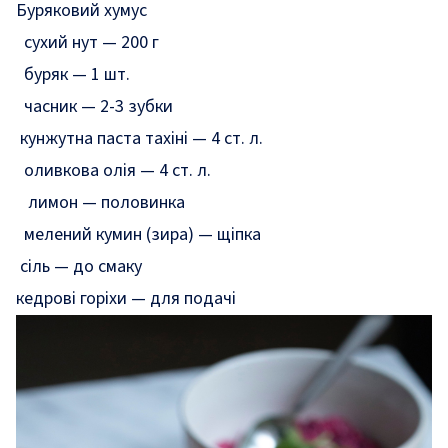
Буряковий хумус
сухий нут — 200 г
буряк — 1 шт.
часник — 2-3 зубки
кунжутна паста тахіні — 4 ст. л.
оливкова олія — 4 ст. л.
лимон — половинка
мелений кумин (зира) — щіпка
сіль — до смаку
кедрові горіхи — для подачі