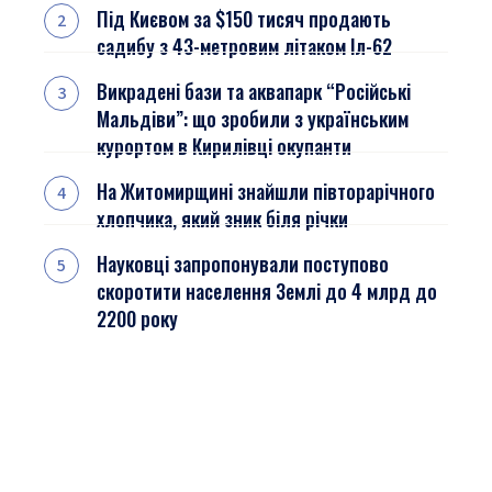
Під Києвом за $150 тисяч продають
садибу з 43-метровим літаком Іл-62
Викрадені бази та аквапарк “Російські
Мальдіви”: що зробили з українським
курортом в Кирилівці окупанти
На Житомирщині знайшли півторарічного
хлопчика, який зник біля річки
Науковці запропонували поступово
скоротити населення Землі до 4 млрд до
2200 року