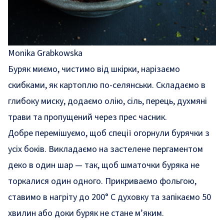
Monika Grabkowska
Буряк миємо, чистимо від шкірки, нарізаємо
скибками, як картоплю по-селянськи. Складаємо в
глибоку миску, додаємо олію, сіль, перець, духмяні
трави та пропущений через прес часник.
Добре перемішуємо, щоб спеції огорнули бурячки з
усіх боків. Викладаємо на застелене пергаментом
деко в один шар — так, щоб шматочки буряка не
торкалися один одного. Прикриваємо фольгою,
ставимо в нагріту до 200° C духовку та запікаємо 50
хвилин або доки буряк не стане м’яким.