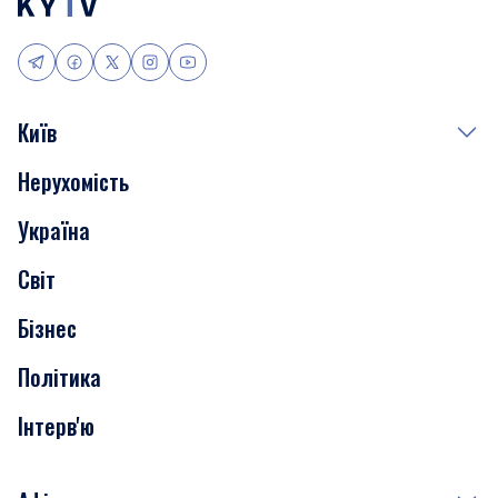
Київ
Нерухомість
Події
Україна
Скандали
Світ
Нерухомість
Бізнес
Транспорт
Політика
Інтерв'ю