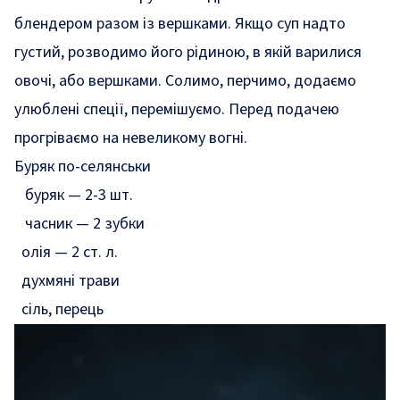
блендером разом із вершками. Якщо суп надто
густий, розводимо його рідиною, в якій варилися
овочі, або вершками. Солимо, перчимо, додаємо
улюблені спеції, перемішуємо. Перед подачею
прогріваємо на невеликому вогні.
Буряк по-селянськи
буряк — 2-3 шт.
часник — 2 зубки
олія — 2 ст. л.
духмяні трави
сіль, перець