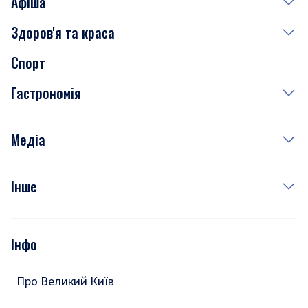
Афіша
Здоров'я та краса
Сьогодні
Спорт
Завтра
Медицина
Гастрономія
Субота
Краса
Неділя
Здоров'я
Рецепти
Медіа
Куди сходити у столиці
Фото
Інше
Відео
Опитування
Подкасти
Інфо
Тести
Про Великий Київ