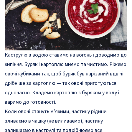
Каструлю з водою ставимо на вогонь і доводимо до
кипіння. Буряк і картоплю миємо та чистимо. Ріжемо
овочі кубиками так, щоб буряк був нарізаний вдвічі
дрібніше за картоплю — так овочі приготуються
одночасно. Кладемо картоплю з буряком у воду і
варимо до готовності.
Коли овочі стануть м’якими, частину рідини
зливаємо в чашку (не виливаємо), частину
залишаємо в каструлі та подрібнюємо все