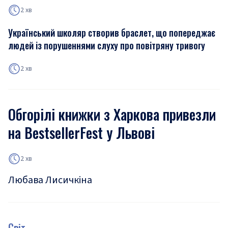
2 хв
Український школяр створив браслет, що попереджає
людей із порушеннями слуху про повітряну тривогу
2 хв
Обгорілі книжки з Харкова привезли
на BestsellerFest у Львові
2 хв
Любава Лисичкіна
Світ