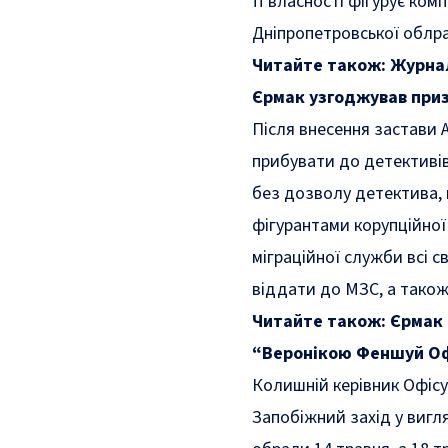
її власності фігурує ко
Дніпропетровської облр
Читайте також:
Журнал
Єрмак узгоджував при
Після внесення застави 
прибувати до детективів
без дозволу детектива, 
фігурантами корупційної
міграційної служби всі 
віддати до МЗС, а також
Читайте також:
Єрмак 
“Веронікою Феншуй О
Колишній керівник Офісу
Запобіжний захід у вигл