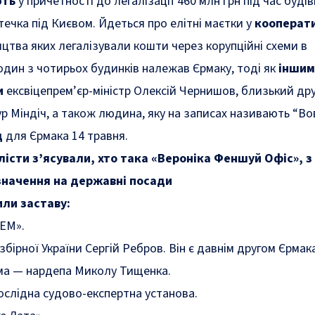
ють
у причетності до легалізації 460 млн грн під час буді
течка під Києвом. Йдеться про елітні маєтки у
кооперати
цтва яких легалізували кошти через корупційні схеми в
 один з чотирьох будинків належав Єрмаку, тоді як
іншим
и
ексвіцепрем’єр-міністр Олексій Чернишов, близький друг
р Міндіч, а також людина, яку на записах називають “Во
д
для Єрмака 14 травня.
істи з’ясували, хто така «Вероніка Феншуй Офіс», з
значення на державні посади
или заставу:
ЕМ».
бірної України Сергій Ребров. Він є давнім другом Єрмак
ума — нардепа Миколу Тищенка.
слідна судово-експертна установа.