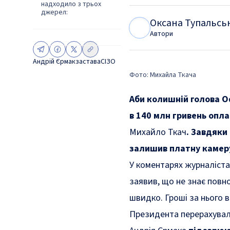
надходило з трьох
джерел:
Оксана Тупальсь
О
Т
Автори
Андрій Єрмак
застава
СІЗО
Фото: Михайла Ткача
Аби колишній голова О
в 140 млн гривень опл
Михайло Ткач
. Завдяки
залишив платну камеру
У коментарях журналістам
заявив, що не знає повно
швидко. Гроші за нього 
Президента перерахувал