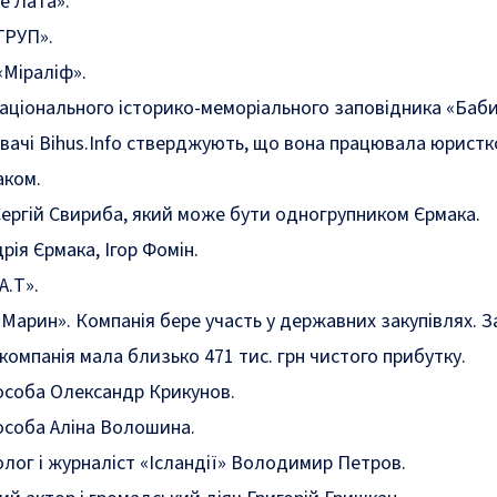
е Лата».
ГРУП».
«Міраліф».
аціонального історико-меморіального заповідника «Баб
вачі Bihus.Info стверджують, що вона працювала юрист
аком.
ергій Свириба, який може бути одногрупником Єрмака.
ія Єрмака, Ігор Фомін.
А.Т».
Марин». Компанія бере участь у державних закупівлях. 
 компанія мала близько 471 тис. грн чистого прибутку.
особа Олександр Крикунов.
особа Аліна Волошина.
лог і журналіст «Ісландії» Володимир Петров.