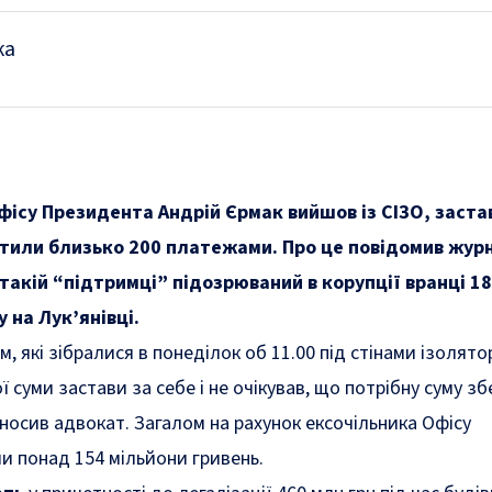
ка
фісу Президента Андрій Єрмак вийшов із СІЗО, заста
атили близько 200 платежами. Про це повідомив жур
 такій “підтримці” підозрюваний в корупції вранці 1
 на Лук’янівці.
, які зібралися в понеділок об 11.00 під стінами ізолято
ї суми застави за себе і не очікував, що потрібну суму зб
вносив адвокат. Загалом на рахунок ексочільника Офісу
и понад 154 мільйони гривень.