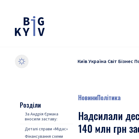
Київ
Україна
Світ
Бізнес
П
Новини
Політика
Розділи
Надсилали деся
За Андрія Єрмака
вносили заставу:
140 млн грн з
Деталі справи «Мідас»
Фінансування схеми