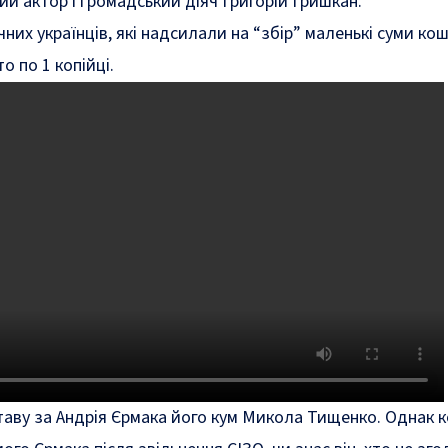
ий актор і громадський діяч Григорій Гришкан.
них українців, які надсилали на “збір” маленькі суми ко
то по 1 копійці.
аву за Андрія Єрмака його кум Микола Тищенко. Однак 