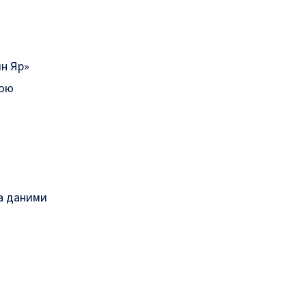
ин Яр»
кою
За даними