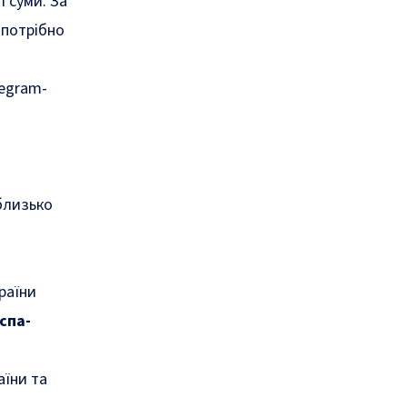
ї суми. За
іпотрібно
legram-
 близько
раїни
спа-
аїни та