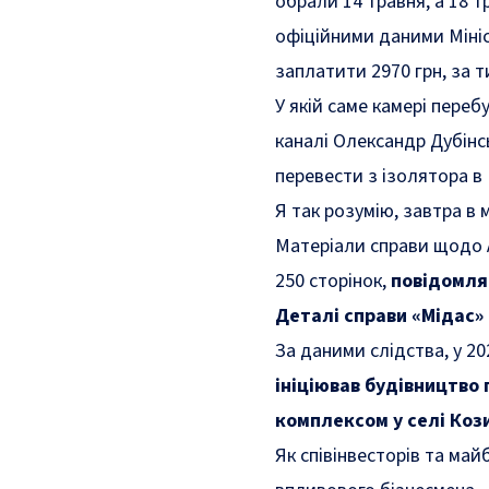
обрали 14 травня, а 18 т
офіційними даними Мініс
заплатити 2970 грн, за т
У якій саме камері переб
каналі Олександр Дубінс
перевести з ізолятора в
Я так розумію, завтра в 
Матеріали справи щодо А
250 сторінок,
повідомля
Деталі справи «Мідас»
За даними слідства, у 20
ініціював будівництво
комплексом у селі Кози
Як співінвесторів та май