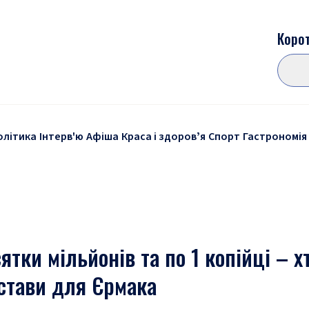
Корот
олітика
Інтерв'ю
Афіша
Краса і здоровʼя
Спорт
Гастрономія
тки мільйонів та по 1 копійці – хт
астави для Єрмака