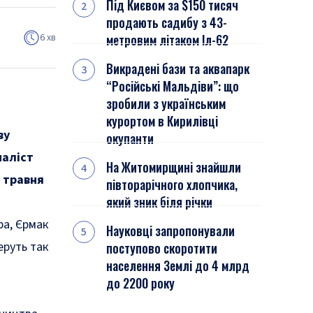
Під Києвом за $150 тисяч
продають садибу з 43-
6 хв
метровим літаком Іл-62
Викрадені бази та аквапарк
“Російські Мальдіви”: що
зробили з українським
курортом в Кирилівці
ву
окупанти
наліст
На Житомирщині знайшли
8 травня
півторарічного хлопчика,
який зник біля річки
ра, Єрмак
Науковці запропонували
еруть так
поступово скоротити
населення Землі до 4 млрд
до 2200 року