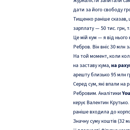
журналісти запитали само
дати за його свободу гро
Тищенко раніше сказав, 
зарплату — 50 тис. грн, т
Це мій кум — я від нього
Ребров. Він вніс 30 млн
На той момент, коли кол
на заставу кума,
на раху
арешту близько 95 млн г
Серед сум, які впали на 
Ребровим. Аналітики
You
керує Валентин Крутько.
раніше входила до корпо
Значну суму коштів (32 м