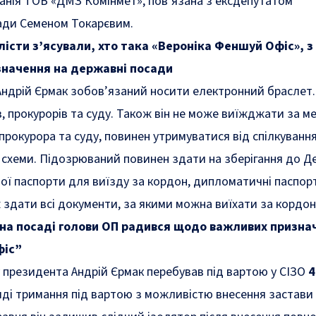
мпанія ТОВ «ДМЗ Комінмет», пов’язана з ексдепутатом
ади Семеном Токарєвим.
істи з’ясували, хто така «Вероніка Феншуй Офіс», з
значення на державні посади
Андрій Єрмак зобов’язаний носити електронний браслет.
, прокурорів та суду. Також він не може виїжджати за м
прокурора та суду, повинен утримуватися від спілкуванн
 схеми. Підозрюваний повинен здати на зберігання до Д
свої паспорти для виїзду за кордон, дипломатичні паспор
 здати всі документи, за якими можна виїхати за кордон
на посаді голови ОП радився щодо важливих признач
фіс”
 президента Андрій Єрмак перебував під вартою у СІЗО
4
яді тримання під вартою з можливістю внесення застави