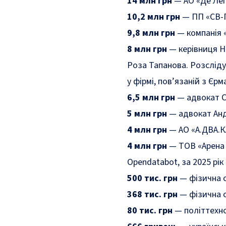
14 млн грн
— АО «Де Лег
10,2 млн грн
— ПП «СВ-
9,8 млн грн
— компанія 
8 млн грн
— керівниця Н
Роза Тапанова. Розсліду
у фірмі, пов’язаній з Єрм
6,5 млн грн
— адвокат С
5 млн грн
— адвокат Андр
4 млн грн
— АО «А.ДВА.К
4 млн грн
— ТОВ «Арена 
Opendatabot, за 2025 рік
500 тис. грн
— фізична 
368 тис. грн
— фізична 
80 тис. грн
— політтехно