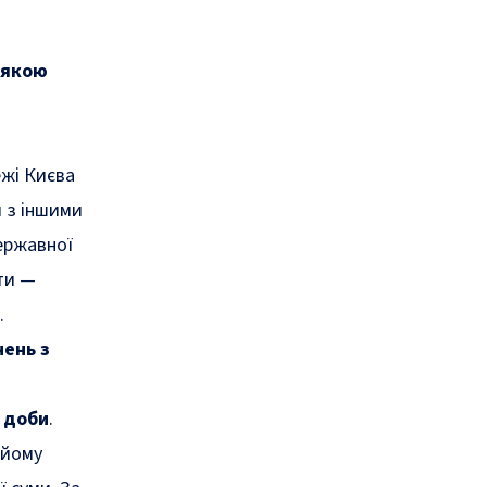
 якою
ежі Києва
я з іншими
ержавної
ти —
.
ень з
 доби
.
 йому