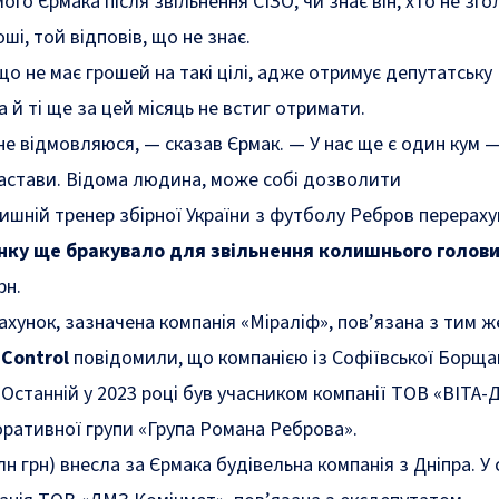
го Єрмака після звільнення СІЗО, чи знає він, хто не зг
ші, той відповів, що не знає.
що не має грошей на такі цілі, адже отримує депутатську
а й ті ще за цей місяць не встиг отримати.
 не відмовляюся, — сказав Єрмак. — У нас ще є один кум —
 застави. Відома людина, може собі дозволити
ишній тренер збірної України з футболу Ребров перераху
нку ще бракувало для звільнення колишнього голов
рн.
рахунок, зазначена компанія «Міраліф», пов’язана з тим ж
Control
повідомили, що компанією із Софіївської Борщаг
 Останній у 2023 році був учасником компанії ТОВ «ВІТА-
ративної групи «Група Романа Реброва».
лн грн) внесла за Єрмака будівельна компанія з Дніпра. У 