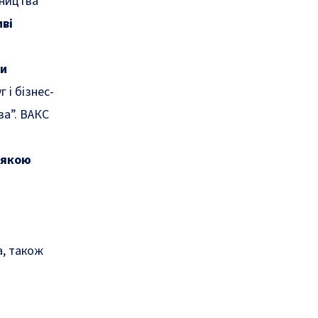
вництва
ві
и
 і бізнес-
ва”. ВАКС
 якою
а, також