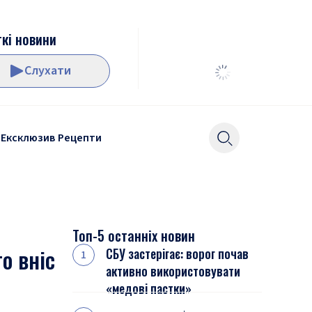
кі новини
Слухати
Ексклюзив
Рецепти
Топ-5 останніх новин
о вніс
СБУ застерігає: ворог почав
активно використовувати
«медові пастки»