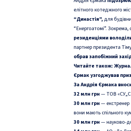
Андрія Єрмака
підозрю
елітного котеджного міс
“Династія”
,
для будівни
“Енергоатомі”. Зокрема,
резиденціями володіл
партнер президента Тіму
обрав запобіжний захі
Читайте також:
Журнал
Єрмак узгоджував при
За Андрія Єрмака внос
32 млн грн
— ТОВ «СУ„С
30 млн грн
— екстренер з
вони мають спільного к
30 млн грн
— науково-до