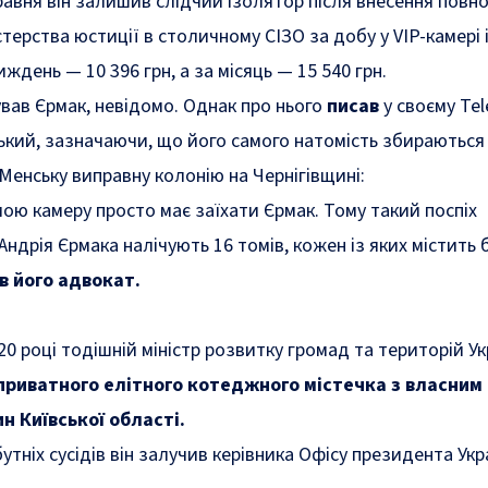
равня він залишив слідчий ізолятор після внесення повно
терства юстиції в столичному СІЗО за добу у VIP-камері 
иждень — 10 396 грн, а за місяць — 15 540 грн.
ував Єрмак, невідомо. Однак про нього
писав
у своєму Te
ький, зазначаючи, що його самого натомість збираються
 Менську виправну колонію на Чернігівщині:
мою камеру просто має заїхати Єрмак. Тому такий поспіх
ндрія Єрмака налічують 16 томів, кожен із яких містить
в його адвокат.
20 році тодішній міністр розвитку громад та територій Ук
 приватного елітного котеджного містечка з власним 
н Київської області.
бутніх сусідів він залучив керівника Офісу президента Укр