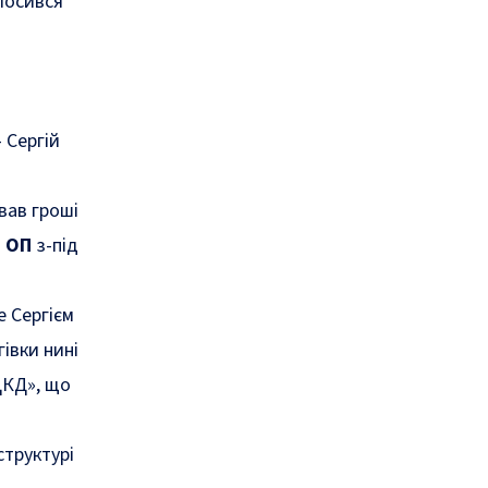
олосився
 Сергій
вав гроші
и ОП
з-під
е Сергієм
івки нині
ДКД», що
структурі