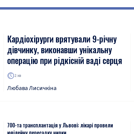
Кардіохірурги врятували 9-річну
дівчинку, виконавши унікальну
операцію при рідкісній ваді серця
2 хв
Любава Лисичкіна
700-та трансплантація у Львові: лікарі провели
ювілейну пересадку нирки