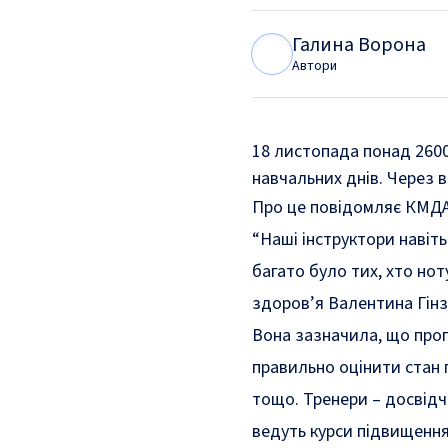
Галина Ворона
Г
В
Автори
18 листопада понад 2600
навчальних днів. Через в
Про це
повідомляє
КМДА
“
Наші інструктори навіт
багато було тих, хто но
здоров’я Валентина Гінз
Вона зазначила, що про
правильно оцінити стан 
тощо. Тренери – досвідч
ведуть курси підвищення 