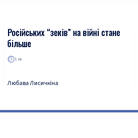
Російських “зеків” на війні стане
більше
1 хв
Любава Лисичкіна