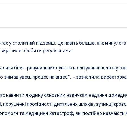
ах у столичній підземці. Це навіть більше, ніж минулог
ні вирішили зробити регулярними.
ися біля тренувальних пунктів в очікуванні початку їхн
о знімав увесь процес на відео”
, – зазначила директорк
 час навчити людину основним навичкам надання домеди
порушенні прохідності дихальних шляхів, зупинці кровоо
допомоги та медицини катастроф, які постійно навчають 