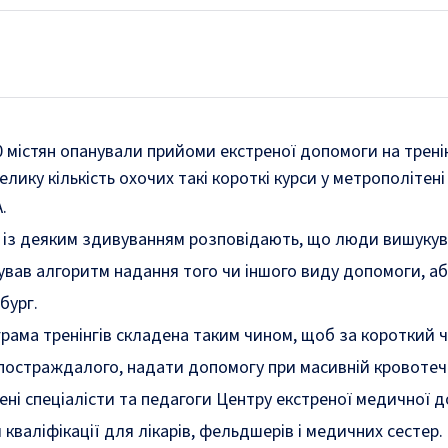
 містян опанували прийоми екстреної допомоги на тренінг
елику кількість охочих такі короткі курси у метрополіте
.
ь із деяким здивуванням розповідають, що люди вишукувал
тував алгоритм надання того чи іншого виду допомоги, аб
бург.
грама тренінгів складена таким чином, щоб за короткий
постраждалого, надати допомогу при масивній кровотечі, 
ені спеціалісти та педагоги Центру екстреної медичної 
кваліфікації для лікарів, фельдшерів і медичних сестер.