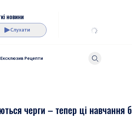
кі новини
Слухати
Ексклюзив
Рецепти
ються черги – тепер ці навчання 