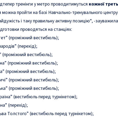
ідтепер тренінги у метро проводитимуться
кожної третьо
я можна пройти на базі Навчально-тренувального центру 
айдужість і таку правильну активну позицію
“, -зауважил
ідготовки проводяться на станціях:
тет” (проміжний вестибюль);
ародів” (перехід);
” (проміжний вестибюль);
на” (проміжний вестибюль);
а” (проміжний вестибюль);
ичі” (проміжний вестибюль);
ька” (проміжний вестибюль);
раїна” (вестибюль перед турнікетом);
а” (перехід);
ва Толстого” (вестибюль перед турнікетом);