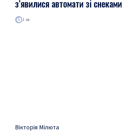
з’явилися автомати зі снеками
1 хв
Вікторія Мілюта