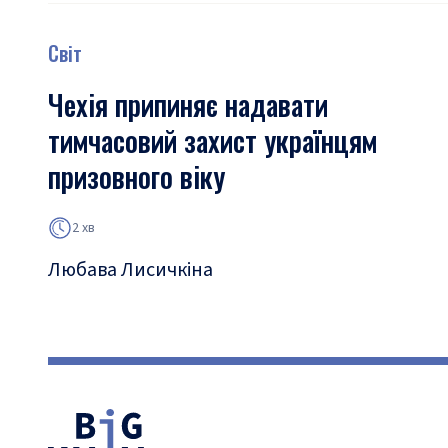
Світ
Чехія припиняє надавати
тимчасовий захист українцям
призовного віку
2 хв
Любава Лисичкіна