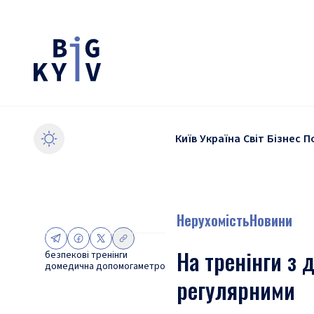
Київ
Україна
Світ
Бізнес
П
Нерухомість
Новини
На тренінги з 
безпекові тренінги
домедична допомога
метро
регулярними