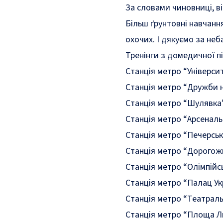
За словами чиновниці, в
Більш ґрунтовні навчанн
охочих. І дякуємо за неб
Тренінги з домедичної п
Станція метро “Універси
Станція метро “Дружби н
Станція метро “Шулявка
Станція метро “Арсеналь
Станція метро “Печерськ
Станція метро “Дорогож
Станція метро “Олімпійс
Станція метро “Палац Ук
Станція метро “Театральн
Станція метро “Площа Ль