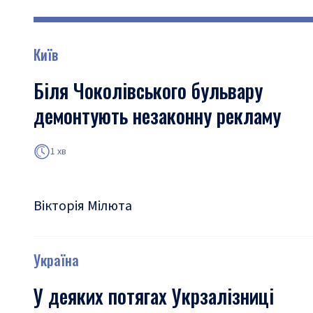
Київ
Біля Чоколівського бульвару
демонтують незаконну рекламу
1 хв
Вікторія Мілюта
Україна
У деяких потягах Укрзалізниці