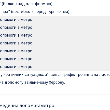
” (балкон над платформою);
ніпра” (вестибюль перед турнікетом).
 у критичних ситуаціях: з’явився графік тренінгів на лис
ив
допомогу звільненому Херсону.
медична допомога
метро