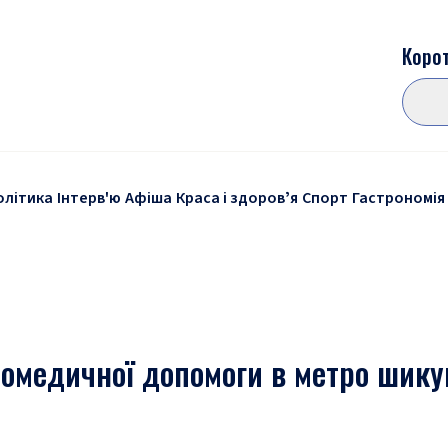
Корот
олітика
Інтерв'ю
Афіша
Краса і здоровʼя
Спорт
Гастрономія
домедичної допомоги в метро шику