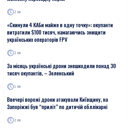
2 хв
«Скинули 4 КАБи майже в одну точку»: окупанти
витратили $100 тисяч, намагаючись знищити
українських операторів FPV
2 хв
За місяць українські дрони знешкодили понад 30
тисяч окупантів, – Зеленський
1 хв
Ввечері ворожі дрони атакували Київщину, на
Запоріжжі був “приліт” по дитячій обллікарні
2 хв